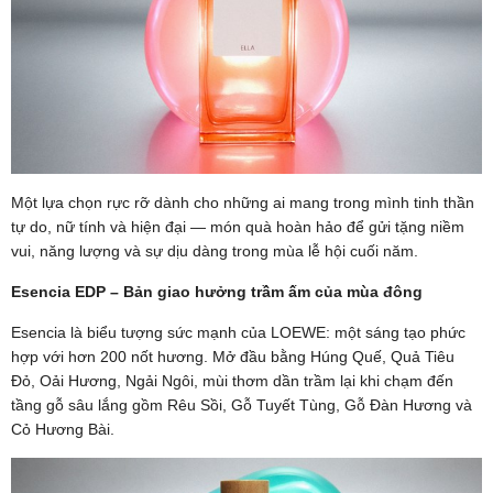
Một lựa chọn rực rỡ dành cho những ai mang trong mình tinh thần
tự do, nữ tính và hiện đại — món quà hoàn hảo để gửi tặng niềm
vui, năng lượng và sự dịu dàng trong mùa lễ hội cuối năm.
Esencia EDP – Bản giao hưởng trầm ấm của mùa đông
Esencia là biểu tượng sức mạnh của LOEWE: một sáng tạo phức
hợp với hơn 200 nốt hương. Mở đầu bằng Húng Quế, Quả Tiêu
Đỏ, Oải Hương, Ngải Ngôi, mùi thơm dần trầm lại khi chạm đến
tầng gỗ sâu lắng gồm Rêu Sồi, Gỗ Tuyết Tùng, Gỗ Đàn Hương và
Cỏ Hương Bài.