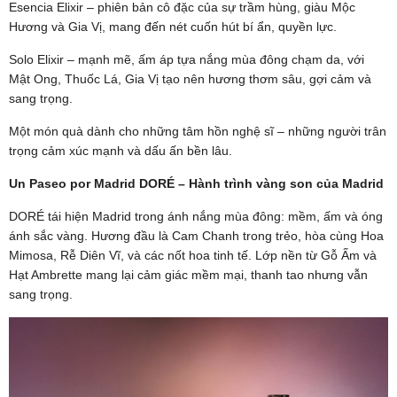
Esencia Elixir – phiên bản cô đặc của sự trầm hùng, giàu Mộc
Hương và Gia Vị, mang đến nét cuốn hút bí ẩn, quyền lực.
Solo Elixir – mạnh mẽ, ấm áp tựa nắng mùa đông chạm da, với
Mật Ong, Thuốc Lá, Gia Vị tạo nên hương thơm sâu, gợi cảm và
sang trọng.
Một món quà dành cho những tâm hồn nghệ sĩ – những người trân
trọng cảm xúc mạnh và dấu ấn bền lâu.
Un Paseo por Madrid DORÉ – Hành trình vàng son của Madrid
DORÉ tái hiện Madrid trong ánh nắng mùa đông: mềm, ấm và óng
ánh sắc vàng. Hương đầu là Cam Chanh trong trẻo, hòa cùng Hoa
Mimosa, Rễ Diên Vĩ, và các nốt hoa tinh tế. Lớp nền từ Gỗ Ấm và
Hạt Ambrette mang lại cảm giác mềm mại, thanh tao nhưng vẫn
sang trọng.