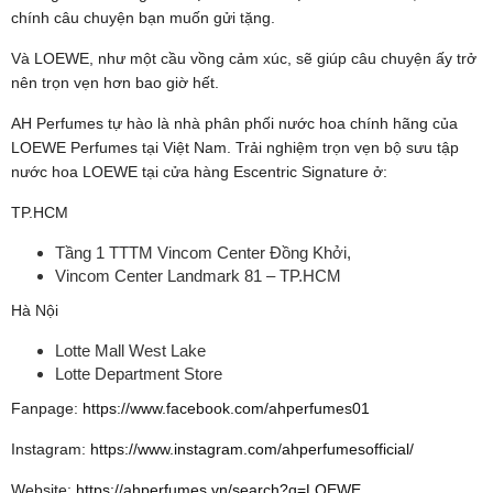
chính câu chuyện bạn muốn gửi tặng.
Và LOEWE, như một cầu vồng cảm xúc, sẽ giúp câu chuyện ấy trở
nên trọn vẹn hơn bao giờ hết.
AH Perfumes tự hào là nhà phân phối nước hoa chính hãng của
LOEWE Perfumes tại Việt Nam. Trải nghiệm trọn vẹn bộ sưu tập
nước hoa LOEWE tại cửa hàng Escentric Signature ở:
TP.HCM
Tầng 1 TTTM Vincom Center Đồng Khởi,
Vincom Center Landmark 81 – TP.HCM
Hà Nội
Lotte Mall West Lake
Lotte Department Store
Fanpage:
https://www.facebook.com/ahperfumes01
Instagram:
https://www.instagram.com/ahperfumesofficial/
Website:
https://ahperfumes.vn/search?q=LOEWE