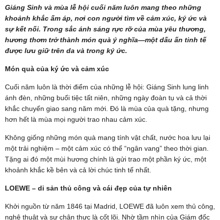
Giáng Sinh và mùa lễ hội cuối năm luôn mang theo những
khoảnh khắc ấm áp, nơi con người tìm về cảm xúc, ký ức và
sự kết nối. Trong sắc ánh sáng rực rỡ của mùa yêu thương,
hương thơm trở thành món quà ý nghĩa—một dấu ấn tinh tế
được lưu giữ trên da và trong ký ức.
Món quà của ký ức và cảm xúc
Cuối năm luôn là thời điểm của những lễ hội: Giáng Sinh lung linh
ánh đèn, những buổi tiệc tất niên, những ngày đoàn tụ và cả thời
khắc chuyển giao sang năm mới. Đó là mùa của quà tặng, nhưng
hơn hết là mùa mọi người trao nhau cảm xúc.
Không giống những món quà mang tính vật chất, nước hoa lưu lại
một trải nghiệm – một cảm xúc có thể “ngân vang” theo thời gian.
Tặng ai đó một mùi hương chính là gửi trao một phần ký ức, một
khoảnh khắc kề bên và cả lời chúc tinh tế nhất.
LOEWE – di sản thủ công và cái đẹp của tự nhiên
Khởi nguồn từ năm 1846 tại Madrid, LOEWE đã luôn xem thủ công,
nghệ thuật và sự chân thực là cốt lõi. Nhờ tầm nhìn của Giám đốc