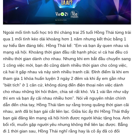
Ngoài mối tình tuổi học trò thì chàng trai 25 tuổi Hồng Thái từng trải
qua 1 mối tình kéo dài khoảng hơn 1 năm nhưng kết thúc bằng 1
sự hiểu lầm đáng tiếc. Hồng Thái kể: “Em và bạn ấy quen nhau và
mạng xã hội. Khoảng thời gian đầu rất hạnh phúc vì cả hai đều có
nhiều thời gian dành cho nhau. Nhưng khi em bắt đầu chuyển sang
1 công việc mới, bạn đó cũng dành nhiều thời gian cho công việc,
cả hai ít gặp nhau và nảy sinh nhiều tranh cãi. Đỉnh điểm là khi em
tham gia 1 khóa huấn luyện 3 ngày 2 đêm và khi ấy em gần như
“biệt tích” ở 1 căn cứ, không dùng đến điện thoại nên việc dành
cho nhau những lời hỏi thăm, chia sẻ rất khó. Và 1 vài lần như vậy
thì em và bạn ấy cãi nhau nhiều hơn”. Nói về nguyên nhân chính
dẫn đến chia tay, Hồng Thái tâm sự rằng trong quãng thời gian cãi
nhau, anh đã bị bạn gái cắt liên lạc. Giữa lúc ấy thì Hồng Thái thấy
bạn gái đăng lên mạng xã hội hình được người khác tặng hoa. Anh
bối rối, muốn gặp người yêu nhưng không thể liên lạc được. Bẵng
đi 1 thời gian sau, Hồng Thái nghĩ rằng hay là cô ấy đã có đối