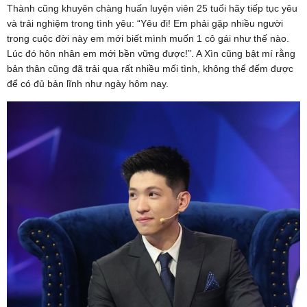
Thành cũng khuyên chàng huấn luyện viên 25 tuổi hãy tiếp tục yêu
và trải nghiệm trong tình yêu: “Yêu đi! Em phải gặp nhiều người
trong cuộc đời này em mới biết mình muốn 1 cô gái như thế nào.
Lúc đó hôn nhân em mới bền vững được!”. A Xìn cũng bật mí rằng
bản thân cũng đã trải qua rất nhiều mối tình, không thể đếm được
để có đủ bản lĩnh như ngày hôm nay.