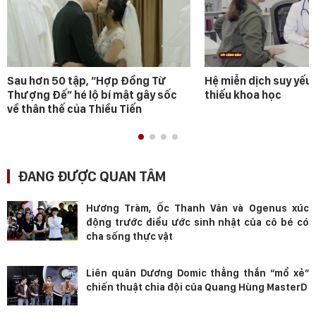
Sau hơn 50 tập, “Hợp Đồng Từ
Hệ miễn dịch suy yếu 
Thượng Đế” hé lộ bí mật gây sốc
thiếu khoa học
về thân thế của Thiều Tiến
ĐANG ĐƯỢC QUAN TÂM
Hương Tràm, Ốc Thanh Vân và Ogenus xúc
động trước điều ước sinh nhật của cô bé có
cha sống thực vật
Liên quân Dương Domic thẳng thắn “mổ xẻ”
chiến thuật chia đội của Quang Hùng MasterD