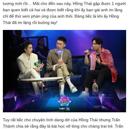
tượng mới rồi… Mãi cho đến sau này, Hồng Thái gặp được 1 người
bạn quen biết cả hai và được biết rằng khi ấy bạn gái anh im lặng
chỉ để thử xem phản ứng của anh thôi. Đáng tiếc là khi ấy Hồng
Thái đã im lặng rồi buông tay!
Tuy rất tiếc cho chuyện tình dang dở của Hồng Thái nhưng Trấn
Thành chia sẻ rằng đây là bài học vỡ lòng cho chàng trai trẻ. Trấn