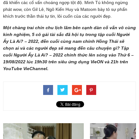
đã khiến các cố vấn choáng ngợp tột độ. Minh Tú không ngừng
phát wow, còn Gil Lê, Ngô Kiến Huy và Matoom bày tỏ sự phấn
khích trước thần thái tự tin, lôi cuốn của các người đẹp.
Một chàng trai chỉn chu lịch lãm bên cạnh dàn cố vấn vô cùng
kinh nghiệm, 5 cô gái tài sắc đã hội tụ trong tập cuối Người
Ấy Là Ai? – 2022, đến cuối cùng nam chính Hồng Thái sẽ
chọn ai và các người đẹp sẽ mang đến câu chuyện gì? Tập
cuối Người Ấy Là Ai? – 2022 chính thức lên sóng vào Thứ 6 –
19/08/2022 lúc 19h30 trên siêu ứng dụng VieON và 21h trên
YouTube VieChannel.