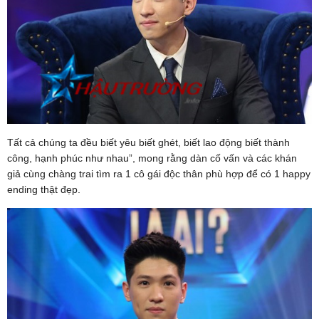
Tất cả chúng ta đều biết yêu biết ghét, biết lao động biết thành
công, hạnh phúc như nhau”, mong rằng dàn cố vấn và các khán
giả cùng chàng trai tìm ra 1 cô gái độc thân phù hợp để có 1 happy
ending thật đẹp.