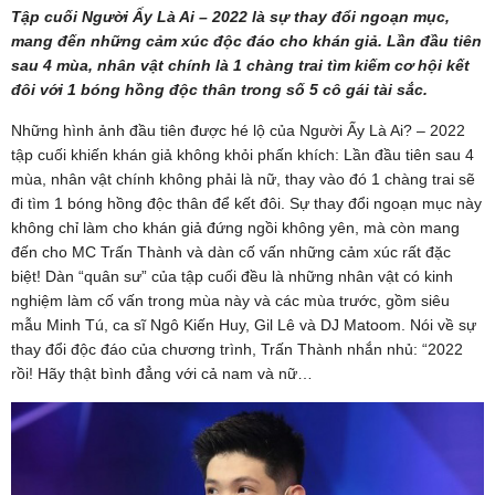
Tập cuối Người Ấy Là Ai – 2022 là sự thay đổi ngoạn mục,
mang đến những cảm xúc độc đáo cho khán giả. Lần đầu tiên
sau 4 mùa, nhân vật chính là 1 chàng trai tìm kiếm cơ hội kết
đôi với 1 bóng hồng độc thân trong số 5 cô gái tài sắc.
Những hình ảnh đầu tiên được hé lộ của Người Ấy Là Ai? – 2022
tập cuối khiến khán giả không khỏi phấn khích: Lần đầu tiên sau 4
mùa, nhân vật chính không phải là nữ, thay vào đó 1 chàng trai sẽ
đi tìm 1 bóng hồng độc thân để kết đôi. Sự thay đổi ngoạn mục này
không chỉ làm cho khán giả đứng ngồi không yên, mà còn mang
đến cho MC Trấn Thành và dàn cố vấn những cảm xúc rất đặc
biệt! Dàn “quân sư” của tập cuối đều là những nhân vật có kinh
nghiệm làm cố vấn trong mùa này và các mùa trước, gồm siêu
mẫu Minh Tú, ca sĩ Ngô Kiến Huy, Gil Lê và DJ Matoom. Nói về sự
thay đổi độc đáo của chương trình, Trấn Thành nhắn nhủ: “2022
rồi! Hãy thật bình đẳng với cả nam và nữ…