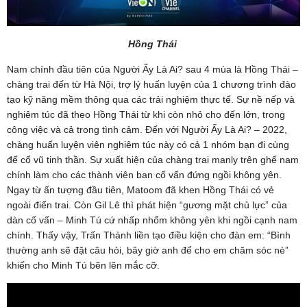
Hồng Thái
Nam chính đầu tiên của Người Ấy Là Ai? sau 4 mùa là Hồng Thái –
chàng trai đến từ Hà Nội, trợ lý huấn luyện của 1 chương trình đào
tạo kỹ năng mềm thông qua các trải nghiệm thực tế. Sự nề nếp và
nghiêm túc đã theo Hồng Thái từ khi còn nhỏ cho đến lớn, trong
công việc và cả trong tình cảm. Đến với Người Ấy Là Ai? – 2022,
chàng huấn luyện viên nghiêm túc này có cả 1 nhóm bạn đi cùng
để cổ vũ tinh thần. Sự xuất hiện của chàng trai manly trên ghế nam
chính làm cho các thành viên ban cố vấn đứng ngồi không yên.
Ngay từ ấn tượng đầu tiên, Matoom đã khen Hồng Thái có vẻ
ngoài điển trai. Còn Gil Lê thì phát hiện “gương mặt chủ lực” của
dàn cố vấn – Minh Tú cứ nhấp nhổm không yên khi ngồi cạnh nam
chính. Thấy vậy, Trấn Thành liền tạo điều kiện cho đàn em: “Bình
thường anh sẽ đặt câu hỏi, bây giờ anh để cho em chăm sóc nè”
khiến cho Minh Tú bẽn lẽn mắc cỡ.