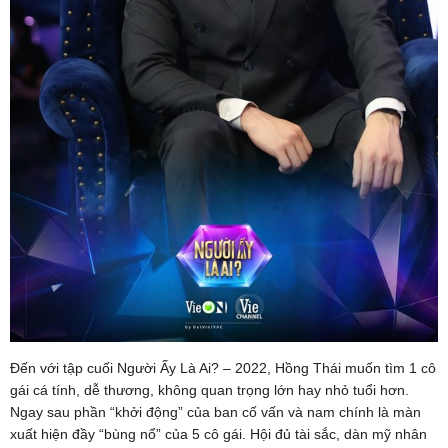
Đến với tập cuối Người Ấy Là Ai? – 2022, Hồng Thái muốn tìm 1 cô
gái cá tính, dễ thương, không quan trọng lớn hay nhỏ tuổi hơn.
Ngay sau phần “khởi động” của ban cố vấn và nam chính là màn
xuất hiện đầy “bùng nổ” của 5 cô gái. Hội đủ tài sắc, dàn mỹ nhân