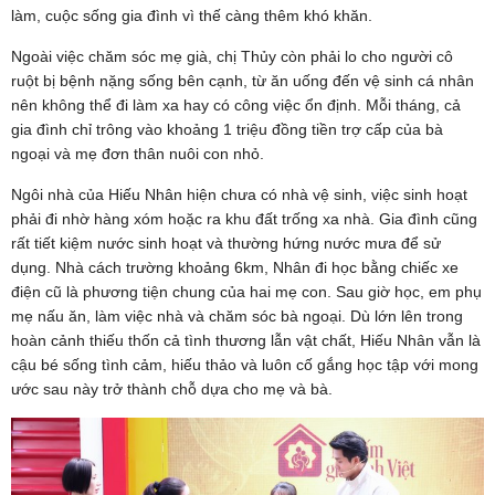
làm, cuộc sống gia đình vì thế càng thêm khó khăn.
Ngoài việc chăm sóc mẹ già, chị Thủy còn phải lo cho người cô
ruột bị bệnh nặng sống bên cạnh, từ ăn uống đến vệ sinh cá nhân
nên không thể đi làm xa hay có công việc ổn định. Mỗi tháng, cả
gia đình chỉ trông vào khoảng 1 triệu đồng tiền trợ cấp của bà
ngoại và mẹ đơn thân nuôi con nhỏ.
Ngôi nhà của Hiếu Nhân hiện chưa có nhà vệ sinh, việc sinh hoạt
phải đi nhờ hàng xóm hoặc ra khu đất trống xa nhà. Gia đình cũng
rất tiết kiệm nước sinh hoạt và thường hứng nước mưa để sử
dụng. Nhà cách trường khoảng 6km, Nhân đi học bằng chiếc xe
điện cũ là phương tiện chung của hai mẹ con. Sau giờ học, em phụ
mẹ nấu ăn, làm việc nhà và chăm sóc bà ngoại. Dù lớn lên trong
hoàn cảnh thiếu thốn cả tình thương lẫn vật chất, Hiếu Nhân vẫn là
cậu bé sống tình cảm, hiếu thảo và luôn cố gắng học tập với mong
ước sau này trở thành chỗ dựa cho mẹ và bà.