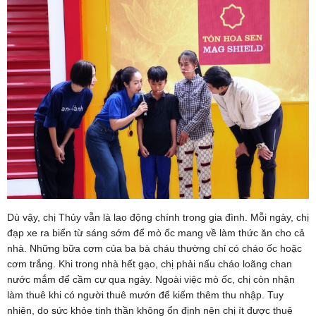
Dù vậy, chị Thủy vẫn là lao động chính trong gia đình. Mỗi ngày, chị
đạp xe ra biển từ sáng sớm để mò ốc mang về làm thức ăn cho cả
nhà. Những bữa cơm của ba bà cháu thường chỉ có cháo ốc hoặc
cơm trắng. Khi trong nhà hết gạo, chị phải nấu cháo loãng chan
nước mắm để cầm cự qua ngày. Ngoài việc mò ốc, chị còn nhận
làm thuê khi có người thuê mướn để kiếm thêm thu nhập. Tuy
nhiên, do sức khỏe tinh thần không ổn định nên chị ít được thuê