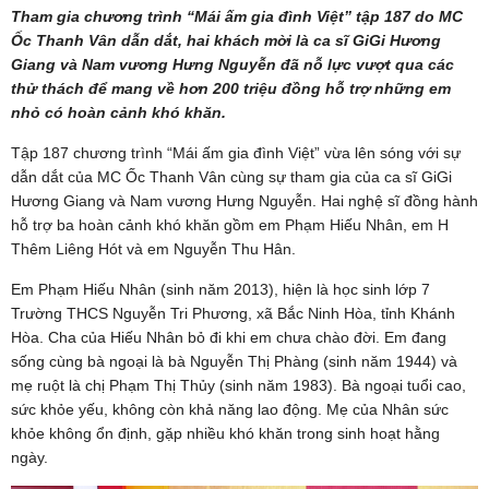
Tham gia chương trình “Mái ấm gia đình Việt” tập 187 do MC
Ốc Thanh Vân dẫn dắt, hai khách mời là ca sĩ GiGi Hương
Giang và Nam vương Hưng Nguyễn đã nỗ lực vượt qua các
thử thách để mang về hơn 200 triệu đồng hỗ trợ những em
nhỏ có hoàn cảnh khó khăn.
Tập 187 chương trình “Mái ấm gia đình Việt” vừa lên sóng với sự
dẫn dắt của MC Ốc Thanh Vân cùng sự tham gia của ca sĩ GiGi
Hương Giang và Nam vương Hưng Nguyễn. Hai nghệ sĩ đồng hành
hỗ trợ ba hoàn cảnh khó khăn gồm em Phạm Hiếu Nhân, em H
Thêm Liêng Hót và em Nguyễn Thu Hân.
Em Phạm Hiếu Nhân (sinh năm 2013), hiện là học sinh lớp 7
Trường THCS Nguyễn Tri Phương, xã Bắc Ninh Hòa, tỉnh Khánh
Hòa. Cha của Hiếu Nhân bỏ đi khi em chưa chào đời. Em đang
sống cùng bà ngoại là bà Nguyễn Thị Phàng (sinh năm 1944) và
mẹ ruột là chị Phạm Thị Thủy (sinh năm 1983). Bà ngoại tuổi cao,
sức khỏe yếu, không còn khả năng lao động. Mẹ của Nhân sức
khỏe không ổn định, gặp nhiều khó khăn trong sinh hoạt hằng
ngày.