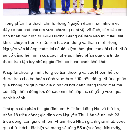
Trong phần thử thách chính, Hưng Nguyễn đảm nhận nhiệm vụ
đẩy xe rùa chở các em vượt chướng ngại vật về đích, còn các em
nhỏ nhận mô hình từ GiGi Hương Giang để ném vào mục tiêu sau
khi di chuyển trên xe. Dù liên tục vận động và thấm mệt, Hưng
Nguyễn vẫn không chậm lại để tiết kiệm thời gian cho đội chơi. Nhờ
sự cố gắng hết mình của các nghệ sĩ, nhiều phần quà giá trị đã
được trao tận tay những gia đình có hoàn cảnh khó khăn.
Khép lại chương trình, tổng số tiền thưởng và các khoản hỗ trợ
được trao cho ba hoàn cảnh vượt hơn 200 triệu đồng. Những phần
quà không chỉ giúp các gia đình vơi bớt gánh nặng trước mắt mà
còn tiếp thêm động lực để các em nhỏ tiếp tục cố gắng vượt qua
nghịch cảnh.
Trải qua các phần thi, gia đình em H Thêm Liêng Hót về thứ ba,
nhận 18 triệu đồng; gia đình em Nguyễn Thu Hân về nhì với 23
triệu đồng; còn gia đình em Phạm Hiếu Nhân giành giải nhất, vượt
qua thử thách đặc biệt và mang về tổng 55 triệu đồng.
Như vậy,