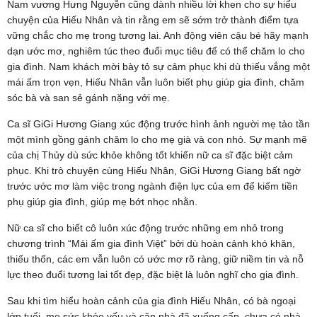
Nam vương Hưng Nguyễn cũng dành nhiều lời khen cho sự hiểu
chuyện của Hiếu Nhân và tin rằng em sẽ sớm trở thành điểm tựa
vững chắc cho mẹ trong tương lai. Anh động viên cậu bé hãy mạnh
dạn ước mơ, nghiêm túc theo đuổi mục tiêu để có thể chăm lo cho
gia đình. Nam khách mời bày tỏ sự cảm phục khi dù thiếu vắng một
mái ấm trọn vẹn, Hiếu Nhân vẫn luôn biết phụ giúp gia đình, chăm
sóc bà và san sẻ gánh nặng với mẹ.
Ca sĩ GiGi Hương Giang xúc động trước hình ảnh người mẹ tảo tần
một mình gồng gánh chăm lo cho mẹ già và con nhỏ. Sự mạnh mẽ
của chị Thủy dù sức khỏe không tốt khiến nữ ca sĩ đặc biệt cảm
phục. Khi trò chuyện cùng Hiếu Nhân, GiGi Hương Giang bất ngờ
trước ước mơ làm việc trong ngành điện lực của em để kiếm tiền
phụ giúp gia đình, giúp mẹ bớt nhọc nhằn.
Nữ ca sĩ cho biết cô luôn xúc động trước những em nhỏ trong
chương trình “Mái ấm gia đình Việt” bởi dù hoàn cảnh khó khăn,
thiếu thốn, các em vẫn luôn có ước mơ rõ ràng, giữ niềm tin và nỗ
lực theo đuổi tương lai tốt đẹp, đặc biệt là luôn nghĩ cho gia đình.
Sau khi tìm hiểu hoàn cảnh của gia đình Hiếu Nhân, có bà ngoại
lớn tuổi, mẹ sức khỏe yếu và căn nhà đã xuống cấp, chưa có nhà