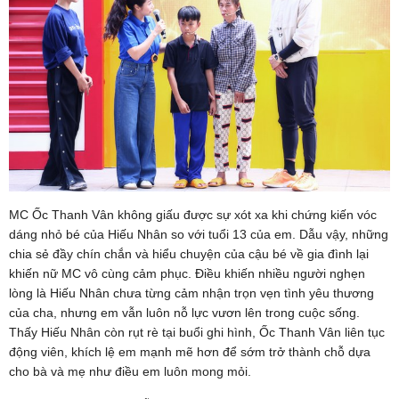
MC Ốc Thanh Vân không giấu được sự xót xa khi chứng kiến vóc
dáng nhỏ bé của Hiếu Nhân so với tuổi 13 của em. Dẫu vậy, những
chia sẻ đầy chín chắn và hiểu chuyện của cậu bé về gia đình lại
khiến nữ MC vô cùng cảm phục. Điều khiến nhiều người nghẹn
lòng là Hiếu Nhân chưa từng cảm nhận trọn vẹn tình yêu thương
của cha, nhưng em vẫn luôn nỗ lực vươn lên trong cuộc sống.
Thấy Hiếu Nhân còn rụt rè tại buổi ghi hình, Ốc Thanh Vân liên tục
động viên, khích lệ em mạnh mẽ hơn để sớm trở thành chỗ dựa
cho bà và mẹ như điều em luôn mong mỏi.