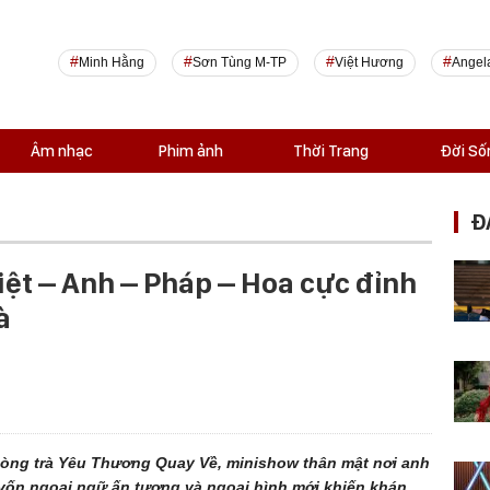
Minh Hằng
Sơn Tùng M-TP
Việt Hương
Angel
Âm nhạc
Phim ảnh
Thời Trang
Đời Số
Đ
iệt – Anh – Pháp – Hoa cực đỉnh
à
hòng trà Yêu Thương Quay Về, minishow thân mật nơi anh
vốn ngoại ngữ ấn tượng và ngoại hình mới khiến khán