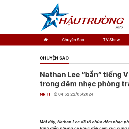
Chuyện Sao
TV Show
CHUYỆN SAO
Nathan Lee “bắn” tiếng V
trong đêm nhạc phòng tr
MR TI
04:52 22/05/2024
Mới đây, Nathan Lee đã tổ chức đêm nhạc p
trình diễn những ca khúc đầy cảm xúc cùng 