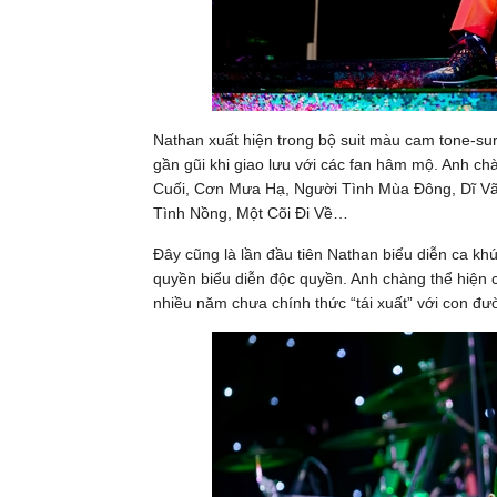
Nathan xuất hiện trong bộ suit màu cam tone-sur
gần gũi khi giao lưu với các fan hâm mộ. Anh chà
Cuối, Cơn Mưa Hạ, Người Tình Mùa Đông, Dĩ Vãn
Tình Nồng, Một Cõi Đi Về…
Đây cũng là lần đầu tiên Nathan biểu diễn ca 
quyền biểu diễn độc quyền. Anh chàng thể hiện c
nhiều năm chưa chính thức “tái xuất” với con đư