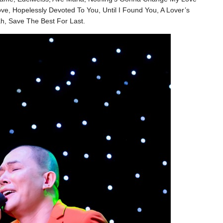
ove, Hopelessly Devoted To You, Until I Found You, A Lover’s
jah, Save The Best For Last.