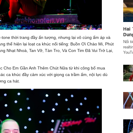
Hai
Dun
-tone thời trang đầy ấn tượng, nhưng lại vô cùng ấm áp và
Nối t
ng thể hiện lại loạt ca khúc nổi tiếng: Buồn Ơi Chào Mi, Phút
realt
g Nhạt Nhoà, Tan Vỡ, Tàn Tro, Và Con Tim Đã Vui Trở Lại,
YouTu
khúc Cho Em Gần Anh Thêm Chút Nữa từ khi công bố mua
ác ca khúc đầy cảm xúc với giọng ca trầm ấm, nội lực dù
ờng ca hát.