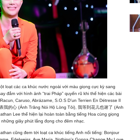
ột loạt các ca khúc nước ngoài với màu giọng cực kỳ sang
say đắm với hình ảnh “trai Pháp” quyến rũ khi thể hiện các bài
Racun, Caruso, Abrázame, S.O.S D’un Terrien En Détresse Il
úc 月亮代表我的心 (Ánh Trăng Nói Hộ Lòng Tôi), 我等到花儿也谢了 (Anh
han Lee thể hiện lại hoàn toàn bằng tiếng Hoa cùng giọng
n những giây phút lắng đọng cho đêm nhạc.
athan cũng đem tới loạt ca khúc tiếng Anh nổi tiếng: Bonjour
Game, Edelweiss, Ave Maria, Nothing’s Gonna Change My Love