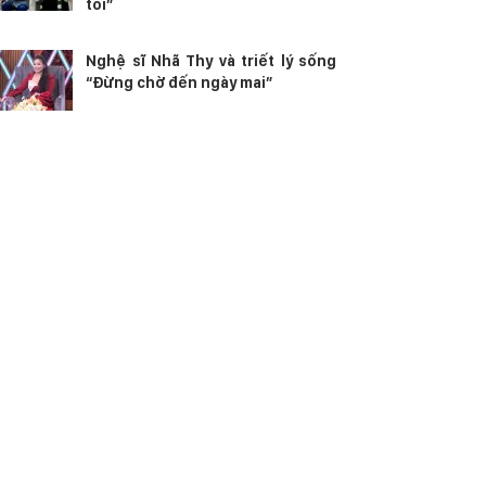
tôi”
Nghệ sĩ Nhã Thy và triết lý sống
“Đừng chờ đến ngày mai”