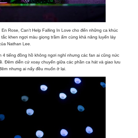
e En Rose, Can’t Help Falling In Love cho đến những ca khúc
ấm tắc khen ngợi màu giọng trầm ấm cùng khả năng luyến láy
 của Nathan Lee.
ần 4 tiếng đồng hồ không ngơi nghỉ nhưng các fan ai cũng nức
ề. Đêm diễn cứ xoay chuyển giữa các phần ca hát và giao lưu
đêm nhưng ai nấy đều muốn ở lại.