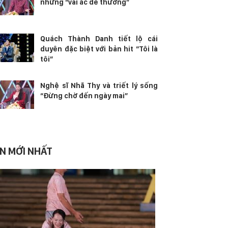
những “vai ác dễ thương”
Quách Thành Danh tiết lộ cái
duyên đặc biệt với bản hit “Tôi là
tôi”
Nghệ sĩ Nhã Thy và triết lý sống
“Đừng chờ đến ngày mai”
IN MỚI NHẤT