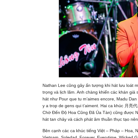
Nathan Lee cũng gây ấn tượng khi hát lưu loát m
trọng và lịch lãm. Anh chàng khiến các khán giả 
hát như Pour que tu m’aimes encore, Madu Dan 
y a trop de gens qui t’aiment. Hai ca kh
Chờ Đến Độ Hoa Cũng Đã Úa Tàn) cũng được Nat
hát tan chảy và cách phát âm thuần thục tạo nê
Bên cạnh các ca khúc tiếng Việt – Pháp – Hoa, N
Vietnam, Soledad, Forever, Everytime, Wicked 