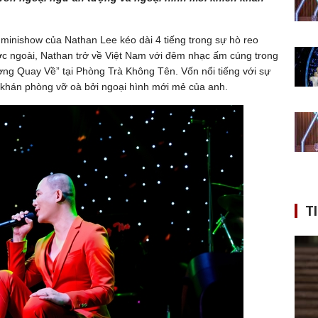
 minishow của Nathan Lee kéo dài 4 tiếng trong sự hò reo
ước ngoài, Nathan trở về Việt Nam với đêm nhạc ấm cúng trong
ơng Quay Về” tại Phòng Trà Không Tên. Vốn nổi tiếng với sự
 khán phòng vỡ oà bởi ngoại hình mới mẻ của anh.
T