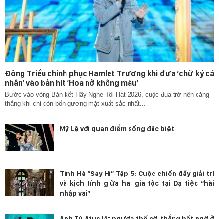
Đông Triều chinh phục Hamlet Trương khi đưa ‘chữ ký cá
nhân’ vào bản hit ‘Hoa nở không màu’
Bước vào vòng Bán kết Hãy Nghe Tôi Hát 2026, cuộc đua trở nên căng
thẳng khi chỉ còn bốn gương mặt xuất sắc nhất...
Mỹ Lệ với quan điểm sống đặc biệt.
Tinh Hà “Say Hi” Tập 5: Cuộc chiến đầy giải trí
và kịch tính giữa hai gia tộc tại Dạ tiệc “hài
nhập vai”
Anh Tú Atus lật ngược thế cờ, thắng bất ngờ ở