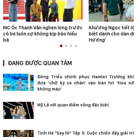
MC Ốc Thanh Vân nghẹn lòng trước
Khương Ngọc tiết lộ 
cô bé luôn sợ không kịp báo hiếu
biệt dành cho dàn diễ
bà
Hương’
ĐANG ĐƯỢC QUAN TÂM
Đông Triều chinh phục Hamlet Trương khi
đưa ‘chữ ký cá nhân’ vào bản hit ‘Hoa nở
không màu’
Mỹ Lệ với quan điểm sống đặc biệt.
Tinh Hà “Say Hi” Tập 5: Cuộc chiến đầy giải trí