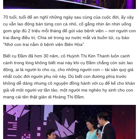
70 tuổi, tuổi để an nghỉ những ngày sau cùng của cuộc đời, ấy vậy
cụ vẫn lao động bán từng con cá nhỏ, cố gắng nhịn ăn nhịn uống
gom góp đủ 2 triệu mỗi tháng để gửi vào bệnh viện – nơi người con
trai đang điều trị. Chia sẻ trong sự nước mắt và buồn tủi, cụ bảo:
“Nhớ con trai nằm ở bệnh viện Biên Hòa”.
Biết cụ Đầm đã hơn 30 năm, cô Huỳnh Thị Kim Thanh luôn canh
cánh trong lòng không biết mai này khi cụ Đầm chẳng còn sức lao
động, ai là người lo cho cụ, cho những người con – tài sản quý giá
nhất cuộc đời người phụ nữ này. Dù biết con đường phía trước
không dễ dàng nhưng cô nguyện đồng hành với cụ để kể cho khán
giả về một người vợ tần tảo, một người mẹ nghèo hy sinh cho con
mang cái tên thật giản dị Hoàng Thị Đầm.