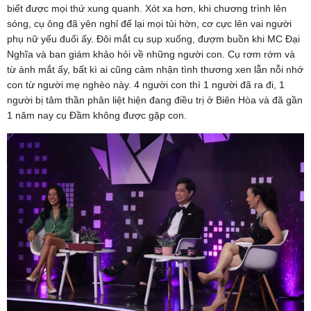
biết được mọi thứ xung quanh. Xót xa hơn, khi chương trình lên
sóng, cụ ông đã yên nghỉ để lại mọi tủi hờn, cơ cực lên vai người
phụ nữ yếu đuối ấy. Đôi mắt cụ sụp xuống, đượm buồn khi MC Đại
Nghĩa và ban giám khảo hỏi về những người con. Cụ rơm rớm và
từ ánh mắt ấy, bất kì ai cũng cảm nhận tình thương xen lẫn nỗi nhớ
con từ người mẹ nghèo này. 4 người con thì 1 người đã ra đi, 1
người bị tâm thần phân liệt hiện đang điều trị ở Biên Hòa và đã gần
1 năm nay cụ Đầm không được gặp con.