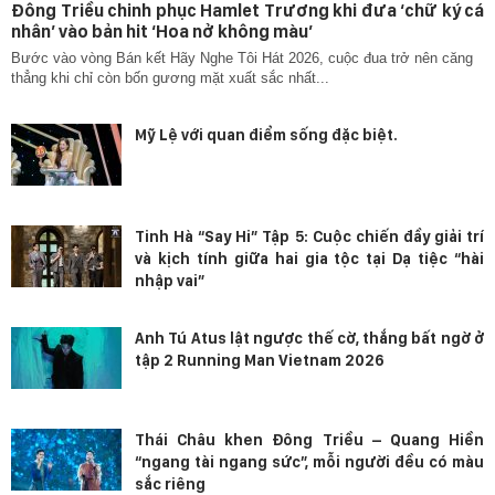
Đông Triều chinh phục Hamlet Trương khi đưa ‘chữ ký cá
nhân’ vào bản hit ‘Hoa nở không màu’
Bước vào vòng Bán kết Hãy Nghe Tôi Hát 2026, cuộc đua trở nên căng
thẳng khi chỉ còn bốn gương mặt xuất sắc nhất...
Mỹ Lệ với quan điểm sống đặc biệt.
Tinh Hà “Say Hi” Tập 5: Cuộc chiến đầy giải trí
và kịch tính giữa hai gia tộc tại Dạ tiệc “hài
nhập vai”
Anh Tú Atus lật ngược thế cờ, thắng bất ngờ ở
tập 2 Running Man Vietnam 2026
Thái Châu khen Đông Triều – Quang Hiền
“ngang tài ngang sức”, mỗi người đều có màu
sắc riêng