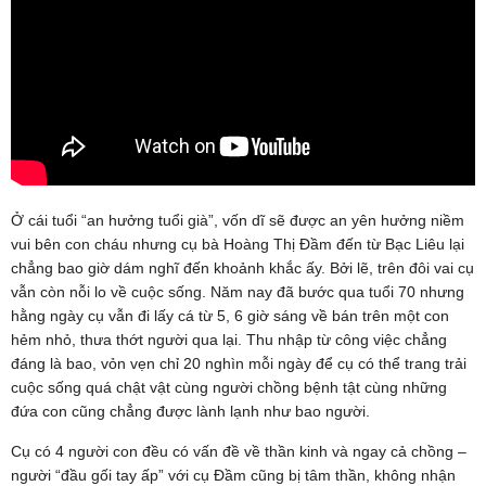
Ở cái tuổi “an hưởng tuổi già”, vốn dĩ sẽ được an yên hưởng niềm
vui bên con cháu nhưng cụ bà Hoàng Thị Đầm đến từ Bạc Liêu lại
chẳng bao giờ dám nghĩ đến khoảnh khắc ấy. Bởi lẽ, trên đôi vai cụ
vẫn còn nỗi lo về cuộc sống. Năm nay đã bước qua tuổi 70 nhưng
hằng ngày cụ vẫn đi lấy cá từ 5, 6 giờ sáng về bán trên một con
hẻm nhỏ, thưa thớt người qua lại. Thu nhập từ công việc chẳng
đáng là bao, vỏn vẹn chỉ 20 nghìn mỗi ngày để cụ có thể trang trải
cuộc sống quá chật vật cùng người chồng bệnh tật cùng những
đứa con cũng chẳng được lành lạnh như bao người.
Cụ có 4 người con đều có vấn đề về thần kinh và ngay cả chồng –
người “đầu gối tay ấp” với cụ Đầm cũng bị tâm thần, không nhận