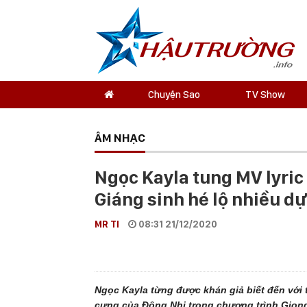
Chuyện Sao
TV Show
ÂM NHẠC
Ngọc Kayla tung MV lyric
Giáng sinh hé lộ nhiều d
MR TI
08:31 21/12/2020
Ngọc Kayla từng được khán giả biết đến với
cưng của Đông Nhi trong chương trình Giọng