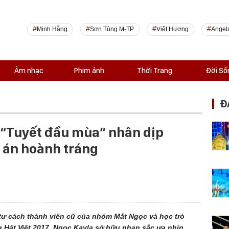
Minh Hằng
Sơn Tùng M-TP
Việt Hương
Angel
Âm nhạc
Phim ảnh
Thời Trang
Đời Số
Đ
 “Tuyết đầu mùa” nhân dịp
ự án hoành tráng
 tư cách thành viên cũ của nhóm Mắt Ngọc và học trò
 Hát Việt 2017. Ngọc Kayla sở hữu nhan sắc ưa nhìn,