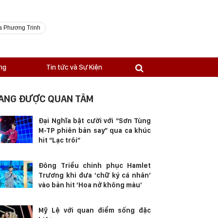
a Phương Trinh
ng
Tin tức và Sự Kiện
ANG ĐƯỢC QUAN TÂM
Đại Nghĩa bật cười với “Sơn Tùng
M-TP phiên bản say” qua ca khúc
hit “Lạc trôi”
Đông Triều chinh phục Hamlet
Trương khi đưa ‘chữ ký cá nhân’
vào bản hit ‘Hoa nở không màu’
Mỹ Lệ với quan điểm sống đặc