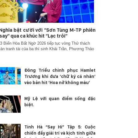
Nghĩa bật cười với “Sơn Tùng M-TP phiên
say” qua ca khúc hit “Lạc trôi”
3 Biến Hóa Bất Ngờ 2026 tiếp tục vòng Thử thách
àn tranh tài của ba thí sinh Khải Trần, Phương Thảo
Đông Triều chinh phục Hamlet
Diễn viên Mai Phượng: “Tôi không
MC Ốc Than
Trương khi đưa ‘chữ ký cá nhân’
bao giờ hối hận về những gì mình
cô bé luôn 
vào bản hit ‘Hoa nở không màu’
đã chọn”
bà
Mỹ Lệ với quan điểm sống đặc
biệt.
Tinh Hà “Say Hi” Tập 5: Cuộc
chiến đầy giải trí và kịch tính giữa