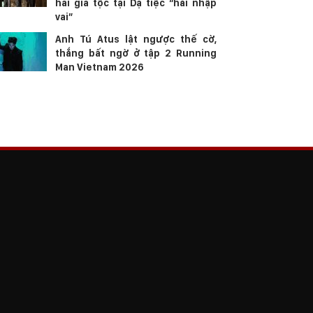
hai gia tộc tại Dạ tiệc “hài nhập
vai”
Anh Tú Atus lật ngược thế cờ,
thắng bất ngờ ở tập 2 Running
Man Vietnam 2026