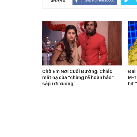
SHARE
Share on Facebook
T
Chờ Em Nơi Cuối Đường: Chiếc
Đại
mặt nạ của “chàng rể hoàn hảo”
M-T
sắp rơi xuống
hit 