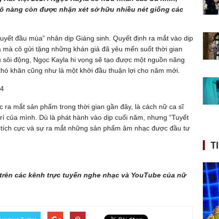
ô nàng còn được nhận xét sở hữu nhiều nét giống các
uyết đầu mùa” nhân dịp Giáng sinh. Quyết định ra mắt vào dịp
à mà cô gửi tặng những khán giả đã yêu mến suốt thời gian
u sôi động, Ngọc Kayla hi vọng sẽ tạo được một nguồn năng
hó khăn cũng như là một khởi đầu thuận lợi cho năm mới.
H4
c ra mắt sản phẩm trong thời gian gần đây, là cách nữ ca sĩ
 trí của mình. Dù là phát hành vào dịp cuối năm, nhưng “Tuyết
g tích cực và sự ra mắt những sản phẩm âm nhạc được đầu tư
T
t trên các kênh trực tuyến nghe nhạc và YouTube của nữ