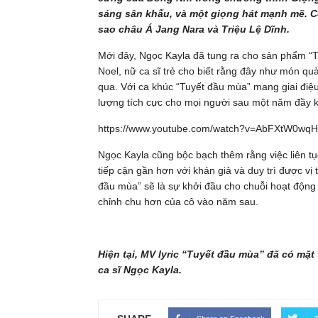
sáng sân khấu, và một giọng hát mạnh mẽ. C
sao châu Á Jang Nara và Triệu Lệ Dĩnh.
Mới đây, Ngọc Kayla đã tung ra cho sản phẩm “T
Noel, nữ ca sĩ trẻ cho biết rằng đây như món qu
qua. Với ca khúc “Tuyết đầu mùa” mang giai điệ
lượng tích cực cho mọi người sau một năm đầy k
https://www.youtube.com/watch?v=AbFXtW0wq
Ngọc Kayla cũng bộc bạch thêm rằng việc liên tụ
tiếp cận gần hơn với khán giả và duy trì được vị
đầu mùa” sẽ là sự khởi đầu cho chuỗi hoạt độn
chỉnh chu hơn của cô vào năm sau.
Hiện tại, MV lyric “Tuyết đầu mùa” đã có mặ
ca sĩ Ngọc Kayla.