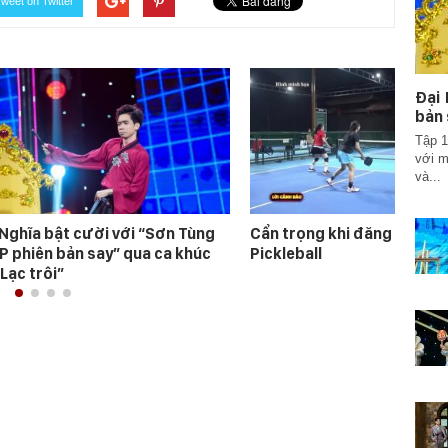
weet on Twitter
Đại 
bản 
Tập 1
với m
và...
 Nghĩa bật cười với “Sơn Tùng
Cẩn trọng khi đăng ký học
P phiên bản say” qua ca khúc
Pickleball
“Lạc trôi”