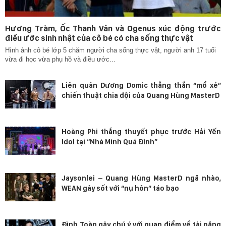
Hương Tràm, Ốc Thanh Vân và Ogenus xúc động trước
điều ước sinh nhật của cô bé có cha sống thực vật
Hình ảnh cô bé lớp 5 chăm người cha sống thực vật, người anh 17 tuổi
vừa đi học vừa phụ hồ và điều ước...
Liên quân Dương Domic thẳng thắn “mổ xẻ”
chiến thuật chia đội của Quang Hùng MasterD
Hoàng Phi thắng thuyết phục trước Hải Yến
Idol tại “Nhà Mình Quá Đỉnh”
Jaysonlei – Quang Hùng MasterD ngã nhào,
WEAN gây sốt với “nụ hôn” táo bạo
Đình Toàn gây chú ý với quan điểm về tài năng