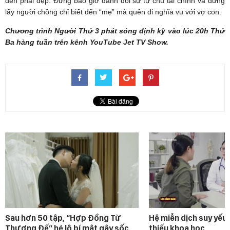
đến phái đẹp: Đừng bao giờ đánh đổi sự tự chủ tài chính và đừng
lấy người chồng chỉ biết đến “mẹ” mà quên đi nghĩa vụ với vợ con.
Chương trình Người Thứ 3 phát sóng định kỳ vào lúc 20h Thứ
Ba hàng tuần trên kênh YouTube Jet TV Show.
Sau hơn 50 tập, “Hợp Đồng Từ
Hệ miễn dịch suy yếu 
Thượng Đế” hé lộ bí mật gây sốc
thiếu khoa học