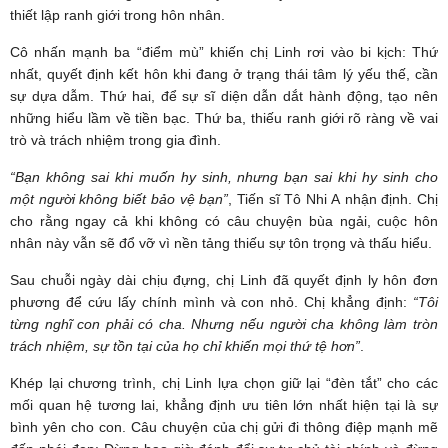
thiết lập ranh giới trong hôn nhân.
Cô nhấn mạnh ba “điểm mù” khiến chị Linh rơi vào bi kịch: Thứ
nhất, quyết định kết hôn khi đang ở trạng thái tâm lý yếu thế, cần
sự dựa dẫm. Thứ hai, để sự sĩ diện dẫn dắt hành động, tạo nên
những hiểu lầm về tiền bạc. Thứ ba, thiếu ranh giới rõ ràng về vai
trò và trách nhiệm trong gia đình.
“Bạn không sai khi muốn hy sinh, nhưng bạn sai khi hy sinh cho
một người không biết bảo vệ bạn”
, Tiến sĩ Tô Nhi A nhận định. Chị
cho rằng ngay cả khi không có câu chuyện bùa ngải, cuộc hôn
nhân này vẫn sẽ đổ vỡ vì nền tảng thiếu sự tôn trọng và thấu hiểu.
Sau chuỗi ngày dài chịu đựng, chị Linh đã quyết định ly hôn đơn
phương để cứu lấy chính mình và con nhỏ. Chị khẳng định:
“Tôi
từng nghĩ con phải có cha. Nhưng nếu người cha không làm tròn
trách nhiệm, sự tồn tại của họ chỉ khiến mọi thứ tệ hơn”
.
Khép lại chương trình, chị Linh lựa chọn giữ lại “đèn tắt” cho các
mối quan hệ tương lai, khẳng định ưu tiên lớn nhất hiện tại là sự
bình yên cho con. Câu chuyện của chị gửi đi thông điệp mạnh mẽ