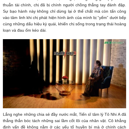
thuẫn tài chính, chị đã bị chính người chồng thẳng tay đánh đập.
Sự bạo hành này không chỉ dừng lại ở thể chất mà còn tấn công
vào tâm linh khi chị phát hiện hình ảnh của mình bị “yểm” dưới bếp
cùng những dấu hiệu kỳ quái, khiến chị sống trong trạng thái hoảng
loạn và đau ốm kéo dài.
Lắng nghe những chia sẻ đầy nước mắt, Tiến sĩ tâm lý Tô Nhi A đã
thẳng thắn bóc tách những sai lầm cốt lõi của nhân vật. Cô khẳng
định vấn đề không nằm ở các yếu tố huyền bí mà ở chính cách