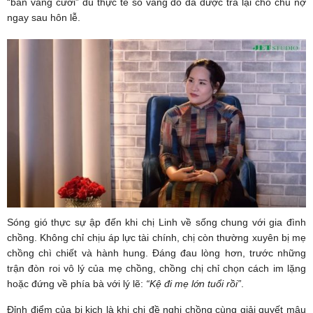
“bán vàng cưới” dù thực tế số vàng đó đã được trả lại cho chủ nợ
ngay sau hôn lễ.
Sóng gió thực sự ập đến khi chị Linh về sống chung với gia đình
chồng. Không chỉ chịu áp lực tài chính, chị còn thường xuyên bị mẹ
chồng chì chiết và hành hung. Đáng đau lòng hơn, trước những
trận đòn roi vô lý của mẹ chồng, chồng chị chỉ chọn cách im lặng
hoặc đứng về phía bà với lý lẽ:
“Kệ
đi mẹ lớn tuổi rồi
”
.
Đỉnh điểm của bi kịch là khi chị đề nghị chồng cùng giải quyết mâu