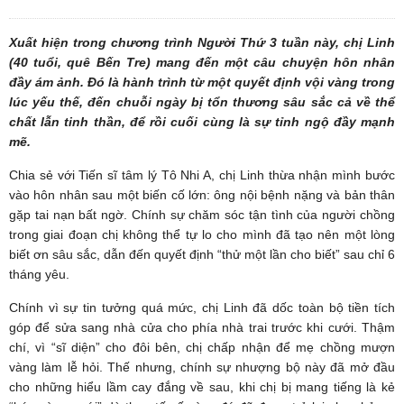
Xuất hiện trong chương trình Người Thứ 3 tuần này, chị Linh
(40 tuổi, quê Bến Tre) mang đến một câu chuyện hôn nhân
đầy ám ảnh. Đó là hành trình từ một quyết định vội vàng trong
lúc yếu thế, đến chuỗi ngày bị tổn thương sâu sắc cả về thể
chất lẫn tinh thần, để rồi cuối cùng là sự tỉnh ngộ đầy mạnh
mẽ.
Chia sẻ với Tiến sĩ tâm lý Tô Nhi A, chị Linh thừa nhận mình bước
vào hôn nhân sau một biến cố lớn: ông nội bệnh nặng và bản thân
gặp tai nạn bất ngờ. Chính sự chăm sóc tận tình của người chồng
trong giai đoạn chị không thể tự lo cho mình đã tạo nên một lòng
biết ơn sâu sắc, dẫn đến quyết định “thử một lần cho biết” sau chỉ 6
tháng yêu.
Chính vì sự tin tưởng quá mức, chị Linh đã dốc toàn bộ tiền tích
góp để sửa sang nhà cửa cho phía nhà trai trước khi cưới. Thậm
chí, vì “sĩ diện” cho đôi bên, chị chấp nhận để mẹ chồng mượn
vàng làm lễ hỏi. Thế nhưng, chính sự nhượng bộ này đã mở đầu
cho những hiểu lầm cay đắng về sau, khi chị bị mang tiếng là kẻ