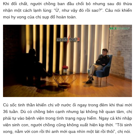
Khi đối chất, người chồng ban đầu chối bỏ nhưng sau đó thừa
nhận một cách lạnh lùng: “Ừ, như vậy đó rồi sao?”. Câu nói khiến
mọi hy vọng của chị sụp đổ hoàn toàn.
Cú sốc tinh thần khiến chị vỡ nước ối ngay trong đêm khi thai mới
36 tuần. Dù có chồng bên cạnh nhưng lại không hề quan tâm, chị
phải tự vào bệnh viện trong tình trạng nguy hiểm. Ngay cả khi nhập
viện sinh con, người chồng cũng không xuất hiện kịp thời. “Tôi sinh
xong, nằm với con rồi thì anh mới qua nhìn một lát rồi thôi”, chị nói.