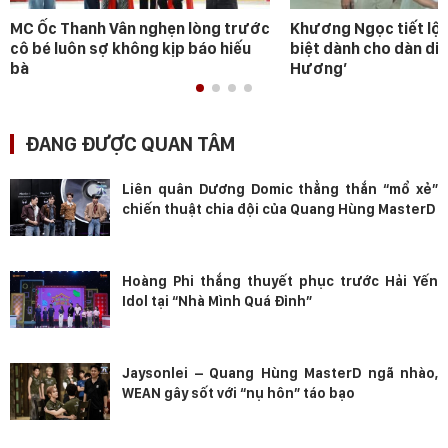
MC Ốc Thanh Vân nghẹn lòng trước
Khương Ngọc tiết lộ 
cô bé luôn sợ không kịp báo hiếu
biệt dành cho dàn diễ
bà
Hương’
ĐANG ĐƯỢC QUAN TÂM
Liên quân Dương Domic thẳng thắn “mổ xẻ”
chiến thuật chia đội của Quang Hùng MasterD
Hoàng Phi thắng thuyết phục trước Hải Yến
Idol tại “Nhà Mình Quá Đỉnh”
Jaysonlei – Quang Hùng MasterD ngã nhào,
WEAN gây sốt với “nụ hôn” táo bạo