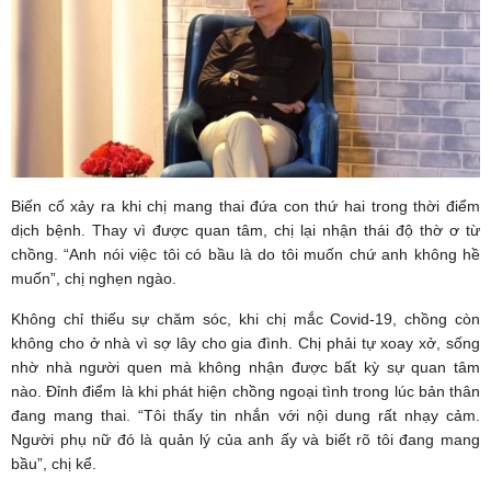
Biến cố xảy ra khi chị mang thai đứa con thứ hai trong thời điểm
dịch bệnh. Thay vì được quan tâm, chị lại nhận thái độ thờ ơ từ
chồng. “Anh nói việc tôi có bầu là do tôi muốn chứ anh không hề
muốn”, chị nghẹn ngào.
Không chỉ thiếu sự chăm sóc, khi chị mắc Covid-19, chồng còn
không cho ở nhà vì sợ lây cho gia đình. Chị phải tự xoay xở, sống
nhờ nhà người quen mà không nhận được bất kỳ sự quan tâm
nào. Đỉnh điểm là khi phát hiện chồng ngoại tình trong lúc bản thân
đang mang thai. “Tôi thấy tin nhắn với nội dung rất nhạy cảm.
Người phụ nữ đó là quản lý của anh ấy và biết rõ tôi đang mang
bầu”, chị kể.