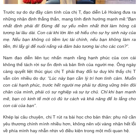
Trước sự do dự đầy cảm tính của chị T, đạo diễn Lê Hoàng đưa ra
những nhận định thẳng thắn, mang tính định hướng mạnh mẽ:
“Bạn
nhất định phải đi! Đừng để sự yếu mềm nhất thời làm hỏng cả
tương lai lâu dài. Con cái khi lớn lên sẽ hiểu cho sự hy sinh này của
mẹ. Nếu bạn không có tiềm lực tài chính, nếu bạn không làm ra
tiền, thì lấy gì để nuôi nấng và đảm bảo tương lai cho các con?”
.
Nam đạo diễn liên tục nhấn mạnh rằng hạnh phúc của con cái
không thể tách rời sự ổn định và bản lĩnh của người mẹ. Ông ngày
càng quyết liệt thúc giục chị T phải thay đổi tư duy khi thấy chị T
vẫn còn nhiều do dự:
“Lúc này bạn cần lý trí hơn tình cảm. Muốn
con cái hạnh phúc, trước hết người mẹ phải tự đứng vững trên đôi
chân của mình, phải có sự nghiệp và sự tự chủ. Chỉ khi bạn mạnh
mẽ, bạn
có kinh tế
mới có đủ tư cách và khả năng để
lo lắng cho
con cái của bạn
”
.
Khép lại câu chuyện, chị T rút ra bài học cho bản thân: phụ nữ cần
yêu thương chính mình nhiều hơn, không nên vội vàng nhận hết lỗi
về phía mình hay nhẫn nhịn vô điều kiện trong một mối quan hệ.