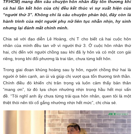
TP.HCM) mang đến câu chuyện hôn nhân đầy tổn thương khi
cả hai lần kết hôn của chị đều kết thúc vì sự xuất hiện của
“người thứ 3”. Không chỉ là câu chuyện phản bội, đây còn là
hành trình của một người phụ nữ liên tục nhẫn nhịn, hy sinh
nhưng lại đánh mất chính mình.
Chia sẻ với đạo diễn Lê Hoàng, chị T cho biết cả hai cuộc hôn
nhân của mình đều tan vỡ vì người thứ 3. Ở cuộc hôn nhân thứ
hai, chị đến với người chồng sau khi đã ly hôn và có một con gái
riêng, trong khi đối phương là trai tân, chưa từng kết hôn.
Trong giai đoạn khủng hoảng sau ly hôn, người chồng thứ hai là
người ở bên cạnh, an ủi và giúp chị vượt qua tổn thương tinh thần.
Chính điều đó khiến chị trân trọng và luôn cảm thấy bản thân
“mang ơn”, từ đó lựa chọn nhường nhịn trong hầu hết mọi vấn
đề. “Tôi nghĩ anh ấy chưa từng trải qua hôn nhân, quen tôi là một
thiệt thòi nên tôi cố gắng nhường nhịn hết mức”, chị chia sẻ.