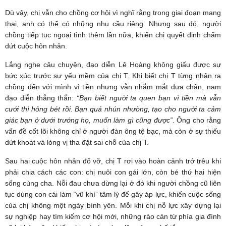
Dù vậy, chị vẫn cho chồng cơ hội vì nghĩ rằng trong giai đoạn mang
thai, anh có thể có những nhu cầu riêng. Nhưng sau đó, người
chồng tiếp tục ngoại tình thêm lần nữa, khiến chị quyết định chấm
dứt cuộc hôn nhân.
Lắng nghe câu chuyện, đạo diễn Lê Hoàng không giấu được sự
bức xúc trước sự yếu mềm của chị T. Khi biết chị T từng nhận ra
chồng đến với mình vì tiền nhưng vẫn nhắm mắt đưa chân, nam
đạo diễn thẳng thắn:
“Bạn biết người ta quen bạn vì tiền mà vẫn
cưới thì hỏng bét rồi. Bạn quá nhún nhường, tạo cho người ta cảm
giác bạn ở dưới trướng họ, muốn làm gì cũng được”
. Ông cho rằng
vấn đề cốt lõi không chỉ ở người đàn ông tệ bạc, mà còn ở sự thiếu
dứt khoát và lòng vị tha đặt sai chỗ của chị T.
Sau hai cuộc hôn nhân đổ vỡ, chị T rơi vào hoàn cảnh trớ trêu khi
phải chia cách các con: chị nuôi con gái lớn, còn bé thứ hai hiện
sống cùng cha. Nỗi đau chưa dừng lại ở đó khi người chồng cũ liên
tục dùng con cái làm “vũ khí” tâm lý để gây áp lực, khiến cuộc sống
của chị không một ngày bình yên. Mỗi khi chị nỗ lực xây dựng lại
sự nghiệp hay tìm kiếm cơ hội mới, những rào cản từ phía gia đình