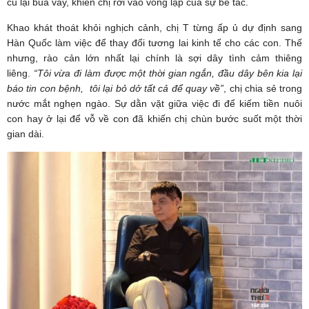
cũ lại bủa vây, khiến chị rơi vào vòng lặp của sự bế tắc.
Khao khát thoát khỏi nghịch cảnh, chị T từng ấp ủ dự định sang
Hàn Quốc làm việc để thay đổi tương lai kinh tế cho các con. Thế
nhưng, rào cản lớn nhất lại chính là sợi dây tình cảm thiêng
liêng.
“Tôi vừa đi làm được một thời gian ngắn, đầu dây bên kia lại
báo tin con bệnh, tôi lại bỏ dở tất cả để quay về”
, chị chia sẻ trong
nước mắt nghẹn ngào. Sự dằn vặt giữa việc đi để kiếm tiền nuôi
con hay ở lại để vỗ về con đã khiến chị chùn bước suốt một thời
gian dài.