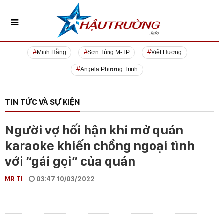
Minh Hằng
Sơn Tùng M-TP
Việt Hương
Angela Phương Trinh
TIN TỨC VÀ SỰ KIỆN
Người vợ hối hận khi mở quán
karaoke khiến chồng ngoại tình
với “gái gọi” của quán
MR TI
03:47 10/03/2022