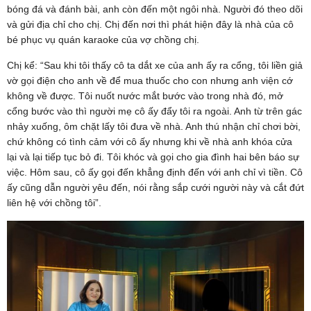
bóng đá và đánh bài, anh còn đến một ngôi nhà. Người đó theo dõi
và gửi địa chỉ cho chị. Chị đến nơi thì phát hiện đây là nhà của cô
bé phục vụ quán karaoke của vợ chồng chị.
Chị kể: “Sau khi tôi thấy cô ta dắt xe của anh ấy ra cổng, tôi liền giả
vờ gọi điện cho anh về để mua thuốc cho con nhưng anh viện cớ
không về được. Tôi nuốt nước mắt bước vào trong nhà đó, mở
cổng bước vào thì người mẹ cô ấy đẩy tôi ra ngoài. Anh từ trên gác
nhảy xuống, ôm chặt lấy tôi đưa về nhà. Anh thú nhận chỉ chơi bời,
chứ không có tình cảm với cô ấy nhưng khi về nhà anh khóa cửa
lại và lại tiếp tục bỏ đi. Tôi khóc và gọi cho gia đình hai bên báo sự
việc. Hôm sau, cô ấy gọi đến khẳng định đến với anh chỉ vì tiền. Cô
ấy cũng dẫn người yêu đến, nói rằng sắp cưới người này và cắt đứt
liên hệ với chồng tôi”.