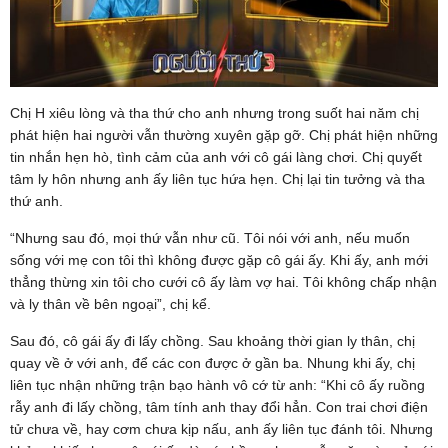
Chị H xiêu lòng và tha thứ cho anh nhưng trong suốt hai năm chị
phát hiện hai người vẫn thường xuyên gặp gỡ. Chị phát hiện những
tin nhắn hẹn hò, tình cảm của anh với cô gái làng chơi. Chị quyết
tâm ly hôn nhưng anh ấy liên tục hứa hẹn. Chị lại tin tưởng và tha
thứ anh.
“Nhưng sau đó, mọi thứ vẫn như cũ. Tôi nói với anh, nếu muốn
sống với mẹ con tôi thì không được gặp cô gái ấy. Khi ấy, anh mới
thẳng thừng xin tôi cho cưới cô ấy làm vợ hai. Tôi không chấp nhận
và ly thân về bên ngoại”, chị kể.
Sau đó, cô gái ấy đi lấy chồng. Sau khoảng thời gian ly thân, chị
quay về ở với anh, để các con được ở gần ba. Nhung khi ấy, chị
liên tục nhận những trận bạo hành vô cớ từ anh: “Khi cô ấy ruồng
rẫy anh đi lấy chồng, tâm tính anh thay đổi hẳn. Con trai chơi điện
tử chưa về, hay cơm chưa kịp nấu, anh ấy liên tục đánh tôi. Nhưng