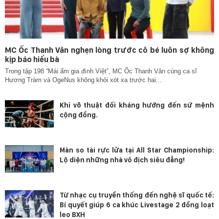
MC Ốc Thanh Vân nghẹn lòng trước cô bé luôn sợ không
kịp báo hiếu bà
Trong tập 198 “Mái ấm gia đình Việt”, MC Ốc Thanh Vân cùng ca sĩ
Hương Tràm và OgeNus không khỏi xót xa trước hai...
Khi võ thuật đối kháng hướng đến sứ mệnh
cộng đồng.
Màn so tài rực lửa tại All Star Championship:
Lộ diện những nhà vô địch siêu đẳng!
Từ nhạc cụ truyền thống đến nghệ sĩ quốc tế:
Bí quyết giúp 6 ca khúc Livestage 2 đồng loạt
leo BXH