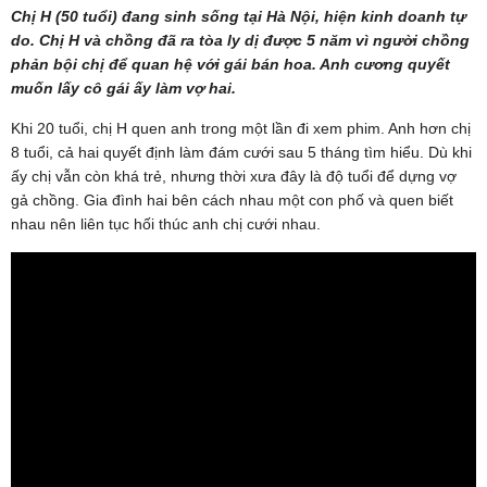
Chị H (50 tuổi) đang sinh sống tại Hà Nội, hiện kinh doanh tự
do. Chị H và chồng đã ra tòa ly dị được 5 năm vì người chồng
phản bội chị để quan hệ với gái bán hoa. Anh cương quyết
muốn lấy cô gái ấy làm vợ hai.
Khi 20 tuổi, chị H quen anh trong một lần đi xem phim. Anh hơn chị
8 tuổi, cả hai quyết định làm đám cưới sau 5 tháng tìm hiểu. Dù khi
ấy chị vẫn còn khá trẻ, nhưng thời xưa đây là độ tuổi để dựng vợ
gả chồng. Gia đình hai bên cách nhau một con phố và quen biết
nhau nên liên tục hối thúc anh chị cưới nhau.