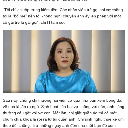
“Tôi chỉ chị tập trung kiếm tiền. Các nhân viên trẻ gọi hai vợ chồng
tôi là “bố mẹ” nên tôi không nghĩ chuyện anh ấy lén phén với một
cô gái trẻ là gái gọi”, chị H tâm sự.
Sau này, chồng chị thường nói viện cớ qua nhà bạn xem bóng đá,
về nhà là lăn ra ngủ. Sinh hoạt của hai vợ chồng vơi dần, anh cũng
thường cáu gắt với vợ con. Một lần, chị giặt quần áo thì có một
chùm chìa khóa lạ rơi ra từ túi quần anh. Chị sinh nghi, thuê xe ôm
theo dõi chồng. Trừ những ngày anh đến nhà một bạn để xem