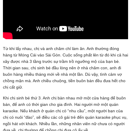
Từ khi lấy nhau, chị và anh chăm chỉ làm ăn. Anh thường đóng
hàng từ Móng Cái vào Sài Gòn. Cuộc sống phất lên từ đó khi cả hai
xây được nhà 3 tầng trước sự trầm trồ ngưỡng mộ của bạn bè.
Thời gian sau, chị sinh bé đầu lòng nên ở nhà chăm con, anh đi
buôn hàng nhiều tháng mới về nhà một lần. Dù vậy, tình cảm vợ
chồng mặn mà. Anh chiều chuộng, tiền buôn bán đều đưa hết cho
chị cất giữ.
Khi chị sinh bé thứ 3. Anh chị bàn nhau mở một cửa hàng để buôn
bán, để anh có thời gian cho gia đình. Hai người mở một quán
karaoke. Nếu khách ở quán chị có “nhu cầu”, một người bạn của
chị có nuôi “đào”, sẽ điều các cô gái trẻ đến quán karaoke phục vụ,
ngồi hát với khách. Nhiều lần, những nhân viên nữ chưa có người
đưa về, chị thường để chồng chị đưa cô ấy về.