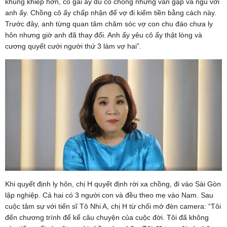
khủng khiếp hơn, cô gái ấy dù có chồng nhưng vẫn gặp và ngủ với
anh ấy. Chồng cô ấy chấp nhận để vợ đi kiếm tiền bằng cách này.
Trước đây, anh từng quan tâm chăm sóc vợ con chu đáo chưa ly
hôn nhưng giờ anh đã thay đổi. Anh ấy yêu cô ấy thật lòng và
cương quyết cưới người thứ 3 làm vợ hai”.
Khi quyết định ly hôn, chị H quyết định rời xa chồng, đi vào Sài Gòn
lập nghiệp. Cả hai có 3 người con và đều theo mẹ vào Nam. Sau
cuộc tâm sự với tiến sĩ Tô Nhi A, chị H từ chối mở đèn camera: “Tôi
đến chương trình để kể câu chuyện của cuộc đời. Tôi đã không