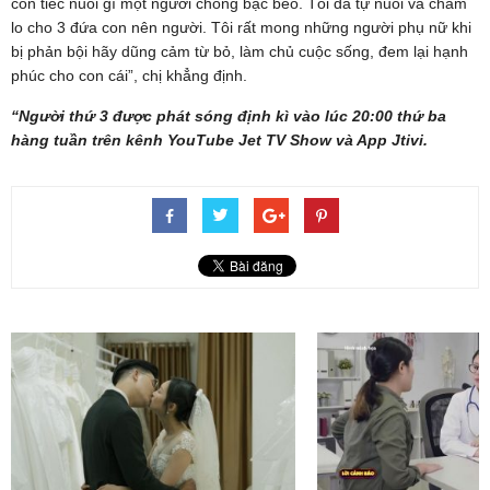
còn tiếc nuối gì một người chồng bạc bẽo. Tôi đã tự nuôi và chăm
lo cho 3 đứa con nên người. Tôi rất mong những người phụ nữ khi
bị phản bội hãy dũng cảm từ bỏ, làm chủ cuộc sống, đem lại hạnh
phúc cho con cái”, chị khẳng định.
“Người thứ 3 được phát sóng định kì vào lúc 20:00 thứ ba
hàng tuần trên kênh YouTube Jet TV Show và App Jtivi.