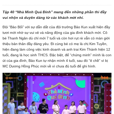
Tập 40 “Nhà Mình Quá Đỉnh” mang đến những phần thi đầy
vui nhộn và duyên dáng từ các khách mời nhí.
Đội “Bảo Bối” với sự dẫn dắt của đội trưởng Bảo Kun xuất hiện đầy
tươi mới nhờ sự vui vẻ và năng động của gia đình khách mời. Cô
bé Thanh Ngân dù chỉ mới 7 tuổi và còn hơi rụt rè vẫn có màn giới
thiệu bản thân đầy đáng yêu. Đi cùng bé có mẹ là chị Kim Tuyền,
hiện đang làm công việc kinh doanh và anh trai Kim Thành hiện 12
tuổi, đang là học sinh THCS. Đặc biệt, để “chứng minh” mình là con
út của gia đình, Bảo Kun tự nhận mình 4 tuổi, sau đó “ê chề” vì bị
MC Dương Hồng Phúc mời về vì chưa đủ tuổi để ghi hình.