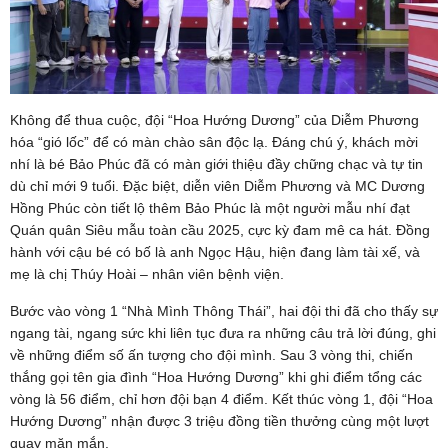
Không để thua cuộc, đội “Hoa Hướng Dương” của Diễm Phương
hóa “gió lốc” để có màn chào sân độc lạ. Đáng chú ý, khách mời
nhí là bé Bảo Phúc đã có màn giới thiệu đầy chững chạc và tự tin
dù chỉ mới 9 tuổi. Đặc biệt, diễn viên Diễm Phương và MC Dương
Hồng Phúc còn tiết lộ thêm Bảo Phúc là một người mẫu nhí đạt
Quán quân Siêu mẫu toàn cầu 2025, cực kỳ đam mê ca hát. Đồng
hành với cậu bé có bố là anh Ngọc Hậu, hiện đang làm tài xế, và
mẹ là chị Thúy Hoài – nhân viên bệnh viện.
Bước vào vòng 1 “Nhà Mình Thông Thái”, hai đội thi đã cho thấy sự
ngang tài, ngang sức khi liên tục đưa ra những câu trả lời đúng, ghi
về những điểm số ấn tượng cho đội mình. Sau 3 vòng thi, chiến
thắng gọi tên gia đình “Hoa Hướng Dương” khi ghi điểm tổng các
vòng là 56 điểm, chỉ hơn đội bạn 4 điểm. Kết thúc vòng 1, đội “Hoa
Hướng Dương” nhận được 3 triệu đồng tiền thưởng cùng một lượt
quay măn mắn.