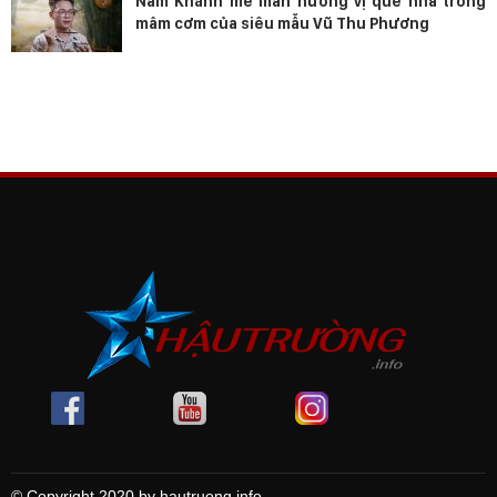
Nam Khánh mê mẩn hương vị quê nhà trong
mâm cơm của siêu mẫu Vũ Thu Phương
© Copyright 2020 by hautruong.info