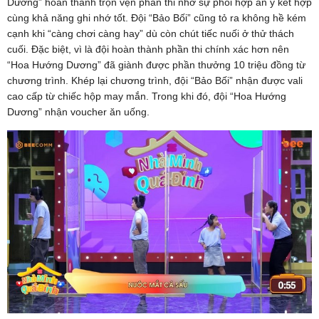
Dương” hoàn thành trọn vẹn phần thi nhờ sự phối hợp ăn ý kết hợp
cùng khả năng ghi nhớ tốt. Đội “Bảo Bối” cũng tỏ ra không hề kém
cạnh khi “càng chơi càng hay” dù còn chút tiếc nuối ở thử thách
cuối. Đặc biệt, vì là đội hoàn thành phần thi chính xác hơn nên
“Hoa Hướng Dương” đã giành được phần thưởng 10 triệu đồng từ
chương trình. Khép lại chương trình, đội “Bảo Bối” nhận được vali
cao cấp từ chiếc hộp may mắn. Trong khi đó, đội “Hoa Hướng
Dương” nhận voucher ăn uống.