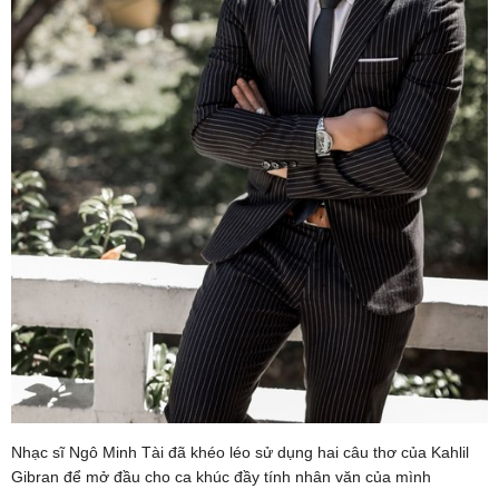
Nhạc sĩ Ngô Minh Tài đã khéo léo sử dụng hai câu thơ của Kahlil
Gibran để mở đầu cho ca khúc đầy tính nhân văn của mình