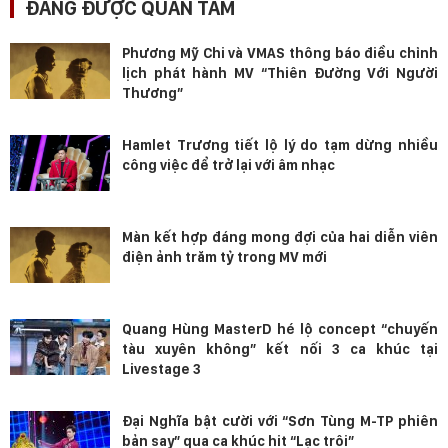
ĐANG ĐƯỢC QUAN TÂM
Phương Mỹ Chi và VMAS thông báo điều chỉnh
lịch phát hành MV “Thiên Đường Với Người
Thương”
Hamlet Trương tiết lộ lý do tạm dừng nhiều
công việc để trở lại với âm nhạc
Màn kết hợp đáng mong đợi của hai diễn viên
điện ảnh trăm tỷ trong MV mới
Quang Hùng MasterD hé lộ concept “chuyến
tàu xuyên không” kết nối 3 ca khúc tại
Livestage 3
Đại Nghĩa bật cười với “Sơn Tùng M-TP phiên
bản say” qua ca khúc hit “Lạc trôi”