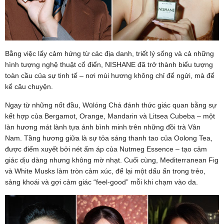
Bằng việc lấy cảm hứng từ các địa danh, triết lý sống và cả những
hình tượng nghệ thuật cổ điển, NISHANE đã trở thành biểu tượng
toàn cầu của sự tinh tế – nơi mùi hương không chỉ để ngửi, mà để
kể câu chuyện.
Ngay từ những nốt đầu, Wūlóng Chá đánh thức giác quan bằng sự
kết hợp của Bergamot, Orange, Mandarin và Litsea Cubeba – một
làn hương mát lành tựa ánh bình minh trên những đồi trà Vân
Nam. Tầng hương giữa là sự tỏa sáng thanh tao của Oolong Tea,
được điểm xuyết bởi nét ấm áp của Nutmeg Essence – tạo cảm
giác dịu dàng nhưng không mờ nhạt. Cuối cùng, Mediterranean Fig
và White Musks làm tròn cảm xúc, để lại một dấu ấn trong trẻo,
sảng khoái và gợi cảm giác “feel-good” mỗi khi chạm vào da.