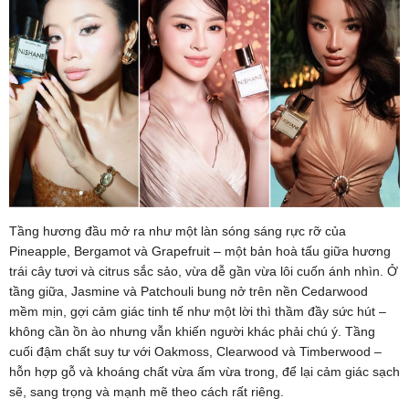
Tầng hương đầu mở ra như một làn sóng sáng rực rỡ của
Pineapple, Bergamot và Grapefruit – một bản hoà tấu giữa hương
trái cây tươi và citrus sắc sảo, vừa dễ gần vừa lôi cuốn ánh nhìn. Ở
tầng giữa, Jasmine và Patchouli bung nở trên nền Cedarwood
mềm mịn, gợi cảm giác tinh tế như một lời thì thầm đầy sức hút –
không cần ồn ào nhưng vẫn khiến người khác phải chú ý. Tầng
cuối đậm chất suy tư với Oakmoss, Clearwood và Timberwood –
hỗn hợp gỗ và khoáng chất vừa ấm vừa trong, để lại cảm giác sạch
sẽ, sang trọng và mạnh mẽ theo cách rất riêng.