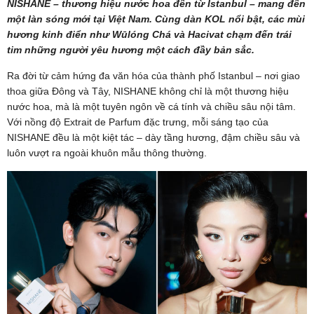
NISHANE – thương hiệu nước hoa đến từ Istanbul – mang đến
một làn sóng mới tại Việt Nam. Cùng dàn KOL nổi bật, các mùi
hương kinh điển như Wūlóng Chá và Hacivat chạm đến trái
tim những người yêu hương một cách đầy bản sắc.
Ra đời từ cảm hứng đa văn hóa của thành phố Istanbul – nơi giao
thoa giữa Đông và Tây, NISHANE không chỉ là một thương hiệu
nước hoa, mà là một tuyên ngôn về cá tính và chiều sâu nội tâm.
Với nồng độ Extrait de Parfum đặc trưng, mỗi sáng tạo của
NISHANE đều là một kiệt tác – dày tầng hương, đậm chiều sâu và
luôn vượt ra ngoài khuôn mẫu thông thường.