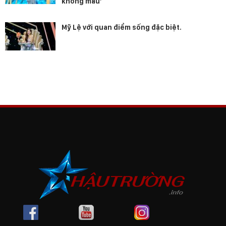
không màu’
Mỹ Lệ với quan điểm sống đặc biệt.