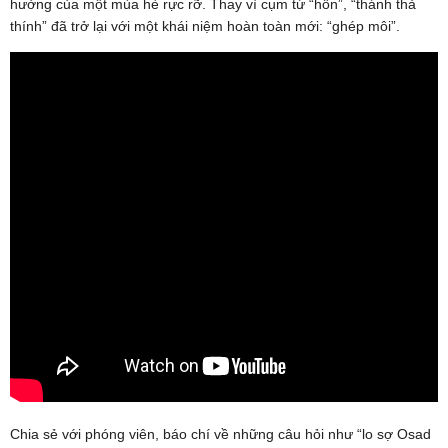
hưởng của một mùa hè rực rỡ. Thay vì cụm từ “hôn”, “thánh thả
thính” đã trở lại với một khái niệm hoàn toàn mới: “ghép môi”.
Chia sẻ với phóng viên, báo chí về những câu hỏi như “lo sợ Osad