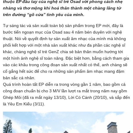
thuộc EP đầu tay của nghệ sĩ trẻ Osad với phong cách nhẹ
nhàng và thơ mộng khi hoá thân thành một chàng lãng tử
trên đường “gõ cửa” tình yêu của mình.
Tự sáng tác và sản xuất toàn bộ sản phẩm trong EP mới, đây là
bước tiến ngoạn mục của Osad sau 4 năm bén duyên với nghệ
thuật. Nói về quyết định tự sản xuất âm nhạc của mình mà không
phối kết hợp với một nhà sản xuất khác như đa phần các nghệ sĩ
khác, chàng nghệ sĩ trẻ GenZ chia sẻ bản thân muốn hướng tới
một hình ảnh nghệ sĩ toàn năng. Đặc biệt hơn, bằng cách tham gia
vào các khâu trong công đoạn sản xuất nhất có thể, anh chàng sẽ
cố gắng hết sức để cho ra những sản phẩm âm nhạc mang đậm
bản sắc cá nhân.
Quá trình hoàn tất EP diễn ra trong vòng gần 1 năm, bao gồm cả
công đoạn chuẩn bị cho 3 M/V lần lượt ra mắt trong năm nay gồm
Ghép Môi (đã ra mắt ngày 13/10), Lời Có Cánh (20/10), và sắp đến
là Yêu Em Kiểu (3/11).