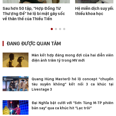
Sau hơn 50 tập, “Hợp Đồng Từ
Hệ miễn dịch suy yếu 
Thượng Đế” hé lộ bí mật gây sốc
thiếu khoa học
về thân thế của Thiều Tiến
ĐANG ĐƯỢC QUAN TÂM
Màn kết hợp đáng mong đợi của hai diễn viên
điện ảnh trăm tỷ trong MV mới
Quang Hùng MasterD hé lộ concept “chuyến
tàu xuyên không” kết nối 3 ca khúc tại
Livestage 3
Đại Nghĩa bật cười với “Sơn Tùng M-TP phiên
bản say” qua ca khúc hit “Lạc trôi”