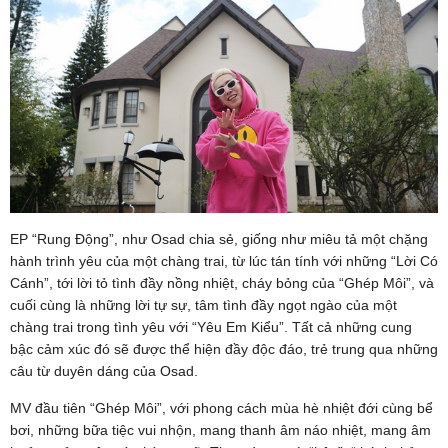
EP “Rung Động”, như Osad chia sẻ, giống như miêu tả một chặng
hành trình yêu của một chàng trai, từ lúc tán tính với những “Lời Có
Cánh”, tới lời tỏ tình đầy nồng nhiệt, cháy bỏng của “Ghép Môi”, và
cuối cùng là những lời tự sự, tâm tình đầy ngọt ngào của một
chàng trai trong tình yêu với “Yêu Em Kiểu”. Tất cả những cung
bậc cảm xúc đó sẽ được thể hiện đầy độc đáo, trẻ trung qua những
câu từ duyên dáng của Osad.
MV đầu tiên “Ghép Môi”, với phong cách mùa hè nhiệt đới cùng bể
bơi, những bữa tiệc vui nhộn, mang thanh âm náo nhiệt, mang âm