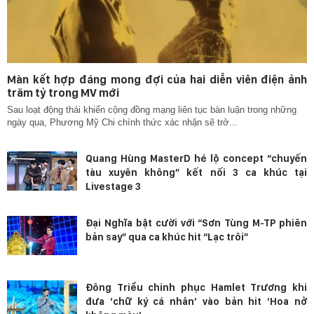
Màn kết hợp đáng mong đợi của hai diễn viên điện ảnh
trăm tỷ trong MV mới
Sau loạt động thái khiến cộng đồng mạng liên tục bàn luận trong những
ngày qua, Phương Mỹ Chi chính thức xác nhận sẽ trở...
Quang Hùng MasterD hé lộ concept “chuyến
tàu xuyên không” kết nối 3 ca khúc tại
Livestage 3
Đại Nghĩa bật cười với “Sơn Tùng M-TP phiên
bản say” qua ca khúc hit “Lạc trôi”
Đông Triều chinh phục Hamlet Trương khi
đưa ‘chữ ký cá nhân’ vào bản hit ‘Hoa nở