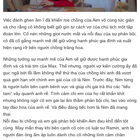
Việc đánh ghen ầm ĩ đã khiến mẹ chồng của Aim vô cùng tức giận
và cho rằng cô không biết giữ gìn tư cách vợ của chủ tịch một tập
đoàn lớn. Cố nén những giọt nước mắt và nỗi đau của sự phản bội,
cô đã cố gắng mạnh mẽ để giữ vững hạnh phúc gia đình và xuất
hiện rạng rỡ bên người chồng trăng hoa.
Những tưởng sự mạnh mẽ của Aim sẽ giữ được hạnh phúc gia
đình và cả trái tim của Max. Thế nhưng, người vợ kiên cường ấy đã
gục ngã bởi lỗi lầm không thể thứ tha của chồng khi anh đã vượt
quá giới hạn với chính em gái của cô là Nim. Trước đây, Nim từng
là người luôn bên cạnh bênh vực và giúp chị gái trả thù các “tiểu
tam” vây quanh anh rể. Tình cảm chị em của họ rất khắn khít
nhưng không ngờ cô em gái lại âm thầm phản bội chị, lao vào vòng
tay đào hoa của anh rể. Và điều đáng tiếc hơn là Nim đã mang
thai.
Nỗi đau bị chồng và em gái phản bội khiến Aim đau khổ đến tột
cùng. May mắn thay khi bên cạnh cô còn có luật sư Ramin, anh là
người đàn ông ấm áp luôn dành cho cô những tình cảm chân