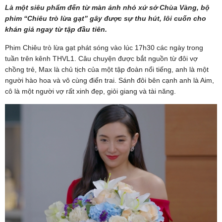
Là một siêu phẩm đến từ màn ảnh nhỏ xứ sở Chùa Vàng, bộ
phim “Chiêu trò lừa gạt” gây được sự thu hút, lôi cuốn cho
khán giả ngay từ tập đầu tiên.
Phim Chiêu trò lừa gạt phát sóng vào lúc 17h30 các ngày trong
tuần trên kênh THVL1. Câu chuyện được bắt nguồn từ đôi vợ
chồng trẻ, Max là chủ tịch của một tập đoàn nổi tiếng, anh là một
người hào hoa và vô cùng điển trai. Sánh đôi bên cạnh anh là Aim,
cô là một người vợ rất xinh đẹp, giỏi giang và tài năng.