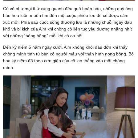
Có vẻ như mọi thứ xung quanh đều quá hoàn hảo, những quý ông
hào hoa luôn muốn tìm đến một cuộc phiêu lưu để có được cảm
xúc mới. Phía sau cuộc sống thượng lưu là những chuỗi ngày đau
khổ và bi kịch của Aim khi chồng cô liên tục yêu đương nhăng nhít
với những “bóng hồng” mỗi khi có cơ hội.
Đến kỷ niệm 5 năm ngày cưới, Aim không khỏi đau đớn khi thấy
chồng mình tình tứ bên cô người mẫu với thân hình nóng bỏng. Bó
hoa kỷ niệm đã theo cơn giận của cô lao thẳng vào mặt chồng
mình.