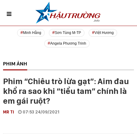
Minh Hằng
Sơn Tùng M-TP
Việt Hương
Angela Phương Trinh
PHIM ẢNH
Phim “Chiêu trò lừa gạt”: Aim đau
khổ ra sao khi “tiểu tam” chính là
em gái ruột?
MR TI
07:53 24/09/2021