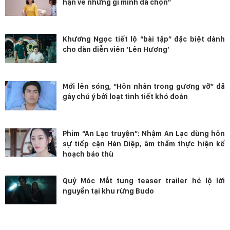
hận về những gì mình đã chọn”
Khương Ngọc tiết lộ “bài tập” đặc biệt dành
cho dàn diễn viên ‘Lên Hương’
Mới lên sóng, “Hôn nhân trong gương vỡ” đã
gây chú ý bởi loạt tình tiết khó đoán
Phim “An Lạc truyện”: Nhậm An Lạc dùng hôn
sự tiếp cận Hàn Diệp, âm thầm thực hiện kế
hoạch báo thù
Quỷ Móc Mắt tung teaser trailer hé lộ lời
nguyền tại khu rừng Budo