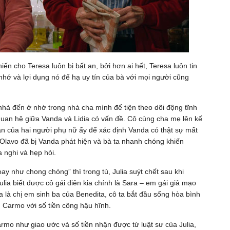
ến cho Teresa luôn bị bất an, bởi hơn ai hết, Teresa luôn tin
 nhớ và lợi dụng nó để hạ uy tín của bà với mọi người cũng
 nhà đến ở nhờ trong nhà cha mình để tiện theo dõi động tĩnh
uan hệ giữa Vanda và Lidia có vấn đề. Cô cùng cha mẹ lên kế
n của hai người phụ nữ ấy để xác định Vanda có thật sự mất
 Olavo đã bị Vanda phát hiện và bà ta nhanh chóng khiến
 nghi và hẹp hòi.
y như chong chóng” thì trong tù, Julia suýt chết sau khi
ia biết được cô gái điên kia chính là Sara – em gái giả mạo
ia là chị em sinh ba của Benedita, cô ta bắt đầu sống hòa bình
hù Carmo với số tiền công hậu hĩnh.
Carmo như giao ước và số tiền nhận được từ luật sư của Julia,