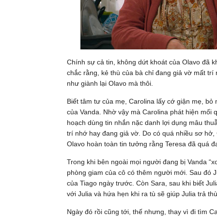
Chính sự cả tin, không dứt khoát của Olavo đã khi
chắc rằng, kẻ thù của bà chỉ đang giả vờ mất trí
như giành lại Olavo mà thôi.
Biết tâm tư của mẹ, Carolina lấy cớ giận mẹ, bỏ
của Vanda. Nhờ vậy mà Carolina phát hiện mối q
hoạch dùng tin nhắn nặc danh lợi dụng mâu thuẫ
trí nhớ hay đang giả vờ. Do có quá nhiều sơ hở,
Olavo hoàn toàn tin tưởng rằng Teresa đã quá đa
Trong khi bên ngoài mọi người đang bị Vanda “xoa
phòng giam của cô có thêm người mới. Sau đó Jul
của Tiago ngày trước. Còn Sara, sau khi biết Jul
với Julia và hứa hẹn khi ra tù sẽ giúp Julia trả t
Ngày đó rồi cũng tới, thế nhưng, thay vì đi tìm 