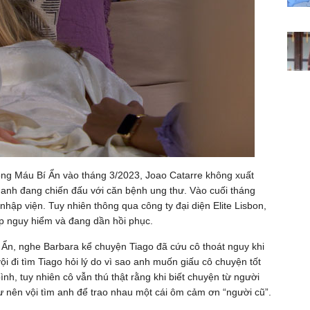
Dòng Máu Bí Ẩn vào tháng 3/2023, Joao Catarre không xuất
 anh đang chiến đấu với căn bệnh ung thư. Vào cuối tháng
hập viện. Tuy nhiên thông qua công ty đại diện Elite Lisbon,
p nguy hiểm và đang dần hồi phục.
Ẩn, nghe Barbara kể chuyện Tiago đã cứu cô thoát nguy khi
vội đi tìm Tiago hỏi lý do vì sao anh muốn giấu cô chuyện tốt
ình, tuy nhiên cô vẫn thú thật rằng khi biết chuyện từ người
ư nên vội tìm anh để trao nhau một cái ôm cảm ơn “người cũ”.