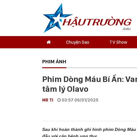
Chuyện Sao
TV Show
PHIM ẢNH
Phim Dòng Máu Bí Ẩn: Van
tâm lý Olavo
MR TI
03:57 06/01/2025
Sau khi hoàn thành ghi hình phim Dòng Máu B
đấu với căn bệnh ung thư.