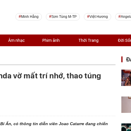
Minh Hằng
Sơn Tùng M-TP
Việt Hương
Angel
Âm nhạc
Phim ảnh
Thời Trang
Đời Số
Đ
da vờ mất trí nhớ, thao túng
í Ẩn, có thông tin diễn viên Joao Catarre đang chiến