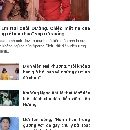
 Em Nơi Cuối Đường: Chiếc mặt nạ của
ng rể hoàn hảo” sắp rơi xuống
sau hình ảnh Devika mạnh mẽ trên màn ảnh là sự
c không ngừng của Aparna Dixit. Nữ diễn viên từng
ệnh...
Diễn viên Mai Phượng: “Tôi không
bao giờ hối hận về những gì mình
đã chọn”
Khương Ngọc tiết lộ “bài tập” đặc
biệt dành cho dàn diễn viên ‘Lên
Hương’
Mới lên sóng, “Hôn nhân trong
gương vỡ” đã gây chú ý bởi loạt