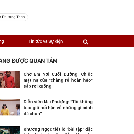
a Phương Trinh
ng
Tin tức và Sự Kiện
ANG ĐƯỢC QUAN TÂM
Chờ Em Nơi Cuối Đường: Chiếc
mặt nạ của “chàng rể hoàn hảo”
sắp rơi xuống
Diễn viên Mai Phượng: “Tôi không
bao giờ hối hận về những gì mình
đã chọn”
Khương Ngọc tiết lộ “bài tập” đặc