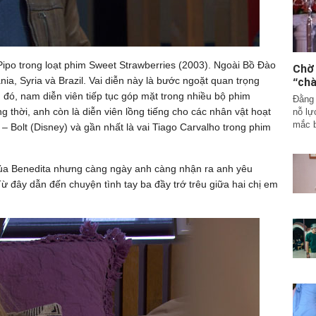
 Pipo trong loạt phim Sweet Strawberries (2003). Ngoài Bồ Đào
Chờ
a, Syria và Brazil. Vai diễn này là bước ngoặt quan trọng
“chà
 đó, nam diễn viên tiếp tục góp mặt trong nhiều bộ phim
Đằng 
 thời, anh còn là diễn viên lồng tiếng cho các nhân vật hoạt
nỗ lự
mắc b
 Bolt (Disney) và gần nhất là vai Tiago Carvalho trong phim
 của Benedita nhưng càng ngày anh càng nhận ra anh yêu
Từ đây dẫn đến chuyện tình tay ba đầy trớ trêu giữa hai chị em