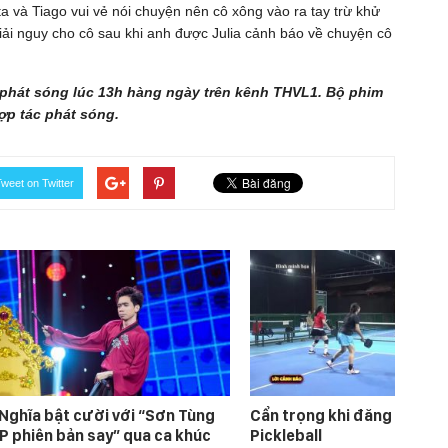
ita và Tiago vui vẻ nói chuyện nên cô xông vào ra tay trừ khử
giải nguy cho cô sau khi anh được Julia cảnh báo về chuyện cô
phát sóng lúc 13h hàng ngày trên kênh THVL1. Bộ phim
ợp tác phát sóng.
weet on Twitter
 Nghĩa bật cười với “Sơn Tùng
Cẩn trọng khi đăng ký học
P phiên bản say” qua ca khúc
Pickleball