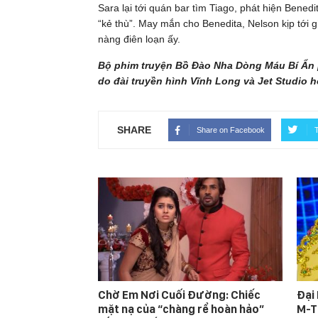
Sara lại tới quán bar tìm Tiago, phát hiện Bened
“kẻ thù”. May mắn cho Benedita, Nelson kịp tới 
nàng điên loạn ấy.
Bộ phim truyện Bồ Đào Nha Dòng Máu Bí Ẩn 
do đài truyền hình Vĩnh Long và Jet Studio h
SHARE
Share on Facebook
T
Chờ Em Nơi Cuối Đường: Chiếc
Đại
mặt nạ của “chàng rể hoàn hảo”
M-T