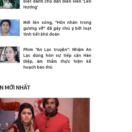
biệt dành cho dàn diễn viên ‘Lên
Hương’
Mới lên sóng, “Hôn nhân trong
gương vỡ” đã gây chú ý bởi loạt
tình tiết khó đoán
Phim “An Lạc truyện”: Nhậm An
Lạc dùng hôn sự tiếp cận Hàn
Diệp, âm thầm thực hiện kế
hoạch báo thù
IN MỚI NHẤT