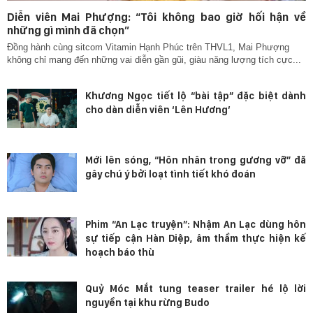
Diễn viên Mai Phượng: “Tôi không bao giờ hối hận về
những gì mình đã chọn”
Đồng hành cùng sitcom Vitamin Hạnh Phúc trên THVL1, Mai Phượng
không chỉ mang đến những vai diễn gần gũi, giàu năng lượng tích cực...
Khương Ngọc tiết lộ “bài tập” đặc biệt dành
cho dàn diễn viên ‘Lên Hương’
Mới lên sóng, “Hôn nhân trong gương vỡ” đã
gây chú ý bởi loạt tình tiết khó đoán
Phim “An Lạc truyện”: Nhậm An Lạc dùng hôn
sự tiếp cận Hàn Diệp, âm thầm thực hiện kế
hoạch báo thù
Quỷ Móc Mắt tung teaser trailer hé lộ lời
nguyền tại khu rừng Budo