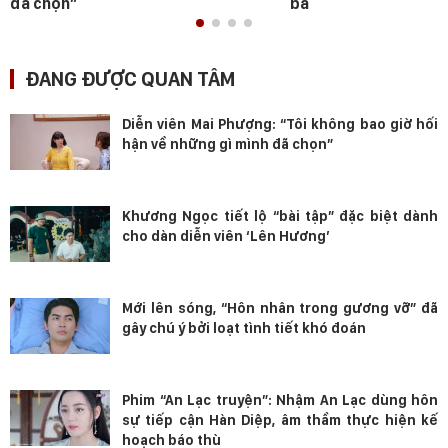
đã chọn”
bà
ĐANG ĐƯỢC QUAN TÂM
Diễn viên Mai Phượng: “Tôi không bao giờ hối
hận về những gì mình đã chọn”
Khương Ngọc tiết lộ “bài tập” đặc biệt dành
cho dàn diễn viên ‘Lên Hương’
Mới lên sóng, “Hôn nhân trong gương vỡ” đã
gây chú ý bởi loạt tình tiết khó đoán
Phim “An Lạc truyện”: Nhậm An Lạc dùng hôn
sự tiếp cận Hàn Diệp, âm thầm thực hiện kế
hoạch báo thù