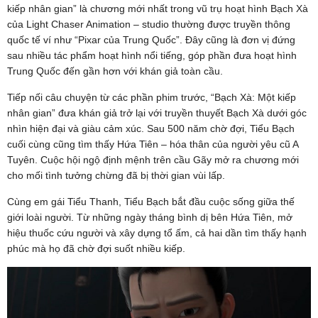
kiếp nhân gian” là chương mới nhất trong vũ trụ hoạt hình Bạch Xà
của Light Chaser Animation – studio thường được truyền thông
quốc tế ví như “Pixar của Trung Quốc”. Đây cũng là đơn vị đứng
sau nhiều tác phẩm hoạt hình nổi tiếng, góp phần đưa hoạt hình
Trung Quốc đến gần hơn với khán giả toàn cầu.
Tiếp nối câu chuyện từ các phần phim trước, “Bạch Xà: Một kiếp
nhân gian” đưa khán giả trở lại với truyền thuyết Bạch Xà dưới góc
nhìn hiện đại và giàu cảm xúc. Sau 500 năm chờ đợi, Tiểu Bạch
cuối cùng cũng tìm thấy Hứa Tiên – hóa thân của người yêu cũ A
Tuyên. Cuộc hội ngộ định mệnh trên cầu Gãy mở ra chương mới
cho mối tình tưởng chừng đã bị thời gian vùi lấp.
Cùng em gái Tiểu Thanh, Tiểu Bạch bắt đầu cuộc sống giữa thế
giới loài người. Từ những ngày tháng bình dị bên Hứa Tiên, mở
hiệu thuốc cứu người và xây dựng tổ ấm, cả hai dần tìm thấy hạnh
phúc mà họ đã chờ đợi suốt nhiều kiếp.