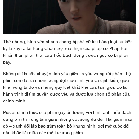
Thế nhưng, bình yên nhanh chóng bị phá vỡ khi hàng loạt sự kiện
kỳ lạ xảy ra tại Hàng Châu. Sự xuất hiện của pháp sư Pháp Hải
khiến thân phận thật của Tiểu Bạch đứng trước nguy cơ bị phơi
bày.
Không chỉ là câu chuyện tình yêu giữa xà yêu và người phàm, bộ
phim còn đặt ra những xung đột giữa tình yêu và định kiến, giữa
khát vọng tự do và những quy luật khắt khe của tam giới. Đó là
hành trình đi tìm quyền được yêu và được lựa chọn số phận của
chính mình.
Poster chính thức của phim gây ấn tượng với hình ảnh Tiểu Bạch
đứng ở vị trí trung tâm giữa những đợt sóng dữ dội. Hai gam màu
đỏ – xanh đối lập bao trùm toàn bộ khung hình, gợi mở cuộc đối
đầu khốc liệt giữa các thế lực trong phim.