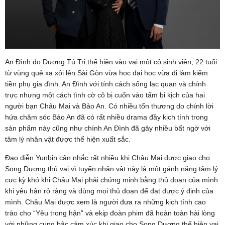
An Đình do Dương Tú Tri thể hiện vào vai một cô sinh viên, 22 tuổi
từ vùng quê xa xôi lên Sài Gòn vừa học đại học vừa đi làm kiếm
tiền phụ gia đình. An Đình với tính cách sống lạc quan và chính
trực nhưng một cách tình cờ cô bị cuốn vào tấm bi kịch của hai
người bạn Châu Mai và Bảo An. Có nhiều tổn thương do chính lời
hứa chăm sóc Bảo An đã có rất nhiều drama đầy kịch tính trong
sản phẩm này cũng như chính An Đình đã gây nhiều bất ngờ với
tâm lý nhân vật được thể hiện xuất sắc.
Đạo diễn Yunbin cân nhắc rất nhiều khi Châu Mai được giao cho
Song Dương thủ vai vì tuyến nhân vật này là một gánh nặng tâm lý
cực kỳ khó khi Châu Mai phải chứng minh bằng thủ đoạn của mình
khi yêu hận rỏ ràng và dùng mọi thủ đoạn để đạt được ý định của
mình. Châu Mai được xem là người đưa ra những kịch tính cao
trào cho “Yêu trong hận” và ekip đoàn phim đã hoàn toàn hài lòng
với những cung bậc cảm xúc khi giao cho Song Dương thể hiện vai