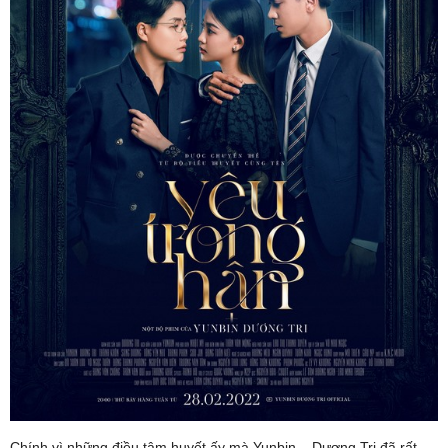
Chính vì những điều tâm huyết ấy mà Yunbin – Dương Tri đã rất