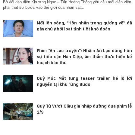
Bộ đôi đạo diễn Khương Ngọc – Tấn Hoàng Thông yêu cầu mỗi diễn viên
phải thật sự bước vào thế giới của nhân vật...
Mới lên sóng, “Hôn nhân trong gương vỡ” đã
gây chú ý bởi loạt tình tiết khó đoán
Phim “An Lạc truyện”: Nhậm An Lạc dùng hôn
sự tiếp cận Hàn Diệp, âm thầm thực hiện kế
hoạch báo thù
Quỷ Móc Mắt tung teaser trailer hé lộ lời
nguyền tại khu rừng Budo
Quý Tử Vượt Giàu gia nhập đường đua phim lễ
2/9