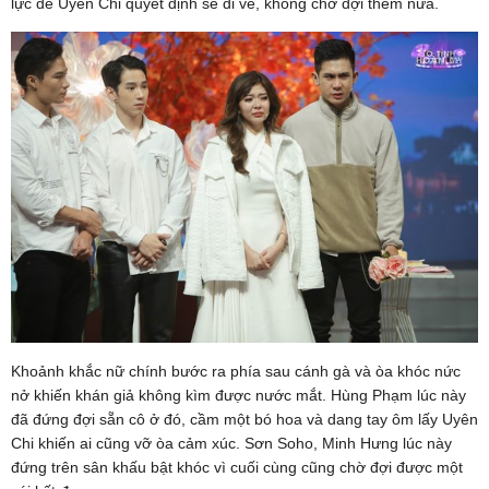
lực để Uyên Chi quyết định sẽ đi về, không chờ đợi thêm nữa.
Khoảnh khắc nữ chính bước ra phía sau cánh gà và òa khóc nức
nở khiến khán giả không kìm được nước mắt. Hùng Phạm lúc này
đã đứng đợi sẵn cô ở đó, cầm một bó hoa và dang tay ôm lấy Uyên
Chi khiến ai cũng vỡ òa cảm xúc. Sơn Soho, Minh Hưng lúc này
đứng trên sân khấu bật khóc vì cuối cùng cũng chờ đợi được một