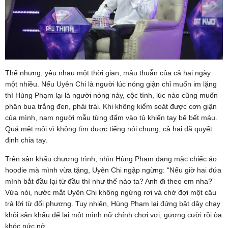
Thế nhưng, yêu nhau một thời gian, mâu thuẫn của cả hai ngày
một nhiều. Nếu Uyên Chi là người lúc nóng giận chỉ muốn im lặng
thì Hùng Phạm lại là người nóng nảy, cộc tính, lúc nào cũng muốn
phân bua trắng đen, phải trái. Khi không kiểm soát được cơn giận
của mình, nam người mẫu từng đấm vào tủ khiến tay bê bết máu.
Quá mệt mỏi vì không tìm được tiếng nói chung, cả hai đã quyết
định chia tay.
Trên sân khấu chương trình, nhìn Hùng Phạm đang mặc chiếc áo
hoodie mà mình vừa tặng, Uyên Chi ngập ngừng: “Nếu giờ hai đứa
mình bắt đầu lại từ đầu thì như thế nào ta? Anh đi theo em nha?”
Vừa nói, nước mắt Uyên Chi không ngừng rơi và chờ đợi một câu
trả lời từ đối phương. Tuy nhiên, Hùng Phạm lại đứng bật dây chạy
khỏi sân khấu để lại một mình nữ chính chơi vơi, gượng cười rồi òa
khóc nức nở.