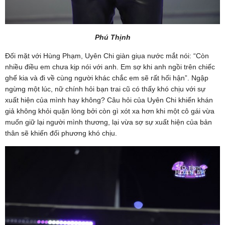
Phú Thịnh
Đối mặt với Hùng Phạm, Uyên Chi giàn giụa nước mắt nói: “Còn
nhiều điều em chưa kịp nói với anh. Em sợ khi anh ngồi trên chiếc
ghế kia và đi về cùng người khác chắc em sẽ rất hối hận”. Ngập
ngừng một lúc, nữ chính hỏi bạn trai cũ có thấy khó chịu với sự
xuất hiện của mình hay không? Câu hỏi của Uyên Chi khiến khán
giả không khỏi quặn lòng bởi còn gì xót xa hơn khi một cô gái vừa
muốn giữ lại người mình thương, lại vừa sợ sự xuất hiện của bản
thân sẽ khiến đối phương khó chịu.