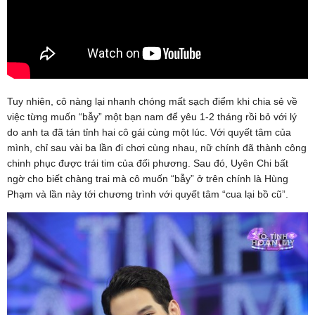
Tuy nhiên, cô nàng lại nhanh chóng mất sạch điểm khi chia sẻ về
việc từng muốn “bẫy” một bạn nam để yêu 1-2 tháng rồi bỏ với lý
do anh ta đã tán tỉnh hai cô gái cùng một lúc. Với quyết tâm của
mình, chỉ sau vài ba lần đi chơi cùng nhau, nữ chính đã thành công
chinh phục được trái tim của đối phương. Sau đó, Uyên Chi bất
ngờ cho biết chàng trai mà cô muốn “bẫy” ở trên chính là Hùng
Phạm và lần này tới chương trình với quyết tâm “cua lại bồ cũ”.