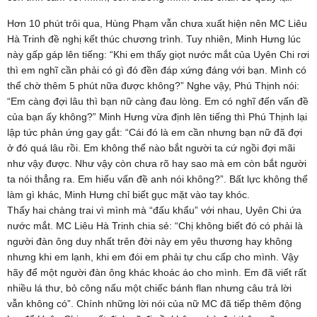
Hơn 10 phút trôi qua, Hùng Phạm vẫn chưa xuất hiện nên MC Liêu
Hà Trinh đề nghị kết thúc chương trình. Tuy nhiên, Minh Hưng lúc
này gấp gáp lên tiếng: “Khi em thấy giọt nước mắt của Uyên Chi rơi
thì em nghĩ cần phải có gì đó đền đáp xứng đáng với bạn. Mình có
thể chờ thêm 5 phút nữa được không?” Nghe vậy, Phú Thịnh nói:
“Em càng đợi lâu thì bạn nữ càng đau lòng. Em có nghĩ đến vấn đề
của bạn ấy không?” Minh Hưng vừa định lên tiếng thì Phú Thịnh lại
lập tức phản ứng gay gắt: “Cái đó là em cần nhưng bạn nữ đã đợi
ở đó quá lâu rồi. Em không thể nào bắt người ta cứ ngồi đợi mãi
như vậy được. Như vậy còn chưa rõ hay sao mà em còn bắt người
ta nói thẳng ra. Em hiểu vấn đề anh nói không?”. Bất lực không thể
làm gì khác, Minh Hưng chỉ biết gục mặt vào tay khóc.
Thấy hai chàng trai vì mình mà “đấu khẩu” với nhau, Uyên Chi ứa
nước mắt. MC Liêu Hà Trinh chia sẻ: “Chị không biết đó có phải là
người đàn ông duy nhất trên đời này em yêu thương hay không
nhưng khi em lạnh, khi em đói em phải tự chu cấp cho mình. Vậy
hãy để một người đàn ông khác khoác áo cho mình. Em đã viết rất
nhiều lá thư, bỏ công nấu một chiếc bánh flan nhưng câu trả lời
vẫn không có”. Chính những lời nói của nữ MC đã tiếp thêm động