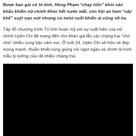
Được bạn gái cũ tỏ tình, Hùng Phạm “chạy trốn” khỏi sân
khấu khiến nữ chính khóc hết nước mắt, còn hội an hem “cây
khế” suýt nạn nứt nhưng cú twist cuối khiến ai cũng vỡ òa.
Tập 45 chương trình Tỏ tình hoàn mỹ với sự xuất hiện của nữ
chính Uyên Chi đã mang đến cho khán giả lẫn các chàng trai “chủ
nhà” nhiều cung bậc cảm xúc. Ở tuổi 24, Uyên Chi sở hữu vẻ đẹp
mong manh, thuần khiết cùng giọng nói ngọt ngào và chính là hình
mẫu lý tưởng của rất nhiều chàng trai.