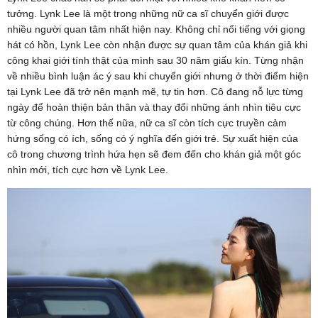
tưởng. Lynk Lee là một trong những nữ ca sĩ chuyển giới được
nhiều người quan tâm nhất hiện nay. Không chỉ nổi tiếng với giọng
hát có hồn, Lynk Lee còn nhận được sự quan tâm của khán giả khi
công khai giới tính thật của mình sau 30 năm giấu kín. Từng nhận
về nhiều bình luận ác ý sau khi chuyển giới nhưng ở thời điểm hiện
tại Lynk Lee đã trở nên mạnh mẽ, tự tin hơn. Cô đang nỗ lực từng
ngày để hoàn thiện bản thân và thay đổi những ánh nhìn tiêu cực
từ công chúng. Hơn thế nữa, nữ ca sĩ còn tích cực truyền cảm
hứng sống có ích, sống có ý nghĩa đến giới trẻ. Sự xuất hiện của
cô trong chương trình hứa hẹn sẽ đem đến cho khán giả một góc
nhìn mới, tích cực hơn về Lynk Lee.