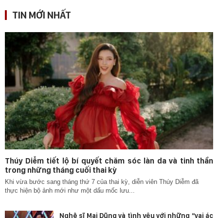
TIN MỚI NHẤT
Thúy Diễm tiết lộ bí quyết chăm sóc làn da và tinh thần
trong những tháng cuối thai kỳ
Khi vừa bước sang tháng thứ 7 của thai kỳ, diễn viên Thúy Diễm đã
thực hiện bộ ảnh mới như một dấu mốc lưu...
Nghệ sĩ Mai Dũng và tình yêu với những “vai ác