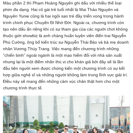
Màu phần 2 thì Phạm Hoàng Nguyên ghi dấu với nhiều thể loại
phim đa dạng. Hai cô gái trẻ tuổi nhất là Mai Thảo Nguyên và
Nguyên Yunie cũng là hai ngôi sao trẻ đầy triển vọng trong hành
trình chinh phục Chuyến Đi Nhớ Đời. Ngoài ra, chương trình còn
tạo nên dấu ấn riêng khi có sự tham gia của các người chơi không
thuộc giới showbiz là anh chàng huấn luyện viên điển trai Nguyễn
Phú Cường, ông bố kiến trúc sư Nguyễn Thái Bảo và bà mẹ doanh
nhân Vương Thùy Trang. Việc mang đến chương trình những
“chiến binh” ngoài ngành là một mạo hiểm đối với nhà sản xuất
nhưng lại là một điểm nhấn thú vị cho khán giả bởi đây sẽ là lần
đầu tiên người xem được chứng kiến một chương trình có sự kết
hợp giữa nghệ sĩ và những người không làm trong lĩnh vực giải trí.
Điều này sẽ mang đến những cảm xúc chân thật hơn cho một
chương trình thực tế.