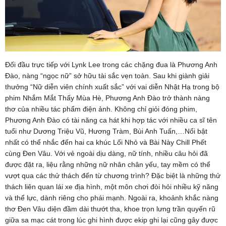
Đối đầu trực tiếp với Lynk Lee trong các chặng đua là Phương Anh
Đào, nàng “ngọc nữ” sở hữu tài sắc vẹn toàn. Sau khi giành giải
thưởng “Nữ diễn viên chính xuất sắc” với vai diễn Nhật Hạ trong bộ
phim Nhắm Mắt Thấy Mùa Hè, Phương Anh Đào trở thành nàng
thơ của nhiều tác phẩm điện ảnh. Không chỉ giỏi đóng phim,
Phương Anh Đào có tài năng ca hát khi hợp tác với nhiều ca sĩ tên
tuổi như Dương Triệu Vũ, Hương Tràm, Bùi Anh Tuấn,…Nổi bật
nhất có thể nhắc đến hai ca khúc Lối Nhỏ và Bài Này Chill Phết
cùng Đen Vâu. Với vẻ ngoài dịu dàng, nữ tính, nhiều câu hỏi đã
được đặt ra, liệu rằng những nữ nhân chân yếu, tay mềm có thể
vượt qua các thử thách đến từ chương trình? Đặc biệt là những thử
thách liên quan lái xe địa hình, một môn chơi đòi hỏi nhiều kỹ năng
và thể lực, dành riêng cho phái mạnh. Ngoài ra, khoảnh khắc nàng
thơ Đen Vâu diện đầm dài thướt tha, khoe trọn lưng trần quyến rũ
giữa sa mạc cát trong lúc ghi hình được ekip ghi lại cũng gây được