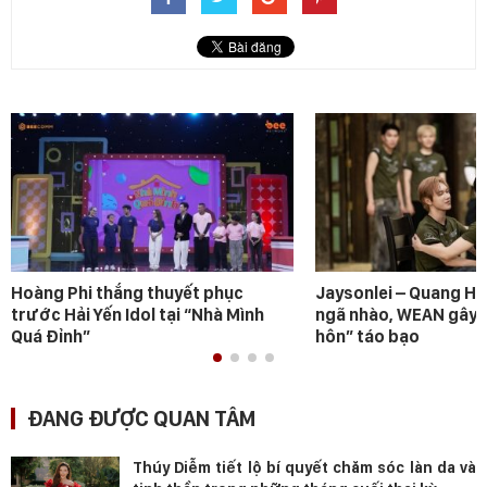
Hoàng Phi thắng thuyết phục
Jaysonlei – Quang H
trước Hải Yến Idol tại “Nhà Mình
ngã nhào, WEAN gây s
Quá Đỉnh”
hôn” táo bạo
ĐANG ĐƯỢC QUAN TÂM
Thúy Diễm tiết lộ bí quyết chăm sóc làn da và