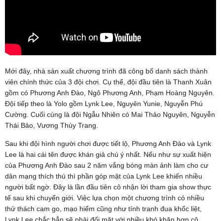
Mới đây, nhà sản xuất chương trình đã công bố danh sách thành
viên chính thức của 3 đội chơi. Cụ thể, đội đầu tiên là Thanh Xuân
gồm có Phương Anh Đào, Ngô Phương Anh, Phạm Hoàng Nguyên.
Đội tiếp theo là Yolo gồm Lynk Lee, Nguyên Yunie, Nguyễn Phú
Cường. Cuối cùng là đội Ngẫu Nhiên có Mai Thảo Nguyên, Nguyễn
Thái Bảo, Vương Thùy Trang.
Sau khi đội hình người chơi được tiết lộ, Phương Anh Đào và Lynk
Lee là hai cái tên được khán giả chú ý nhất. Nếu như sự xuất hiện
của Phương Anh Đào sau 2 năm vắng bóng màn ảnh làm cho cư
dân mạng thích thú thì phần góp mặt của Lynk Lee khiến nhiều
người bất ngờ. Đây là lần đầu tiên cô nhận lời tham gia show thực
tế sau khi chuyển giới. Việc lựa chọn một chương trình có nhiều
thử thách cam go, mạo hiểm cũng như tính tranh đua khốc liệt,
Lynk Lee chắc hẳn sẽ phải đối mặt với nhiều khó khăn hơn cô