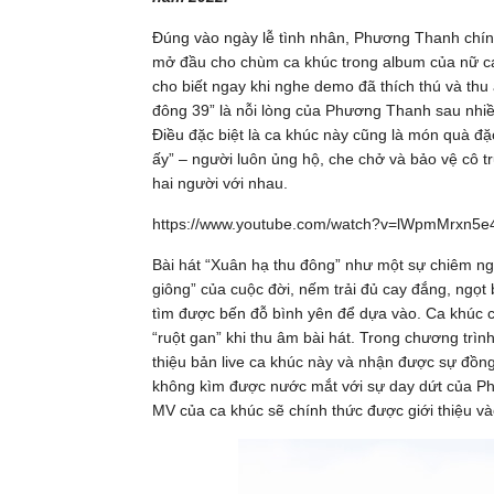
Đúng vào ngày lễ tình nhân, Phương Thanh chính t
mở đầu cho chùm ca khúc trong album của nữ ca
cho biết ngay khi nghe demo đã thích thú và thu
đông 39” là nỗi lòng của Phương Thanh sau nhiề
Điều đặc biệt là ca khúc này cũng là món quà đặ
ấy” – người luôn ủng hộ, che chở và bảo vệ cô tr
hai người với nhau.
https://www.youtube.com/watch?v=lWpmMrxn5e
Bài hát “Xuân hạ thu đông” như một sự chiêm ng
giông” của cuộc đời, nếm trải đủ cay đắng, ngọt 
tìm được bến đỗ bình yên để dựa vào. Ca khúc c
“ruột gan” khi thu âm bài hát. Trong chương trì
thiệu bản live ca khúc này và nhận được sự đồng
không kìm được nước mắt với sự day dứt của P
MV của ca khúc sẽ chính thức được giới thiệu v