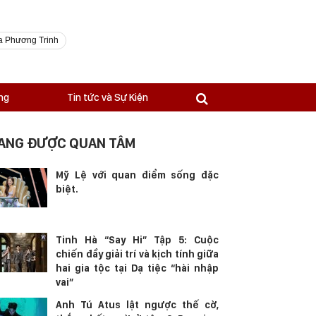
a Phương Trinh
ng
Tin tức và Sự Kiện
ANG ĐƯỢC QUAN TÂM
Mỹ Lệ với quan điểm sống đặc
biệt.
Tinh Hà “Say Hi” Tập 5: Cuộc
chiến đầy giải trí và kịch tính giữa
hai gia tộc tại Dạ tiệc “hài nhập
vai”
Anh Tú Atus lật ngược thế cờ,