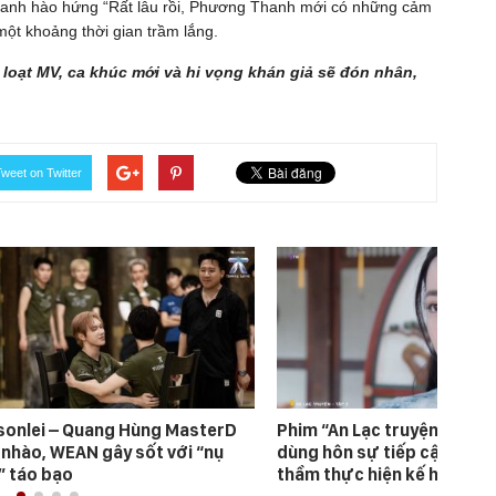
anh hào hứng “Rất lâu rồi, Phương Thanh mới có những cảm
ột khoảng thời gian trầm lắng.
loạt MV, ca khúc mới và hi vọng khán giả sẽ đón nhân,
weet on Twitter
sonlei – Quang Hùng MasterD
Phim “An Lạc truyện”: Nhậ
 nhào, WEAN gây sốt với “nụ
dùng hôn sự tiếp cận Hàn 
” táo bạo
thầm thực hiện kế hoạch b