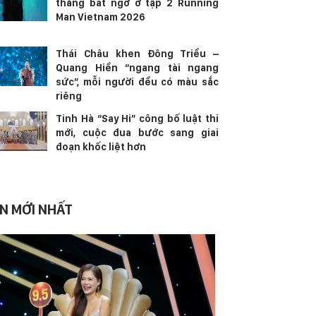
thắng bất ngờ ở tập 2 Running
Man Vietnam 2026
Thái Châu khen Đông Triều –
Quang Hiền “ngang tài ngang
sức”, mỗi người đều có màu sắc
riêng
Tinh Hà “Say Hi” công bố luật thi
mới, cuộc đua bước sang giai
đoạn khốc liệt hơn
IN MỚI NHẤT