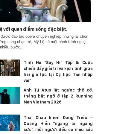
ệ với quan điểm sống đặc biệt.
được đào tạo opera chuyên nghiệp nhưng lại chọn
ớng sang nhạc trẻ, Mỹ Lệ có một hành trình nghệ
 nhiều bước...
Tinh Hà “Say Hi” Tập 5: Cuộc
chiến đầy giải trí và kịch tính giữa
hai gia tộc tại Dạ tiệc “hài nhập
vai”
Anh Tú Atus lật ngược thế cờ,
thắng bất ngờ ở tập 2 Running
Man Vietnam 2026
Thái Châu khen Đông Triều –
Quang Hiền “ngang tài ngang
sức”, mỗi người đều có màu sắc