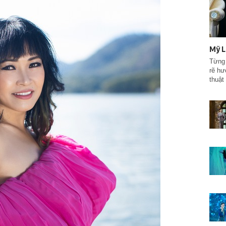
Mỹ L
Từng 
rẽ hư
thuật