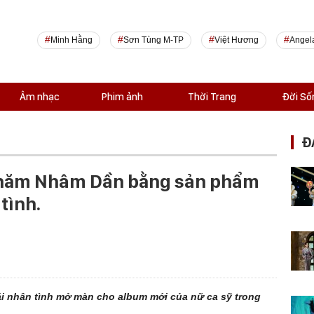
Minh Hằng
Sơn Tùng M-TP
Việt Hương
Angel
Âm nhạc
Phim ảnh
Thời Trang
Đời Số
Đ
năm Nhâm Dần bằng sản phẩm
tình.
hái nhân tình mở màn cho album mới của nữ ca sỹ trong