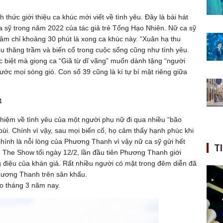
hức giới thiệu ca khúc mới viết về tình yêu. Đây là bài hát
 sỹ trong năm 2022 của tác giả trẻ Tống Hạo Nhiên. Nữ ca sỹ
 âm chỉ khoảng 30 phút là xong ca khúc này. “Xuân hạ thu
u thăng trầm và biến cố trong cuộc sống cũng như tình yêu.
c biệt mà giọng ca “Giã từ dĩ vãng” muốn dành tặng “người
ước mọi sóng gió. Con số 39 cũng là kí tự bí mật riêng giữa
4
hiệm về tình yêu của một người phụ nữ đi qua nhiều “bão
bùi. Chính vì vậy, sau mọi biến cố, họ cảm thấy hạnh phúc khi
hính là nỗi lòng của Phương Thanh vì vậy nữ ca sỹ gửi hết
T
nh The Show tối ngày 12/2, lần đầu tiên Phương Thanh giới
 điệu của khán giả. Rất nhiều người có mặt trong đêm diễn đã
hương Thanh trên sân khấu.
ào tháng 3 năm nay.