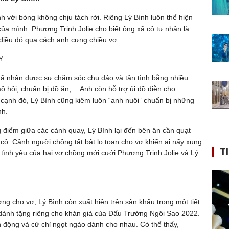
với bóng không chịu tách rời. Riêng Lý Bình luôn thể hiện
của mình. Phương Trinh Jolie cho biết ông xã cô tự nhận là
 điều đó qua cách anh cưng chiều vợ.
Y
đã nhận được sự chăm sóc chu đáo và tận tình bằng nhiều
ồ hôi, chuẩn bị đồ ăn,… Anh còn hỗ trợ ủi đồ diễn cho
n cạnh đó, Lý Bình cũng kiêm luôn “anh nuôi” chuẩn bị những
nh.
g điểm giữa các cảnh quay, Lý Bình lại đến bên ân cần quạt
ô. Cảnh người chồng tất bật lo toan cho vợ khiến ai nấy xung
T
tình yêu của hai vợ chồng mới cưới Phương Trinh Jolie và Lý
g cho vợ, Lý Bình còn xuất hiện trên sân khấu trong một tiết
 dành tặng riêng cho khán giả của Đấu Trường Ngôi Sao 2022.
 động và cử chỉ ngọt ngào dành cho nhau. Có thể thấy,