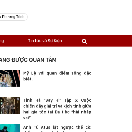
a Phương Trinh
ng
Tin tức và Sự Kiện
ANG ĐƯỢC QUAN TÂM
Mỹ Lệ với quan điểm sống đặc
biệt.
Tinh Hà “Say Hi” Tập 5: Cuộc
chiến đầy giải trí và kịch tính giữa
hai gia tộc tại Dạ tiệc “hài nhập
vai”
Anh Tú Atus lật ngược thế cờ,