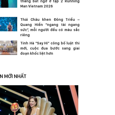
thắng bất ngờ ở tập 2 Running
Man Vietnam 2026
Thái Châu khen Đông Triều –
Quang Hiền “ngang tài ngang
sức”, mỗi người đều có màu sắc
riêng
Tinh Hà “Say Hi” công bố luật thi
mới, cuộc đua bước sang giai
đoạn khốc liệt hơn
IN MỚI NHẤT