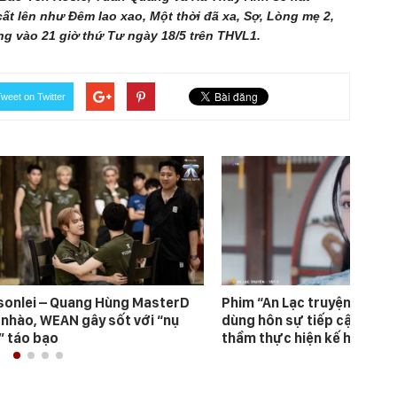
 lên như Đêm lao xao, Một thời đã xa, Sợ, Lòng mẹ 2,
g vào 21 giờ thứ Tư ngày 18/5 trên THVL1.
weet on Twitter
sonlei – Quang Hùng MasterD
Phim “An Lạc truyện”: Nhậ
 nhào, WEAN gây sốt với “nụ
dùng hôn sự tiếp cận Hàn 
” táo bạo
thầm thực hiện kế hoạch b