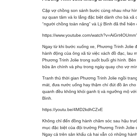
Cặp vợ chồng son sánh bước cùng nhau như hình 
sự quan tâm và lo lắng đặc biệt dành cho bà xã 
“người chồng toàn năng” và Lý Bình đã thể hiện
https://www.youtube.com/watch?v=AiGrt4OUmm
Ngay từ khi bước xuống xe, Phương Trinh Jolie 
hành động của ông xã từ việc xách đồ đạc, lau m
Phương Trinh Jolie trong suốt buổi ghi hình. Bê
bữa ăn chính và phụ trong ngày quay cho vợ mì
Tranh thủ thời gian Phương Trinh Jolie ngồi tran
mát, đưa nước uống hay thậm chí đút đồ ăn cho c
quanh đều không khỏi ganh tị và ngưỡng mộ với 
Bình.
https://youtu.be/4MD2kdhCZvE
Không chỉ đến đồng hành chăm sóc sau hậu trườn
mục đặc biệt của đội trưởng Phương Trinh Jolie
Ngay cả trên sân khấu cả hai vẫn có những hành