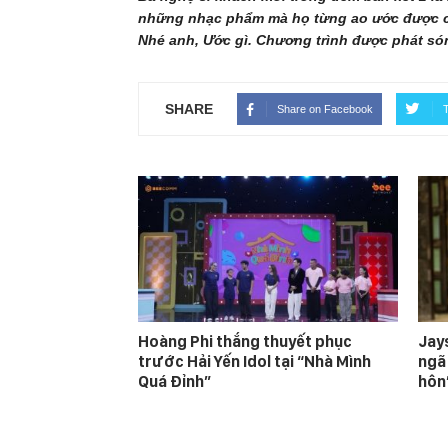
những nhạc phẩm mà họ từng ao ước được cất
Nhé anh, Ước gì. Chương trình được phát són
SHARE
Share on Facebook
T
Hoàng Phi thắng thuyết phục
Jay
trước Hải Yến Idol tại “Nhà Mình
ngã
Quá Đỉnh”
hôn