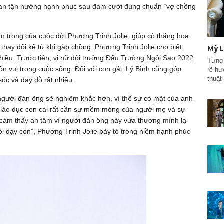
 gian tận hưởng hạnh phúc sau đám cưới đúng chuẩn “vợ chồng
n trọng của cuộc đời Phương Trinh Jolie, giúp cô thăng hoa
thay đổi kể từ khi gặp chồng, Phương Trinh Jolie cho biết
Mỹ L
hiều. Trước tiên, vị nữ đội trưởng Đấu Trường Ngôi Sao 2022
Từng 
ồn vui trong cuộc sống. Đối với con gái, Lý Bình cũng góp
rẽ hư
thuật
sóc và dạy dỗ rất nhiều.
gười đàn ông sẽ nghiêm khắc hơn, vì thế sự có mặt của anh
i giáo dục con cái rất cần sự mềm mỏng của người mẹ và sự
i cảm thấy an tâm vì người đàn ông này vừa thương mình lại
ôi dạy con”, Phương Trinh Jolie bày tỏ trong niềm hạnh phúc