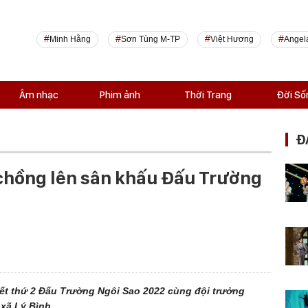
Minh Hằng
Sơn Tùng M-TP
Việt Hương
Angel
Âm nhạc
Phim ảnh
Thời Trang
Đời Số
Đ
chồng lên sân khấu Đấu Trường
kết thứ 2 Đấu Trường Ngôi Sao 2022 cùng đội trưởng
xã Lý Bình.