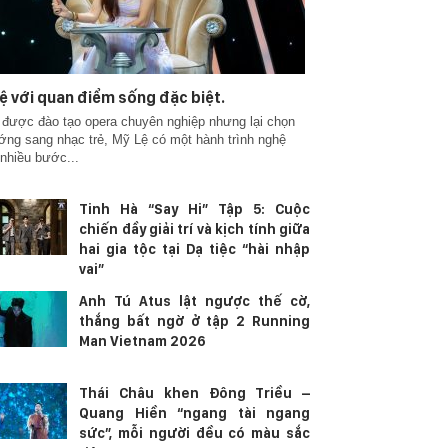
ệ với quan điểm sống đặc biệt.
được đào tạo opera chuyên nghiệp nhưng lại chọn
ớng sang nhạc trẻ, Mỹ Lệ có một hành trình nghệ
 nhiều bước...
Tinh Hà “Say Hi” Tập 5: Cuộc
chiến đầy giải trí và kịch tính giữa
hai gia tộc tại Dạ tiệc “hài nhập
vai”
Anh Tú Atus lật ngược thế cờ,
thắng bất ngờ ở tập 2 Running
Man Vietnam 2026
Thái Châu khen Đông Triều –
Quang Hiền “ngang tài ngang
sức”, mỗi người đều có màu sắc