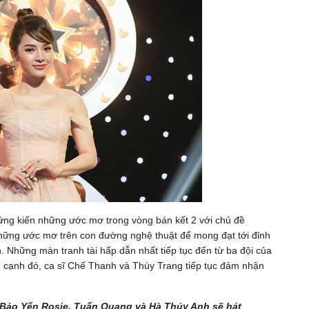
ng kiến những ước mơ trong vòng bán kết 2 với chủ đề
hững ước mơ trên con đường nghệ thuật để mong đạt tới đỉnh
 Những màn tranh tài hấp dẫn nhất tiếp tục đến từ ba đội của
cạnh đó, ca sĩ Chế Thanh và Thùy Trang tiếp tục đảm nhận
à Bảo Yến Rosie, Tuấn Quang và Hà Thúy Anh sẽ hát