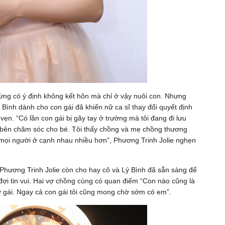
từng có ý định không kết hôn mà chỉ ở vậy nuôi con. Nhưng
Bình dành cho con gái đã khiến nữ ca sĩ thay đổi quyết định
vẹn. “Có lần con gái bị gãy tay ở trường mà tôi đang đi lưu
ở bên chăm sóc cho bé. Tôi thấy chồng và mẹ chồng thương
ể mọi người ở cạnh nhau nhiều hơn”, Phương Trinh Jolie nghẹn
Phương Trinh Jolie còn cho hay cô và Lý Bình đã sẵn sàng để
ợi tin vui. Hai vợ chồng cùng có quan điểm “Con nào cũng là
ay gái. Ngay cả con gái tôi cũng mong chờ sớm có em”.