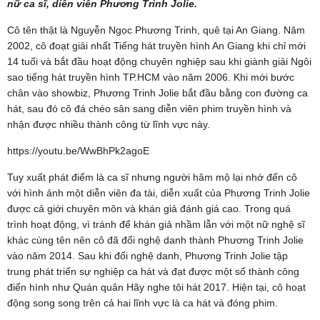
nữ ca sĩ, diễn viên Phương Trinh Jolie.
Cô tên thật là Nguyễn Ngọc Phương Trinh, quê tại An Giang. Năm
2002, cô đoạt giải nhất Tiếng hát truyền hình An Giang khi chỉ mới
14 tuổi và bắt đầu hoạt động chuyên nghiệp sau khi giành giải Ngôi
sao tiếng hát truyền hình TP.HCM vào năm 2006. Khi mới bước
chân vào showbiz, Phương Trinh Jolie bắt đầu bằng con đường ca
hát, sau đó cô đá chéo sân sang diễn viên phim truyền hình và
nhận được nhiều thành công từ lĩnh vực này.
https://youtu.be/WwBhPk2agoE
Tuy xuất phát điểm là ca sĩ nhưng người hâm mộ lại nhớ đến cô
với hình ảnh một diễn viên đa tài, diễn xuất của Phương Trinh Jolie
được cả giới chuyên môn và khán giả đánh giá cao. Trong quá
trình hoạt động, vì tránh để khán giả nhầm lẫn với một nữ nghệ sĩ
khác cùng tên nên cô đã đổi nghệ danh thành Phương Trinh Jolie
vào năm 2014. Sau khi đổi nghệ danh, Phương Trinh Jolie tập
trung phát triển sự nghiệp ca hát và đạt được một số thành công
điển hình như Quán quân Hãy nghe tôi hát 2017. Hiện tại, cô hoạt
động song song trên cả hai lĩnh vực là ca hát và đóng phim.