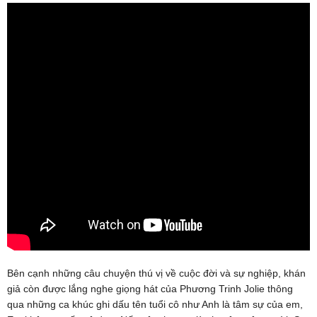
Bên cạnh những câu chuyện thú vị về cuộc đời và sự nghiệp, khán
giả còn được lắng nghe giọng hát của Phương Trinh Jolie thông
qua những ca khúc ghi dấu tên tuổi cô như Anh là tâm sự của em,