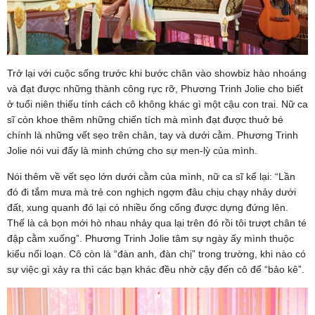
Trở lại với cuộc sống trước khi bước chân vào showbiz hào nhoáng
và đạt được những thành công rực rỡ, Phương Trinh Jolie cho biết
ở tuổi niên thiếu tính cách cô không khác gì một cậu con trai. Nữ ca
sĩ còn khoe thêm những chiến tích mà mình đạt được thuở bé
chính là những vết sẹo trên chân, tay và dưới cằm. Phương Trinh
Jolie nói vui đấy là minh chứng cho sự men-lỳ của mình.
Nói thêm về vết sẹo lớn dưới cằm của mình, nữ ca sĩ kể lại: “Lần
đó đi tắm mưa mà trẻ con nghịch ngợm đâu chịu chạy nhảy dưới
đất, xung quanh đó lại có nhiều ống cống được dựng đứng lên.
Thế là cả bọn mới hò nhau nhảy qua lại trên đó rồi tôi trượt chân té
đập cằm xuống”. Phương Trinh Jolie tâm sự ngày ấy mình thuộc
kiểu nổi loạn. Cô còn là “đàn anh, đàn chị” trong trường, khi nào có
sự việc gì xảy ra thì các bạn khác đều nhờ cậy đến cô để “bảo kê”.