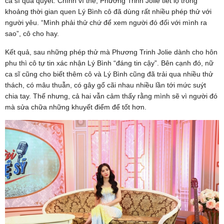
ca sĩ quả quyết. Chính vì thế, Phương Trinh Jolie tiết lộ trong
khoảng thời gian quen Lý Bình cô đã dùng rất nhiều phép thử với
người yêu. “Mình phải thử chứ để xem người đó đối với mình ra
sao”, cô cho hay.
Kết quả, sau những phép thử mà Phương Trinh Jolie dành cho hôn
phu thì cô tự tin xác nhận Lý Bình “đáng tin cậy”. Bên cạnh đó, nữ
ca sĩ cũng cho biết thêm cô và Lý Bình cũng đã trải qua nhiều thử
thách, có mâu thuẫn, có gây gổ cãi nhau nhiều lần tới mức suýt
chia tay. Thế nhưng, cả hai vẫn cảm thấy rằng mình sẽ vì người đó
mà sửa chữa những khuyết điểm để tốt hơn.