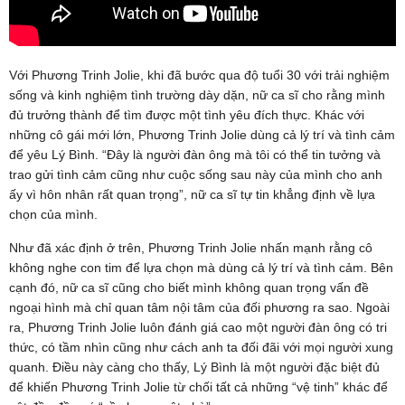
Với Phương Trinh Jolie, khi đã bước qua độ tuổi 30 với trải nghiệm
sống và kinh nghiệm tình trường dày dặn, nữ ca sĩ cho rằng mình
đủ trưởng thành để tìm được một tình yêu đích thực. Khác với
những cô gái mới lớn, Phương Trinh Jolie dùng cả lý trí và tình cảm
để yêu Lý Bình. “Đây là người đàn ông mà tôi có thể tin tưởng và
trao gửi tình cảm cũng như cuộc sống sau này của mình cho anh
ấy vì hôn nhân rất quan trọng”, nữ ca sĩ tự tin khẳng định về lựa
chọn của mình.
Như đã xác định ở trên, Phương Trinh Jolie nhấn mạnh rằng cô
không nghe con tim để lựa chọn mà dùng cả lý trí và tình cảm. Bên
cạnh đó, nữ ca sĩ cũng cho biết mình không quan trọng vấn đề
ngoại hình mà chỉ quan tâm nội tâm của đối phương ra sao. Ngoài
ra, Phương Trinh Jolie luôn đánh giá cao một người đàn ông có tri
thức, có tầm nhìn cũng như cách anh ta đối đãi với mọi người xung
quanh. Điều này càng cho thấy, Lý Bình là một người đặc biệt đủ
để khiến Phương Trinh Jolie từ chối tất cả những “vệ tinh” khác để