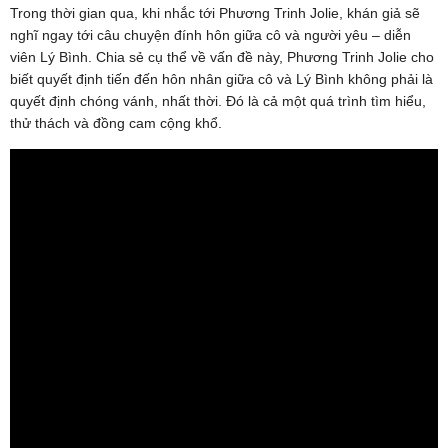
Trong thời gian qua, khi nhắc tới Phương Trinh Jolie, khán giả sẽ
nghĩ ngay tới câu chuyện đính hôn giữa cô và người yêu – diễn
viên Lý Bình. Chia sẻ cụ thể về vấn đề này, Phương Trinh Jolie cho
biết quyết định tiến đến hôn nhân giữa cô và Lý Bình không phải là
quyết định chóng vánh, nhất thời. Đó là cả một quá trình tìm hiểu,
thử thách và đồng cam cộng khổ.