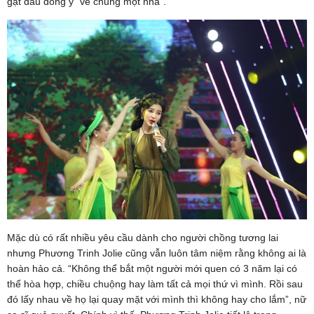
gật đầu đồng ý “về chung một nhà”.
Mặc dù có rất nhiều yêu cầu dành cho người chồng tương lai
nhưng Phương Trinh Jolie cũng vẫn luôn tâm niệm rằng không ai là
hoàn hảo cả. “Không thể bắt một người mới quen có 3 năm lại có
thể hòa hợp, chiều chuộng hay làm tất cả mọi thứ vì mình. Rồi sau
đó lấy nhau về họ lại quay mặt với mình thì không hay cho lắm”, nữ