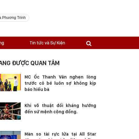
a Phương Trinh
ng
Tin tức và Sự Kiện
ANG ĐƯỢC QUAN TÂM
MC Ốc Thanh Vân nghẹn lòng
trước cô bé luôn sợ không kịp
báo hiếu bà
Khi võ thuật đối kháng hướng
đến sứ mệnh cộng đồng.
Màn so tài rực lửa tại All Star