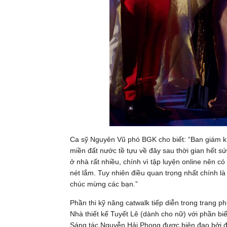
Ca sỹ Nguyên Vũ phó BGK cho biết: “Ban giám khả
miền đất nước tề tựu về đây sau thời gian hết s
ở nhà rất nhiều, chính vì tập luyện online nên c
nét lắm. Tuy nhiên điều quan trọng nhất chính là
chúc mừng các bạn.”
Phần thi kỹ năng catwalk tiếp diễn trong trang 
Nhà thiết kế Tuyết Lê (dành cho nữ) với phần bi
Sáng tác Nguyễn Hải Phong được biên đạo bởi đạ