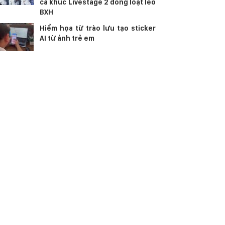
ca khúc Livestage 2 đồng loạt leo
BXH
Hiểm họa từ trào lưu tạo sticker
AI từ ảnh trẻ em