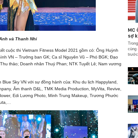
MC Ố
sợ k
Anh và Thanh Nhi
Trong
cùng 
ết cuộc thi Vietnam Fitness Model 2021 gồm có: Ông Huỳnh
trước
 hình VN – Trưởng ban GK; Ca sĩ Nguyên Vũ – Phó BGK; Đạo
 Thu thảo; Doanh nhân Thuý Phan; NTK Tuyết Lê; Nam vương
n Blue Sky VN với sự đồng hành của: Khu du lịch Happyland,
mpany, Âm thanh D&L, TMK Media Production, MyVita, Revive,
Flower, Edi Lương Photo, Minh Trung Makeup, Trương Phước
luta,…