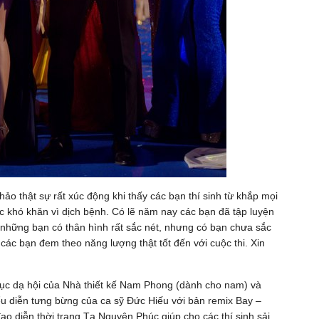
o thật sự rất xúc động khi thấy các bạn thí sinh từ khắp mọi
ức khó khăn vì dịch bệnh. Có lẽ năm nay các bạn đã tập luyện
ó những bạn có thân hình rất sắc nét, nhưng có bạn chưa sắc
 các bạn đem theo năng lượng thật tốt đến với cuộc thi. Xin
phục dạ hội của Nhà thiết kế Nam Phong (dành cho nam) và
ểu diễn tưng bừng của ca sỹ Đức Hiếu với bản remix Bay –
o diễn thời trang Tạ Nguyên Phúc giúp cho các thí sinh sải