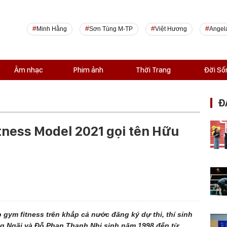
Minh Hằng
Sơn Tùng M-TP
Việt Hương
Angel
Âm nhạc
Phim ảnh
Thời Trang
Đời Số
Đ
tness Model 2021 gọi tên Hữu
gym fitness trên khắp cả nước đăng ký dự thi, thí sinh
 Ngãi và Đỗ Phan Thanh Nhi sinh năm 1998 đến từ