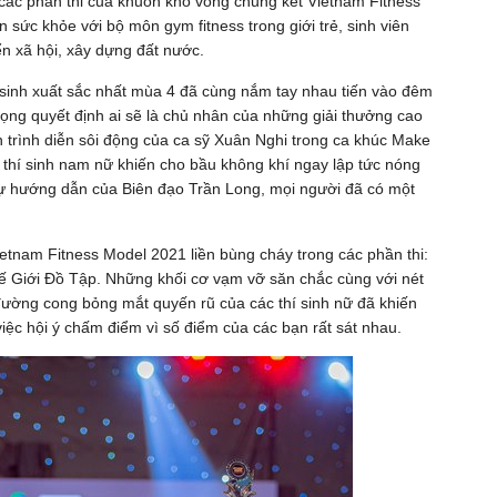
, các phần thi của khuôn khổ vòng chung kết Vietnam Fitness
ện sức khỏe với bộ môn gym fitness trong giới trẻ, sinh viên
ển xã hội, xây dựng đất nước.
í sinh xuất sắc nhất mùa 4 đã cùng nắm tay nhau tiến vào đêm
rọng quyết định ai sẽ là chủ nhân của những giải thưởng cao
 trình diễn sôi động của ca sỹ Xuân Nghi trong ca khúc Make
 thí sinh nam nữ khiến cho bầu không khí ngay lập tức nóng
 sự hướng dẫn của Biên đạo Trần Long, mọi người đã có một
etnam Fitness Model 2021 liền bùng cháy trong các phần thi:
Thế Giới Đồ Tập. Những khối cơ vạm vỡ săn chắc cùng với nét
ường cong bỏng mắt quyến rũ của các thí sinh nữ đã khiến
việc hội ý chấm điểm vì số điểm của các bạn rất sát nhau.