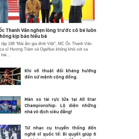
c Thanh Vân nghẹn lòng trước cô bé luôn
hông kịp báo hiếu bà
 tập 198 “Mái ấm gia đình Việt”, MC Ốc Thanh Vân
ca sĩ Hương Tràm và OgeNus không khỏi xót xa
 hai...
Khi võ thuật đối kháng hướng
đến sứ mệnh cộng đồng.
Màn so tài rực lửa tại All Star
Championship: Lộ diện những
nhà vô địch siêu đẳng!
Từ nhạc cụ truyền thống đến
nghệ sĩ quốc tế: Bí quyết giúp 6