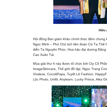
Hữu 
Hội đồng Ban giám khảo chính thức đêm chung k
Ngọc Minh – Phó Chủ tịch liên đoàn Cử Tạ Thể
diễn Tạ Nguyên Phúc; Hoa hậu đại dương Đặng
Cao Xuân Tài.
Mùa giải thư 4 này được tổ chức bởi Cty Cổ Phầ
ImageSkincare, Thế giới đồ tập, Ngọc Trang Co
Viraleze, Coco&Papa, Tuyết Lê Fashion, Happy
Lộc Photo, Unifit, Anylearn, Lucky Prince, Aika G