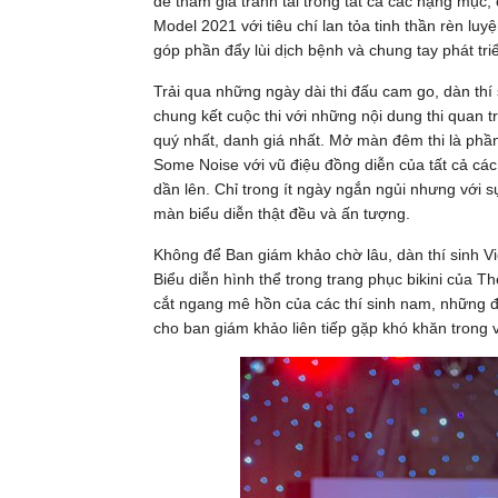
để tham gia tranh tài trong tất cả các hạng mục
Model 2021 với tiêu chí lan tỏa tinh thần rèn luy
góp phần đẩy lùi dịch bệnh và chung tay phát tri
Trải qua những ngày dài thi đấu cam go, dàn th
chung kết cuộc thi với những nội dung thi quan t
quý nhất, danh giá nhất. Mở màn đêm thi là phần
Some Noise với vũ điệu đồng diễn của tất cả các
dần lên. Chỉ trong ít ngày ngắn ngủi nhưng với
màn biểu diễn thật đều và ấn tượng.
Không để Ban giám khảo chờ lâu, dàn thí sinh Vi
Biểu diễn hình thể trong trang phục bikini của 
cắt ngang mê hồn của các thí sinh nam, những đ
cho ban giám khảo liên tiếp gặp khó khăn trong 