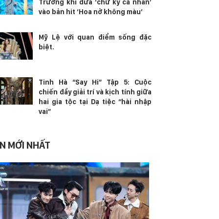
Trương khi đưa ‘chữ ký cá nhân’
vào bản hit ‘Hoa nở không màu’
Mỹ Lệ với quan điểm sống đặc
biệt.
Tinh Hà “Say Hi” Tập 5: Cuộc
chiến đầy giải trí và kịch tính giữa
hai gia tộc tại Dạ tiệc “hài nhập
vai”
IN MỚI NHẤT