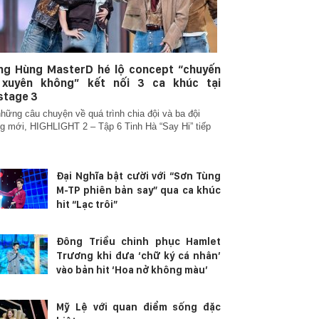
ng Hùng MasterD hé lộ concept “chuyến
 xuyên không” kết nối 3 ca khúc tại
stage 3
hững câu chuyện về quá trình chia đội và ba đội
g mới, HIGHLIGHT 2 – Tập 6 Tinh Hà “Say Hi” tiếp
Đại Nghĩa bật cười với “Sơn Tùng
M-TP phiên bản say” qua ca khúc
hit “Lạc trôi”
Đông Triều chinh phục Hamlet
Trương khi đưa ‘chữ ký cá nhân’
vào bản hit ‘Hoa nở không màu’
Mỹ Lệ với quan điểm sống đặc