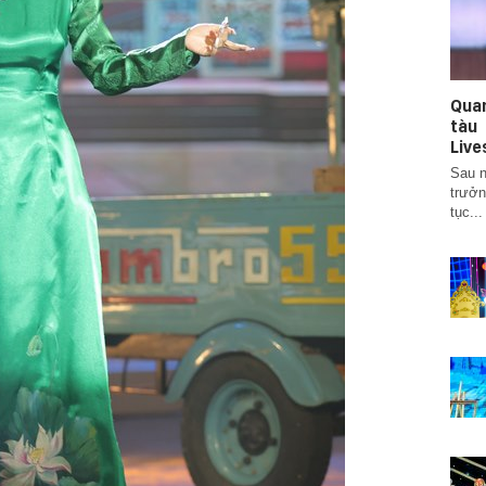
Qua
tàu
Live
Sau n
trưởn
tục...