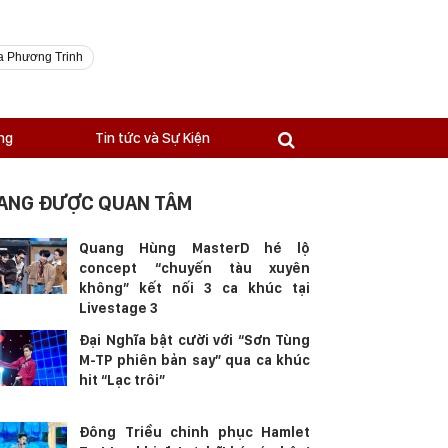
a Phương Trinh
ng
Tin tức và Sự Kiện
ANG ĐƯỢC QUAN TÂM
Quang Hùng MasterD hé lộ
concept “chuyến tàu xuyên
không” kết nối 3 ca khúc tại
Livestage 3
Đại Nghĩa bật cười với “Sơn Tùng
M-TP phiên bản say” qua ca khúc
hit “Lạc trôi”
Đông Triều chinh phục Hamlet