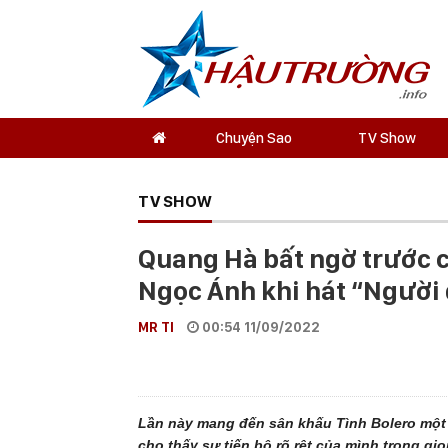
Chuyện Sao
TV Show
TV SHOW
Quang Hà bất ngờ trước c
Ngọc Ánh khi hát “Người 
MR TI
00:54 11/09/2022
Lần này mang đến sân khấu Tình Bolero một 
cho thấy sự tiến bộ rõ rệt của mình trong gi