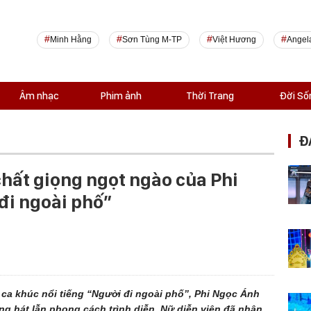
Minh Hằng
Sơn Tùng M-TP
Việt Hương
Angel
Âm nhạc
Phim ảnh
Thời Trang
Đời Số
Đ
hất giọng ngọt ngào của Phi
đi ngoài phố”
ca khúc nổi tiếng “Người đi ngoài phố”, Phi Ngọc Ánh
ọng hát lẫn phong cách trình diễn. Nữ diễn viên đã nhận