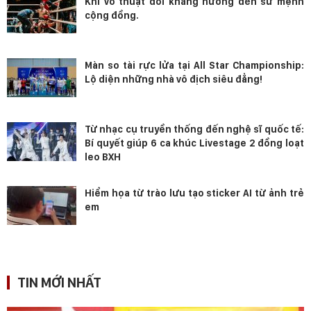
Khi võ thuật đối kháng hướng đến sứ mệnh
cộng đồng.
Màn so tài rực lửa tại All Star Championship:
Lộ diện những nhà vô địch siêu đẳng!
Từ nhạc cụ truyền thống đến nghệ sĩ quốc tế:
Bí quyết giúp 6 ca khúc Livestage 2 đồng loạt
leo BXH
Hiểm họa từ trào lưu tạo sticker AI từ ảnh trẻ
em
TIN MỚI NHẤT