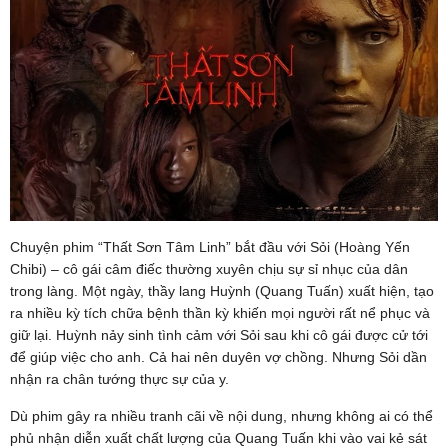
Chuyện phim “Thất Sơn Tâm Linh” bắt đầu với Sỏi (Hoàng Yến
Chibi) – cô gái câm điếc thường xuyên chịu sự sỉ nhục của dân
trong làng. Một ngày, thầy lang Huỳnh (Quang Tuấn) xuất hiện, tạo
ra nhiều kỳ tích chữa bệnh thần kỳ khiến mọi người rất nể phục và
giữ lại. Huỳnh nảy sinh tình cảm với Sỏi sau khi cô gái được cử tới
để giúp việc cho anh. Cả hai nên duyên vợ chồng. Nhưng Sỏi dần
nhận ra chân tướng thực sự của y.
Dù phim gây ra nhiều tranh cãi về nội dung, nhưng không ai có thể
phủ nhận diễn xuất chất lượng của Quang Tuấn khi vào vai kẻ sát