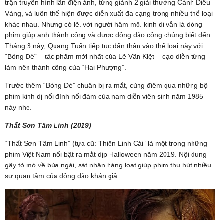
trận truyền hình lẫn điện ảnh, từng giành 2 giải thưởng Cánh Diều
Vàng, và luôn thể hiện được diễn xuất đa dạng trong nhiều thể loại
khác nhau. Nhưng có lẽ, với người hâm mộ, kinh dị vẫn là dòng
phim giúp anh thành công và được đông đảo công chúng biết đến.
Tháng 3 này, Quang Tuấn tiếp tục dấn thân vào thể loại này với
“Bóng Đè” – tác phẩm mới nhất của Lê Văn Kiệt – đạo diễn từng
làm nên thành công của “Hai Phượng”.
Trước thềm “Bóng Đè” chuẩn bị ra mắt, cùng điểm qua những bộ
phim kinh dị nổi đình nổi đám của nam diễn viên sinh năm 1985
này nhé.
Thất Sơn Tâm Linh (2019)
“Thất Sơn Tâm Linh” (tựa cũ: Thiên Linh Cái” là một trong những
phim Việt Nam nổi bật ra mắt dịp Halloween năm 2019. Nội dung
gây tò mò về bùa ngải, sát nhân hàng loạt giúp phim thu hút nhiều
sự quan tâm của đông đảo khán giả.