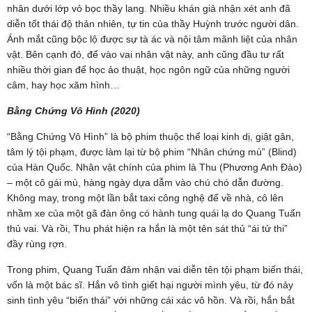
nhân dưới lớp vỏ bọc thầy lang. Nhiều khán giả nhận xét anh đã
diễn tốt thái độ thản nhiên, tự tin của thầy Huỳnh trước người dân.
Ánh mắt cũng bộc lộ được sự tà ác và nội tâm mãnh liệt của nhân
vật. Bên cạnh đó, để vào vai nhân vật này, anh cũng đầu tư rất
nhiều thời gian để học ảo thuật, học ngôn ngữ của những người
câm, hay học xăm hình…
Bằng Chứng Vô Hình (2020)
“Bằng Chứng Vô Hình” là bộ phim thuộc thể loại kinh dị, giật gân,
tâm lý tội phạm, được làm lại từ bộ phim “Nhân chứng mù” (Blind)
của Hàn Quốc. Nhân vật chính của phim là Thu (Phương Anh Đào)
– một cô gái mù, hàng ngày dựa dẫm vào chú chó dẫn đường.
Không may, trong một lần bắt taxi công nghệ để về nhà, cô lên
nhầm xe của một gã đàn ông có hành tung quái lạ do Quang Tuấn
thủ vai. Và rồi, Thu phát hiện ra hắn là một tên sát thủ “ái tử thi”
đầy rùng rợn.
Trong phim, Quang Tuấn đảm nhận vai diễn tên tội phạm biến thái,
vốn là một bác sĩ. Hắn vô tình giết hại người mình yêu, từ đó nảy
sinh tình yêu “biến thái” với những cái xác vô hồn. Và rồi, hắn bắt