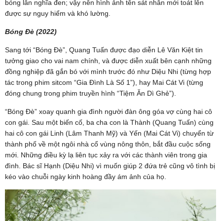
bóng lẫn nghĩa đen; vậy nên hình ảnh tên sát nhân mới toát lên
được sự nguy hiểm và khó lường.
Bóng Đè (2022)
Sang tới “Bóng Đè”, Quang Tuấn được đạo diễn Lê Văn Kiệt tin
tưởng giao cho vai nam chính, và được diễn xuất bên cạnh những
đồng nghiệp đã gắn bó với mình trước đó như Diệu Nhi (từng hợp
tác trong phim sitcom “Gia Đình Là Số 1”), hay Mai Cát Vi (từng
đóng chung trong phim truyền hình “Tiệm Ăn Dì Ghẻ”).
“Bóng Đè” xoay quanh gia đình người đàn ông góa vợ cùng hai cô
con gái. Sau một biến cố, ba cha con là Thành (Quang Tuấn) cùng
hai cô con gái Linh (Lâm Thanh Mỹ) và Yến (Mai Cát Vi) chuyển từ
thành phố về một ngôi nhà cổ vùng nông thôn, bắt đầu cuộc sống
mới. Những điều kỳ lạ liên tục xảy ra với các thành viên trong gia
đình. Bác sĩ Hạnh (Diệu Nhi) vì muốn giúp 2 đứa trẻ cũng vô tình bị
kéo vào chuỗi ngày kinh hoàng đầy ám ảnh của họ.