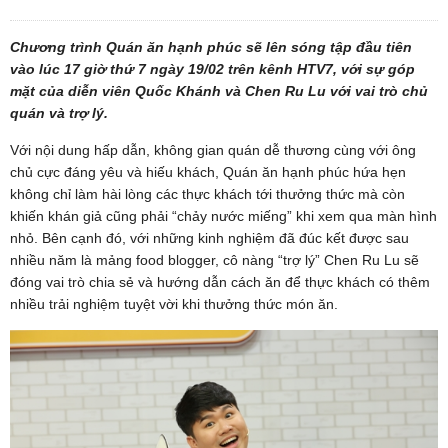
Chương trình Quán ăn hạnh phúc sẽ lên sóng tập đầu tiên
vào lúc 17 giờ thứ 7 ngày 19/02 trên kênh HTV7, với sự góp
mặt của diễn viên Quốc Khánh và Chen Ru Lu với vai trò chủ
quán và trợ lý.
Với nội dung hấp dẫn, không gian quán dễ thương cùng với ông
chủ cực đáng yêu và hiếu khách, Quán ăn hạnh phúc hứa hẹn
không chỉ làm hài lòng các thực khách tới thưởng thức mà còn
khiến khán giả cũng phải “chảy nước miếng” khi xem qua màn hình
nhỏ. Bên cạnh đó, với những kinh nghiệm đã đúc kết được sau
nhiều năm là mảng food blogger, cô nàng “trợ lý” Chen Ru Lu sẽ
đóng vai trò chia sẻ và hướng dẫn cách ăn để thực khách có thêm
nhiều trải nghiệm tuyệt vời khi thưởng thức món ăn.