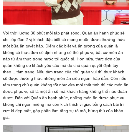
Với thời lượng 30 phút mỗi tập phát sóng, Quán ăn hạnh phúc sẽ
chỉ tiếp đón 2 vị khách đặc biệt có mong muốn được thưởng thức
một bữa ăn tuyệt hảo. Điểm đặc biệt và ấn tượng của quán là
không có thực đơn cố định nhưng có thể phục vụ bất cứ món ăn
nào từ ẩm thực trong nước tới quốc tế. Hơn nữa, thực đơn của
quán không do khách yêu cầu mà do chủ quán quyết định tùy
theo… tâm trạng. Nếu tâm trạng của chủ quán vui thì thực khách
sẽ được thưởng thức những món ăn siêu ngon, hấp dẫn. Còn nếu
tâm trạng chủ quán không tốt như vừa mới thất tình thì các món ăn
được phục vụ sẽ là một ẩn số mà khách hàng không thể nào đoán
được. Đến với Quán ăn hạnh phúc, những món ăn được phục vụ
không chỉ ngon miệng mà còn kích thích vị giác bằng cách bài trí
cực kì đẹp mắt, góp phần làm tăng sự tò mò, hứng thú của khán
giả.