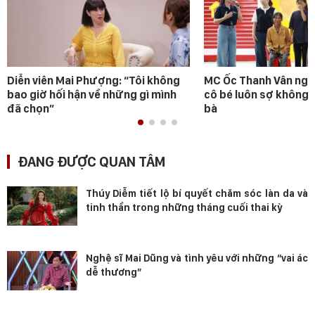
Diễn viên Mai Phượng: “Tôi không
MC Ốc Thanh Vân ngh
bao giờ hối hận về những gì mình
cô bé luôn sợ không 
đã chọn”
bà
ĐANG ĐƯỢC QUAN TÂM
Thúy Diễm tiết lộ bí quyết chăm sóc làn da và
tinh thần trong những tháng cuối thai kỳ
Nghệ sĩ Mai Dũng và tình yêu với những “vai ác
dễ thương”