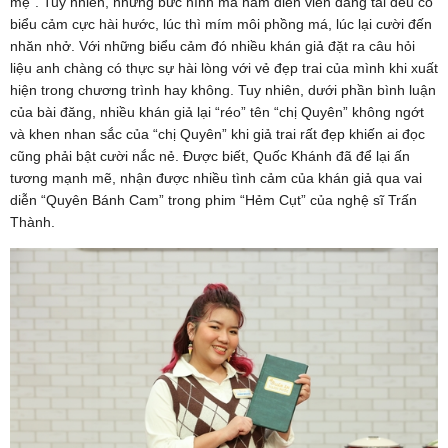
mẹ”. Tuy nhiên, những bức hình mà nam diễn viên đăng tải đều có
biểu cảm cực hài hước, lúc thì mím môi phồng má, lúc lại cười đến
nhăn nhở. Với những biểu cảm đó nhiều khán giả đặt ra câu hỏi
liệu anh chàng có thực sự hài lòng với vẻ đẹp trai của mình khi xuất
hiện trong chương trình hay không. Tuy nhiên, dưới phần bình luận
của bài đăng, nhiều khán giả lại “réo” tên “chị Quyên” không ngớt
và khen nhan sắc của “chị Quyên” khi giả trai rất đẹp khiến ai đọc
cũng phải bật cười nắc nẻ. Được biết, Quốc Khánh đã để lại ấn
tương mạnh mẽ, nhận được nhiều tình cảm của khán giả qua vai
diễn “Quyên Bánh Cam” trong phim “Hẻm Cụt” của nghệ sĩ Trấn
Thành.