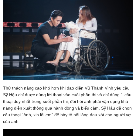
Thử thách nâng cao khó hơn khi đạo diễn Vũ Thành Vinh yêu cầu
Sỹ Hậu chỉ được dùng lời thoại vào cuối phần thi và chỉ dùng 1 câu
thoại duy nhất trong suốt phần thi, đòi hỏi anh phải vận dụng khả
năng diễn xuất thông qua hành động và biểu cảm. Sỹ Hậu đã chọn
câu thoại “Anh, xin lỗi em” để bày tỏ nổi lòng đau xót cho người vợ
của anh.