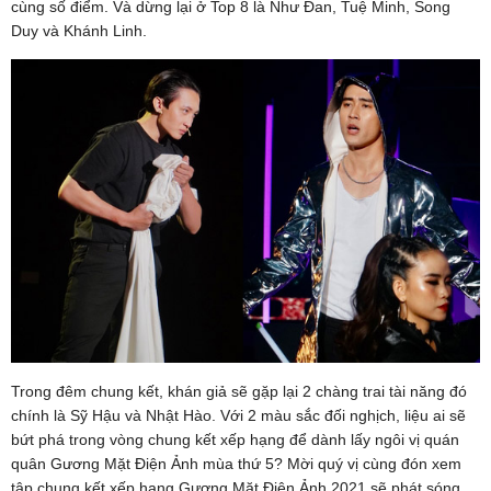
cùng số điểm. Và dừng lại ở Top 8 là Như Đan, Tuệ Minh, Song
Duy và Khánh Linh.
Trong đêm chung kết, khán giả sẽ gặp lại 2 chàng trai tài năng đó
chính là Sỹ Hậu và Nhật Hào. Với 2 màu sắc đối nghịch, liệu ai sẽ
bứt phá trong vòng chung kết xếp hạng để dành lấy ngôi vị quán
quân Gương Mặt Điện Ảnh mùa thứ 5? Mời quý vị cùng đón xem
tập chung kết xếp hạng Gương Mặt Điện Ảnh 2021 sẽ phát sóng