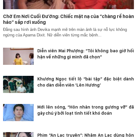
Chờ Em Nơi Cuối Đường: Chiếc mặt nạ của “chàng rể hoàn
hảo” sắp rơi xuống
Đằng sau hình ảnh Devika mạnh mẽ trên màn ảnh là sự nỗ lực không
ngừng của Aparna Dixit. Nữ diễn viên từng mắc bệnh...
Diễn viên Mai Phượng: “Tôi không bao giờ hối
hận về những gì mình đã chọn”
Khương Ngọc tiết lộ “bài tập” đặc biệt dành
cho dàn diễn viên ‘Lên Hương’
Mới lên sóng, “Hôn nhân trong gương vỡ” đã
gây chú ý bởi loạt tình tiết khó đoán
Phim “An Lạc truyện”: Nhậm An Lạc dùng hôn