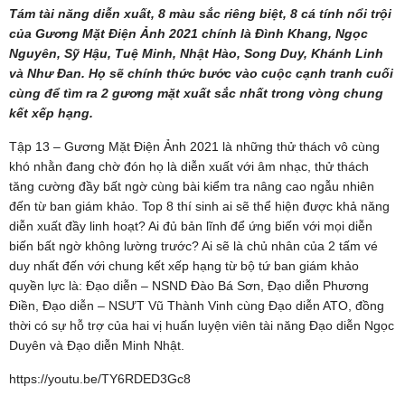
Tám tài năng diễn xuất, 8 màu sắc riêng biệt, 8 cá tính nổi trội
của Gương Mặt Điện Ảnh 2021 chính là Đình Khang, Ngọc
Nguyên, Sỹ Hậu, Tuệ Minh, Nhật Hào, Song Duy, Khánh Linh
và Như Đan. Họ sẽ chính thức bước vào cuộc cạnh tranh cuối
cùng để tìm ra 2 gương mặt xuất sắc nhất trong vòng chung
kết xếp hạng.
Tập 13 – Gương Mặt Điện Ảnh 2021 là những thử thách vô cùng
khó nhằn đang chờ đón họ là diễn xuất với âm nhạc, thử thách
tăng cường đầy bất ngờ cùng bài kiểm tra nâng cao ngẫu nhiên
đến từ ban giám khảo. Top 8 thí sinh ai sẽ thể hiện được khả năng
diễn xuất đầy linh hoạt? Ai đủ bản lĩnh để ứng biến với mọi diễn
biến bất ngờ không lường trước? Ai sẽ là chủ nhân của 2 tấm vé
duy nhất đến với chung kết xếp hạng từ bộ tứ ban giám khảo
quyền lực là: Đạo diễn – NSND Đào Bá Sơn, Đạo diễn Phương
Điền, Đạo diễn – NSƯT Vũ Thành Vinh cùng Đạo diễn ATO, đồng
thời có sự hỗ trợ của hai vị huấn luyện viên tài năng Đạo diễn Ngọc
Duyên và Đạo diễn Minh Nhật.
https://youtu.be/TY6RDED3Gc8