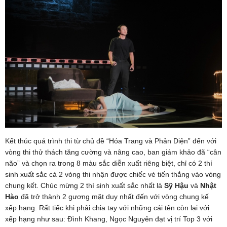
Kết thúc quá trình thi từ chủ đề “Hóa Trang và Phản Diện” đến với
vòng thi thử thách tăng cường và nâng cao, ban giám khảo đã “cân
não” và chọn ra trong 8 màu sắc diễn xuất riêng biệt, chỉ có 2 thí
sinh xuất sắc cả 2 vòng thi nhận được chiếc vé tiến thẳng vào vòng
chung kết. Chúc mừng 2 thí sinh xuất sắc nhất là
Sỹ Hậu
và
Nhật
Hào
đã trở thành 2 gương mặt duy nhất đến với vòng chung kế
xếp hạng. Rất tiếc khi phải chia tay với những cái tên còn lại với
xếp hạng như sau: Đình Khang, Ngọc Nguyên đạt vị trí Top 3 với