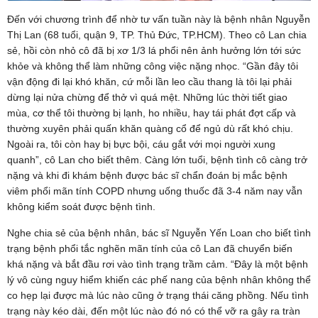
Đến với chương trình để nhờ tư vấn tuần này là bệnh nhân Nguyễn
Thị Lan (68 tuổi, quận 9, TP. Thủ Đức, TP.HCM). Theo cô Lan chia
sẻ, hồi còn nhỏ cô đã bị xơ 1/3 lá phổi nên ảnh hưởng lớn tới sức
khỏe và không thể làm những công việc nặng nhọc. “Gần đây tôi
vận động đi lại khó khăn, cứ mỗi lần leo cầu thang là tôi lại phải
dừng lại nửa chừng để thở vì quá mệt. Những lúc thời tiết giao
mùa, cơ thể tôi thường bị lạnh, ho nhiều, hay tái phát đợt cấp và
thường xuyên phải quấn khăn quàng cổ để ngủ dù rất khó chịu.
Ngoài ra, tôi còn hay bị bực bội, cáu gắt với mọi người xung
quanh”, cô Lan cho biết thêm. Càng lớn tuổi, bệnh tình cô càng trở
nặng và khi đi khám bệnh được bác sĩ chẩn đoán bị mắc bệnh
viêm phổi mãn tính COPD nhưng uống thuốc đã 3-4 năm nay vẫn
không kiểm soát được bệnh tình.
Nghe chia sẻ của bệnh nhân, bác sĩ Nguyễn Yến Loan cho biết tình
trạng bệnh phổi tắc nghẽn mãn tính của cô Lan đã chuyển biến
khá nặng và bắt đầu rơi vào tình trạng trầm cảm. “Đây là một bệnh
lý vô cùng nguy hiểm khiến các phế nang của bệnh nhân không thể
co hẹp lại được mà lúc nào cũng ở trạng thái căng phồng. Nếu tình
trạng này kéo dài, đến một lúc nào đó nó có thể vỡ ra gây ra tràn