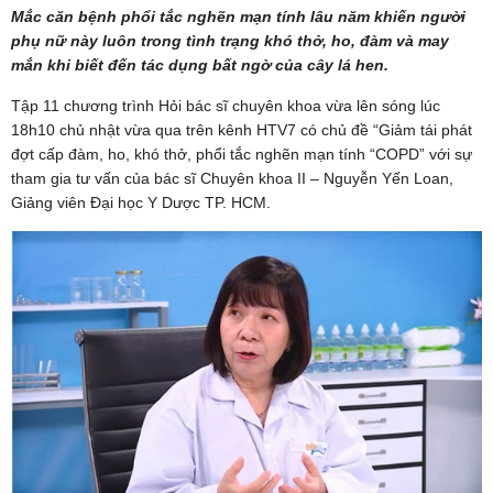
Mắc căn bệnh phổi tắc nghẽn mạn tính lâu năm khiến người
phụ nữ này luôn trong tình trạng khó thở, ho, đàm và may
mắn khi biết đến tác dụng bất ngờ của cây lá hen.
Tập 11 chương trình Hỏi bác sĩ chuyên khoa vừa lên sóng lúc
18h10 chủ nhật vừa qua trên kênh HTV7 có chủ đề “Giảm tái phát
đợt cấp đàm, ho, khó thở, phổi tắc nghẽn mạn tính “COPD” với sự
tham gia tư vấn của bác sĩ Chuyên khoa II – Nguyễn Yến Loan,
Giảng viên Đại học Y Dược TP. HCM.