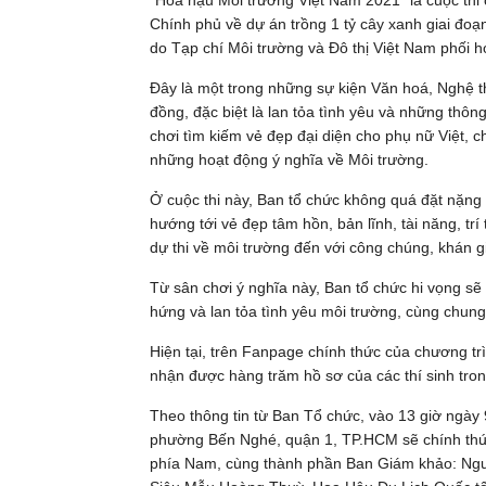
“Hoa hậu Môi trường Việt Nam 2021” là cuộc thi 
Chính phủ về dự án trồng 1 tỷ cây xanh giai đ
do Tạp chí Môi trường và Đô thị Việt Nam phối h
Đây là một trong những sự kiện Văn hoá, Nghệ 
đồng, đặc biệt là lan tỏa tình yêu và những thông 
chơi tìm kiếm vẻ đẹp đại diện cho phụ nữ V
những hoạt động ý nghĩa về Môi trường.
Ở cuộc thi này, Ban tổ chức không quá đặt nặng 
hướng tới vẻ đẹp tâm hồn, bản lĩnh, tài năng, tr
dự thi về môi trường đến với công chúng, khán g
Từ sân chơi ý nghĩa này, Ban tổ chức hi vọng sẽ ti
hứng và lan tỏa tình yêu môi trường, cùng chung 
Hiện tại, trên Fanpage chính thức của chương t
nhận được hàng trăm hồ sơ của các thí sinh tro
Theo thông tin từ Ban Tổ chức, vào 13 giờ ngày
phường Bến Nghé, quận 1, TP.HCM sẽ chính thức
phía Nam, cùng thành phần Ban Giám khảo: Ngư