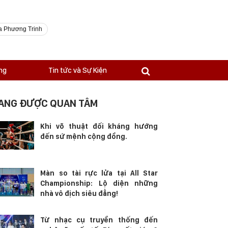
a Phương Trinh
ng
Tin tức và Sự Kiện
ANG ĐƯỢC QUAN TÂM
Khi võ thuật đối kháng hướng
đến sứ mệnh cộng đồng.
Màn so tài rực lửa tại All Star
Championship: Lộ diện những
nhà vô địch siêu đẳng!
Từ nhạc cụ truyền thống đến