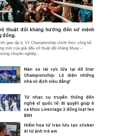
 võ thuật đối kháng hướng đến sứ mệnh
g đồng.
hời gian ấp ủ, V1 Championship chính thức công bố
g mới của giải đấu võ thuật đối kháng Muay –
oxing chuyên nghiệp...
Màn so tài rực lửa tại All Star
Championship: Lộ diện những
nhà vô địch siêu đẳng!
Từ nhạc cụ truyền thống đến
nghệ sĩ quốc tế: Bí quyết giúp 6
ca khúc Livestage 2 đồng loạt leo
BXH
Hiểm họa từ trào lưu tạo sticker
AI từ ảnh trẻ em