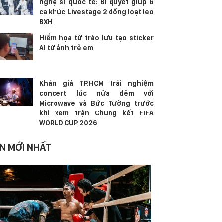
nghệ sĩ quốc tế: Bí quyết giúp 6
ca khúc Livestage 2 đồng loạt leo
BXH
Hiểm họa từ trào lưu tạo sticker
AI từ ảnh trẻ em
Khán giả TP.HCM trải nghiệm
concert lúc nửa đêm với
Microwave và Bức Tường trước
khi xem trận Chung kết FIFA
WORLD CUP 2026
IN MỚI NHẤT