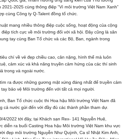
cấp Quốc gia, nhằm hưởng ứng sáng kiến của Thủ tướng
oạn 2021-2025 cùng thông điệp “Vì môi trường Việt Nam Xanh”
ợp cùng Công ty Q-Talent đồng tổ chức.
thuật mang nhiều thông điệp cuộc sống, hoạt động của cộng
điệp tích cực về môi trường đối với xã hội. Đây cũng là sân
iệt, chung tay cùng Ban Tổ chức và các Bộ, Ban, ngành trong
tiêu chí về vẻ đẹp chiều cao, cân nặng, hình thể mà luôn
í tuệ, cảm xúc và khả năng truyền cảm hứng của các thí sinh
iả trong và ngoài nước.
̀m ra được những gương mặt xứng đáng nhất để truyền cảm
tay bảo vệ Môi trường đến với tất cả mọi người.
rình, Ban Tổ chức cuộc thi Hoa hậu Môi trường Việt Nam đã
ng cả nước gửi đến với đầy đủ các thành phần tham dự.
 9/4/2022 tới đây, tại Khách sạn Rex- 141 Nguyễn Huệ,
 diễn ra buổi Casting Hoa hậu Môi trường Việt Nam khu vực
ời đẹp môi trường Nguyễn Như Quỳnh, Ca sĩ Nhật Kim Anh,