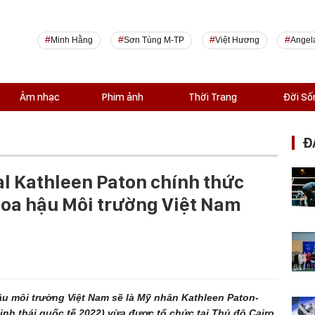
Minh Hằng
Sơn Tùng M-TP
Việt Hương
Angel
Âm nhạc
Phim ảnh
Thời Trang
Đời Số
Đ
al Kathleen Paton chính thức
oa hậu Môi trường Việt Nam
u môi trường Việt Nam sẽ là Mỹ nhân Kathleen Paton-
inh thái quốc tế 2022) vừa được tổ chức tại Thủ đô Cairo