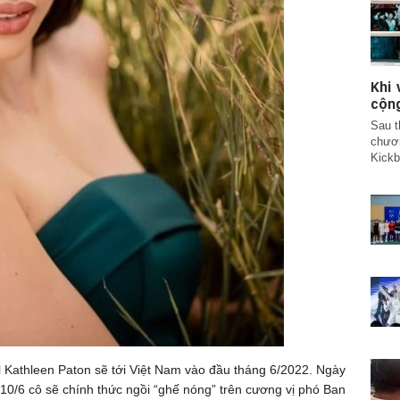
Khi
cộn
Sau t
chươn
Kickb
al Kathleen Paton sẽ tới Việt Nam vào đầu tháng 6/2022. Ngày
 10/6 cô sẽ chính thức ngồi “ghế nóng” trên cương vị phó Ban