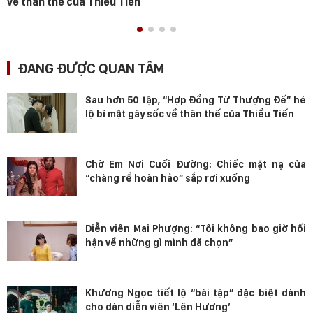
về thân thế của Thiều Tiến
ĐANG ĐƯỢC QUAN TÂM
Sau hơn 50 tập, “Hợp Đồng Từ Thượng Đế” hé
lộ bí mật gây sốc về thân thế của Thiều Tiến
Chờ Em Nơi Cuối Đường: Chiếc mặt nạ của
“chàng rể hoàn hảo” sắp rơi xuống
Diễn viên Mai Phượng: “Tôi không bao giờ hối
hận về những gì mình đã chọn”
Khương Ngọc tiết lộ “bài tập” đặc biệt dành
cho dàn diễn viên ‘Lên Hương’