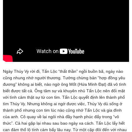
Ngày Thúy Vy rời đi, Tấn Lộc “thất thần” ngồi buồn bã, ngày nào
cũng nhung nhớ người thương. Tưởng chừng bản “hợp đồng yêu
đương” không ai biết, nào ngờ ông Mốt (Hứa Minh Đạt) đã vô tình
biết được tất cả. Ông tâm sự và khuyên nhủ Tấn Lộc nên đối mặt
với tình cảm thật sự từ con tim. Tấn Lộc quyết định lên thành phố
tìm Thúy Vy. Nhưng không ai ngờ được việc, Thúy Vy dù sống ở
thành phố nhưng con tim lúc nào cũng nhớ Tấn Lộc và gia đình
của anh. Cô quay về lại ngôi nhà đầy hạnh phúc đấy trong “vô
thức”. Cả hai gặp lại nhau sau bao ngày xa cách. Tấn Lộc lấy hết
can đảm thổ lộ tình cảm bấy lâu nay. Từ một cặp đôi đến với nhau