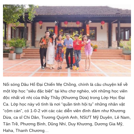
Nối sóng Dâu Hổ Đại Chiến Mẹ Chồng, chính là câu chuyện kể về
một lớp học “siêu đặc biệt” tại khu chợ nghèo, với những học viên
độc nhất vô nhị của thầy Thầy (Khương Dừa) trong Lớp Học Đại
Ca. Lớp học này vô tình là nơi “quần tinh hội tụ” những nhân vật
“cộm cán”, có 1-0-2 với các các diễn viên đình đám như Khương
Dừa, ca sĩ Chi Dân, Trương Quỳnh Anh, NSƯT Mỹ Duyên, Lê Nam,
Tân Trề, Phương Bình, Dũng Nhí, Duy Khương, Dương Gia Mỹ,
Haha, Thanh Chương…