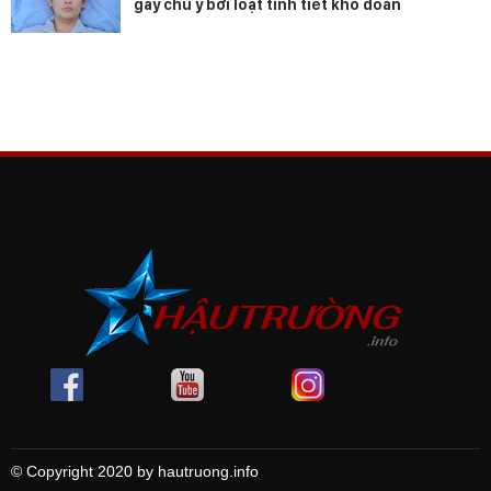
gây chú ý bởi loạt tình tiết khó đoán
© Copyright 2020 by hautruong.info