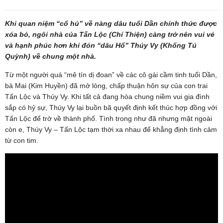
Khi quan niệm “cổ hủ” về nàng dâu tuổi Dần chính thức được
xóa bỏ, ngôi nhà của Tấn Lộc (Chí Thiện) càng trở nên vui vẻ
và hạnh phúc hơn khí đón “dâu Hổ” Thúy Vy (Khổng Tú
Quỳnh) về chung một nhà.
Từ một người quá “mê tín dị đoan” về các cô gái cầm tinh tuổi Dần,
bà Mai (Kim Huyền) đã mở lòng, chấp thuận hôn sự của con trai
Tấn Lộc và Thúy Vy. Khi tất cả đang hòa chung niềm vui gia đình
sắp có hỷ sự, Thúy Vy lại buồn bã quyết định kết thúc hợp đồng với
Tấn Lộc để trở về thành phố. Tình trong như đã nhưng mặt ngoài
còn e, Thúy Vy – Tấn Lộc tạm thời xa nhau để khẳng định tình cảm
từ con tim.