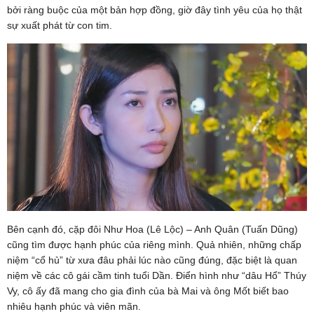
bởi ràng buộc của một bản hợp đồng, giờ đây tình yêu của họ thật
sự xuất phát từ con tim.
Bên cạnh đó, cặp đôi Như Hoa (Lê Lộc) – Anh Quân (Tuấn Dũng)
cũng tìm được hạnh phúc của riêng mình. Quả nhiên, những chấp
niệm “cổ hủ” từ xưa đâu phải lúc nào cũng đúng, đặc biệt là quan
niệm về các cô gái cầm tinh tuổi Dần. Điển hình như “dâu Hổ” Thúy
Vy, cô ấy đã mang cho gia đình của bà Mai và ông Mốt biết bao
nhiêu hạnh phúc và viên mãn.