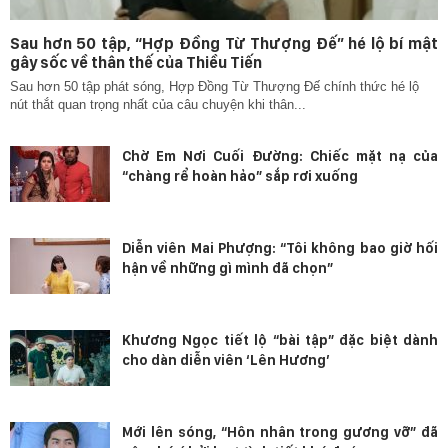
Sau hơn 50 tập, “Hợp Đồng Từ Thượng Đế” hé lộ bí mật
gây sốc về thân thế của Thiều Tiến
Sau hơn 50 tập phát sóng, Hợp Đồng Từ Thượng Đế chính thức hé lộ
nút thắt quan trọng nhất của câu chuyện khi thân...
Chờ Em Nơi Cuối Đường: Chiếc mặt nạ của
“chàng rể hoàn hảo” sắp rơi xuống
Diễn viên Mai Phượng: “Tôi không bao giờ hối
hận về những gì mình đã chọn”
Khương Ngọc tiết lộ “bài tập” đặc biệt dành
cho dàn diễn viên ‘Lên Hương’
Mới lên sóng, “Hôn nhân trong gương vỡ” đã