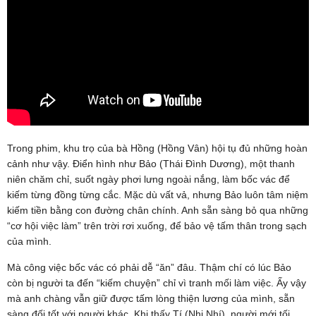
Trong phim, khu trọ của bà Hồng (Hồng Vân) hội tụ đủ những hoàn
cảnh như vậy. Điển hình như Bảo (Thái Đình Dương), một thanh
niên chăm chỉ, suốt ngày phơi lưng ngoài nắng, làm bốc vác để
kiếm từng đồng từng cắc. Mặc dù vất vả, nhưng Bảo luôn tâm niệm
kiếm tiền bằng con đường chân chính. Anh sẵn sàng bỏ qua những
“cơ hội việc làm” trên trời rơi xuống, để bảo vệ tấm thân trong sạch
của mình.
Mà công việc bốc vác có phải dễ “ăn” đâu. Thậm chí có lúc Bảo
còn bị người ta đến “kiếm chuyện” chỉ vì tranh mối làm việc. Ấy vậy
mà anh chàng vẫn giữ được tấm lòng thiện lương của mình, sẵn
sàng đối tốt với người khác. Khi thấy Tí (Nhi Nhí), người mới tối