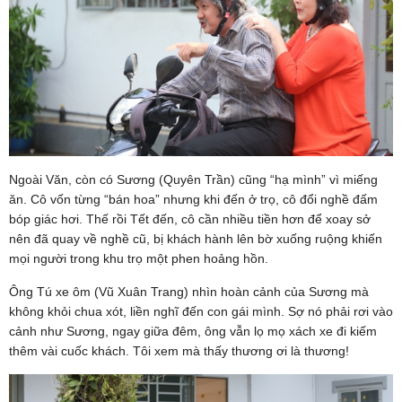
Ngoài Văn, còn có Sương (Quyên Trần) cũng “hạ mình” vì miếng
ăn. Cô vốn từng “bán hoa” nhưng khi đến ở trọ, cô đổi nghề đấm
bóp giác hơi. Thế rồi Tết đến, cô cần nhiều tiền hơn để xoay sở
nên đã quay về nghề cũ, bị khách hành lên bờ xuống ruộng khiến
mọi người trong khu trọ một phen hoảng hồn.
Ông Tú xe ôm (Vũ Xuân Trang) nhìn hoàn cảnh của Sương mà
không khỏi chua xót, liền nghĩ đến con gái mình. Sợ nó phải rơi vào
cảnh như Sương, ngay giữa đêm, ông vẫn lọ mọ xách xe đi kiếm
thêm vài cuốc khách. Tôi xem mà thấy thương ơi là thương!