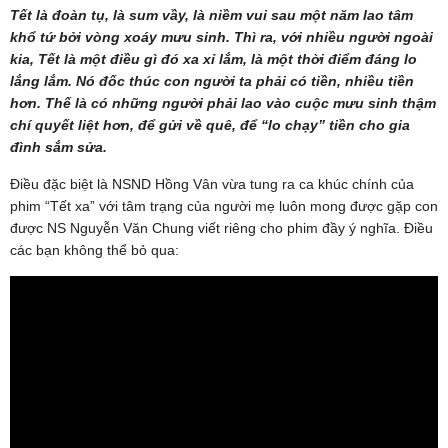
Tết là đoàn tụ, là sum vầy, là niềm vui sau một năm lao tâm
khổ tứ bởi vòng xoáy mưu sinh. Thì ra, với nhiều người ngoài
kia, Tết là một điều gì đó xa xỉ lắm, là một thời điểm đáng lo
lắng lắm. Nó đốc thúc con người ta phải có tiền, nhiều tiền
hơn. Thế là có những người phải lao vào cuộc mưu sinh thậm
chí quyết liệt hơn, để gửi về quê, để “lo chạy” tiền cho gia
đình sắm sửa.
Điều đặc biệt là NSND Hồng Vân vừa tung ra ca khúc chính của
phim “Tết xa” với tâm trạng của người mẹ luôn mong được gặp con
được NS Nguyễn Văn Chung viết riêng cho phim đầy ý nghĩa. Điều
các bạn không thể bỏ qua: