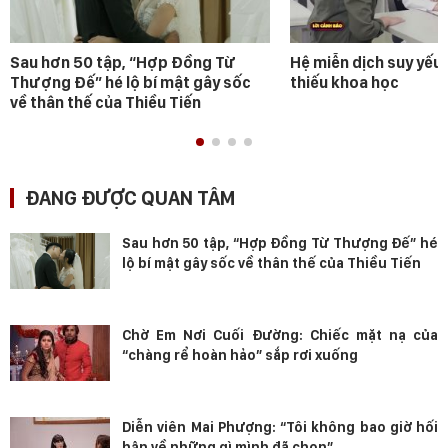
Sau hơn 50 tập, “Hợp Đồng Từ
Hệ miễn dịch suy yếu 
Thượng Đế” hé lộ bí mật gây sốc
thiếu khoa học
về thân thế của Thiều Tiến
ĐANG ĐƯỢC QUAN TÂM
Sau hơn 50 tập, “Hợp Đồng Từ Thượng Đế” hé
lộ bí mật gây sốc về thân thế của Thiều Tiến
Chờ Em Nơi Cuối Đường: Chiếc mặt nạ của
“chàng rể hoàn hảo” sắp rơi xuống
Diễn viên Mai Phượng: “Tôi không bao giờ hối
hận về những gì mình đã chọn”