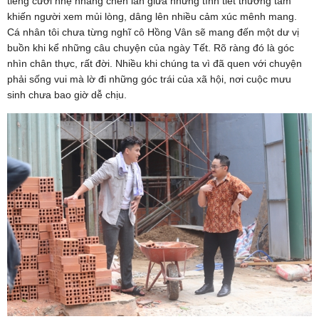
tiếng cười nhẹ nhàng chen lẫn giữa những tình tiết thương tâm
khiến người xem mủi lòng, dâng lên nhiều cảm xúc mênh mang.
Cá nhân tôi chưa từng nghĩ cô Hồng Vân sẽ mang đến một dư vị
buồn khi kể những câu chuyện của ngày Tết. Rõ ràng đó là góc
nhìn chân thực, rất đời. Nhiều khi chúng ta vì đã quen với chuyện
phải sống vui mà lờ đi những góc trái của xã hội, nơi cuộc mưu
sinh chưa bao giờ dễ chịu.