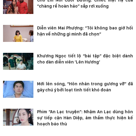
“chàng rể hoàn hảo” sắp rơi xuống
Diễn viên Mai Phượng: “Tôi không bao giờ hối
hận về những gì mình đã chọn”
Khương Ngọc tiết lộ “bài tập” đặc biệt dành
cho dàn diễn viên ‘Lên Hương’
Mới lên sóng, “Hôn nhân trong gương vỡ” đã
gây chú ý bởi loạt tình tiết khó đoán
Phim “An Lạc truyện”: Nhậm An Lạc dùng hôn
sự tiếp cận Hàn Diệp, âm thầm thực hiện kế
hoạch báo thù