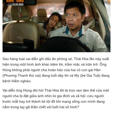
Sau hàng loạt vai diễn ghi dấu ấn phòng vé, Thái Hòa lần này xuất
hiện trong một hình ảnh khác kiệm lời, trầm mặc và trăn trở. Ông
Hùng không phải người cha hoàn hảo của hai cô con gái Hân
(Phương Thanh thủ vai) đang tuổi dậy thì và My (bé Gia Tuệ) đang
bệnh hiểm nghèo.
Vai diễn ông Hùng đòi hỏi Thái Hòa lột tả trọn vẹn tâm thế của một
người cha bị đặt giữa ánh nhìn từ gia đình và xã hội: cứu người
trước mắt hay trở thành kẻ tội đồ khi mạng sống con mình đang
nằm trong tay gã thần chết với lưỡi hái vô hình?