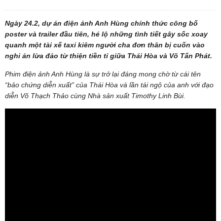
Ngày 24.2, dự án điện ảnh Anh Hùng chính thức công bố
poster và trailer đầu tiên, hé lộ những tình tiết gây sốc xoay
quanh một tài xế taxi kiêm người cha đơn thân bị cuốn vào
nghi án lừa đảo từ thiện tiền tỉ giữa Thái Hòa và Võ Tấn Phát.
Phim điện ảnh Anh Hùng là sự trở lại đáng mong chờ từ cái tên
“bảo chứng diễn xuất” của Thái Hòa và lần tái ngộ của anh với đạo
diễn Võ Thạch Thảo cùng Nhà sản xuất Timothy Linh Bùi.