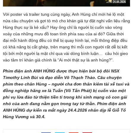
Với poster và trailer tung cùng ngày, Anh Hùng chỉ mới hé lộ một
nửa câu chuyện và gợi tò mò cho khán giả tự đặt nghi vấn liệu rằng
Hùng thực sự là kẻ xấu? Hay ông chỉ là người bị cuốn vào vòng
xoáy của những mưu đồ toan tính phía sau của ai đó? Giữa thời
đại mỗi hành động đều có thể bị quay hình lại, mỗi thông điệp đều
có khả năng bị cắt ghép, trên mạng thì mỗi con người rất dễ bị kết
tội bởi một người lạ mặt chỉ qua vài dòng bình luận… câu hỏi gieo
vào tâm trí khán giả chính là “Ai mới thật sự là anh hùng?”.
Phim điện ảnh ANH HÙNG được thực hiện bởi bộ đôi NSX
Timothy Linh Bùi và đạo diễn Võ Thạch Thảo. Câu chuyện
phim theo chân Hùng – người cha đơn thân kiêm tài xế taxi và
đồng nghiệp hãng xe là Tuấn (Võ Tấn Phát) bị cuốn vào một
phi vụ lừa đảo từ thiện tiền tỉ trong khi sinh mạng cô con gái
nhỏ của anh đang nằm gọn trong tay tử thần. Phim điện ảnh
ANH HÙNG dự kiến ra mắt ngày 24.4.2026 nhân dịp lễ Giỗ Tổ
Hùng Vương và 30.4.