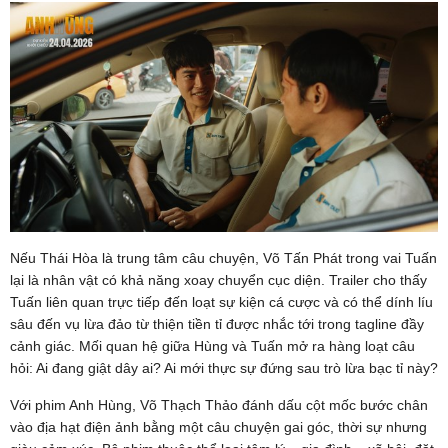
Nếu Thái Hòa là trung tâm câu chuyện, Võ Tấn Phát trong vai Tuấn
lại là nhân vật có khả năng xoay chuyển cục diện. Trailer cho thấy
Tuấn liên quan trực tiếp đến loạt sự kiện cá cược và có thể dính líu
sâu đến vụ lừa đảo từ thiện tiền tỉ được nhắc tới trong tagline đầy
cảnh giác. Mối quan hệ giữa Hùng và Tuấn mở ra hàng loạt câu
hỏi: Ai đang giật dây ai? Ai mới thực sự đứng sau trò lừa bạc tỉ này?
Với phim Anh Hùng, Võ Thạch Thảo đánh dấu cột mốc bước chân
vào địa hạt điện ảnh bằng một câu chuyện gai góc, thời sự nhưng