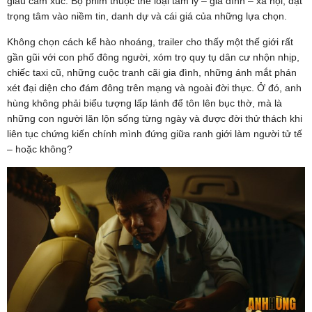
giàu cảm xúc. Bộ phim thuộc thể loại tâm lý – gia đình – xã hội, đặt
trọng tâm vào niềm tin, danh dự và cái giá của những lựa chọn.
Không chọn cách kể hào nhoáng, trailer cho thấy một thế giới rất
gần gũi với con phố đông người, xóm trọ quy tụ dân cư nhộn nhịp,
chiếc taxi cũ, những cuộc tranh cãi gia đình, những ánh mắt phán
xét đại diện cho đám đông trên mạng và ngoài đời thực. Ở đó, anh
hùng không phải biểu tượng lấp lánh để tôn lên bục thờ, mà là
những con người lăn lộn sống từng ngày và được đời thử thách khi
liên tục chứng kiến chính mình đứng giữa ranh giới làm người tử tế
– hoặc không?