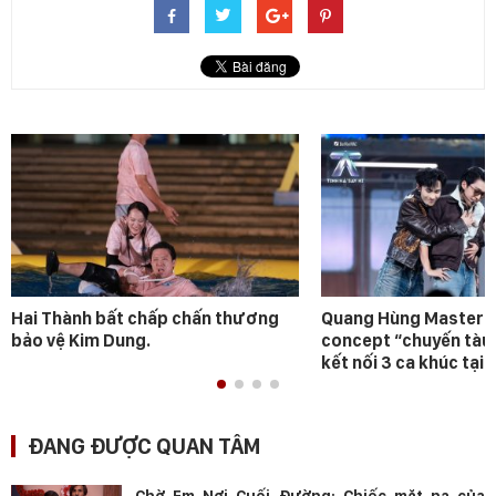
Hai Thành bất chấp chấn thương
Quang Hùng MasterD 
bảo vệ Kim Dung.
concept “chuyến tàu
kết nối 3 ca khúc tại 
ĐANG ĐƯỢC QUAN TÂM
Chờ Em Nơi Cuối Đường: Chiếc mặt nạ của