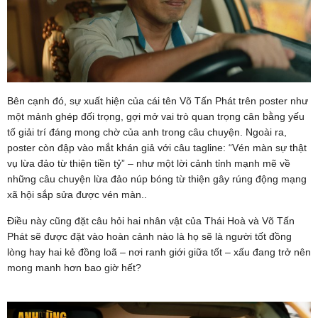
Bên cạnh đó, sự xuất hiện của cái tên Võ Tấn Phát trên poster như
một mảnh ghép đối trọng, gợi mở vai trò quan trọng cân bằng yếu
tố giải trí đáng mong chờ của anh trong câu chuyện. Ngoài ra,
poster còn đập vào mắt khán giả với câu tagline: “Vén màn sự thật
vụ lừa đảo từ thiện tiền tỷ” – như một lời cảnh tỉnh mạnh mẽ về
những câu chuyện lừa đảo núp bóng từ thiện gây rúng động mạng
xã hội sắp sửa được vén màn..
Điều này cũng đặt câu hỏi hai nhân vật của Thái Hoà và Võ Tấn
Phát sẽ được đặt vào hoàn cảnh nào là họ sẽ là người tốt đồng
lòng hay hai kẻ đồng loã – nơi ranh giới giữa tốt – xấu đang trở nên
mong manh hơn bao giờ hết?