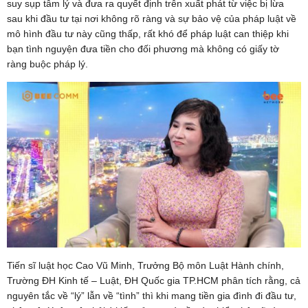
suy sụp tâm lý và đưa ra quyết định trên xuất phát từ việc bị lừa
sau khi đầu tư tại nơi không rõ ràng và sự bảo vệ của pháp luật về
mô hình đầu tư này cũng thấp, rất khó để pháp luật can thiệp khi
bạn tình nguyện đưa tiền cho đối phương mà không có giấy tờ
ràng buộc pháp lý.
Tiến sĩ luật học Cao Vũ Minh, Trưởng Bộ môn Luật Hành chính,
Trường ĐH Kinh tế – Luật, ĐH Quốc gia TP.HCM phân tích rằng, cả
nguyên tắc về “lý” lẫn về “tình” thì khi mang tiền gia đình đi đầu tư,