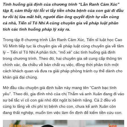
Tình huống giả định của chương trình “Lằn Ranh Cảm Xúc”
tập 8, cảm thấy tội lỗi vì lấy tiền chữa bệnh của con gái đi đầu
tư rồi bị lừa mất hết, người đàn ông quyết định tự vẫn cùng
cả nhà, Tiến sĩ Tô Nhi A cùng chuyên gia về pháp luật phân
tích các tình huống pháp lý xảy ra.
Trong tập 8 chương trình Lằn Ranh Cảm Xúc, Tiến sĩ luật học Cao
Vũ Minh tiếp tục là chuyên gia về pháp luật cùng chuyên gia về tâm
lý – Tiến sĩ Tô Nhi A phân tích, “mổ xẻ” các tình huống giả định
trong chương trình. Theo đó, hai chuyên gia sẽ cung cấp thông tin
chính xác, đa chiều về bản chất vụ việc, đồng thời phân tích một
cách khách quan và đưa ra giải pháp phòng tránh cụ thể dành cho
khán giả đại chúng.
Mở đầu câu chuyện giả định tuần này mang tên “Canh bạc tình
yêu”. Theo đó, gia đình nhỏ của chị Thắm và anh Xuân đang đi vào
sự bế tắc vì cô con gái nhỏ đột ngột bị bệnh nặng. Cả 2 đều vô
cùng lo lắng về chi phí trị bệnh cho con, chưa kể anh Xuân còn
đang thất nghiệp, muốn tìm việc làm ổn định để kiếm tiền cứu con.