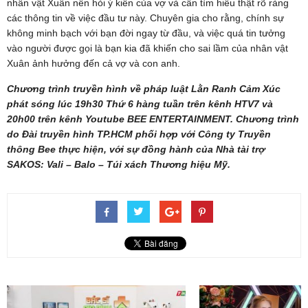
nhân vật Xuân nên hỏi ý kiến của vợ và cần tìm hiểu thật rõ ràng
các thông tin về việc đầu tư này. Chuyên gia cho rằng, chính sự
không minh bạch với bạn đời ngay từ đầu, và việc quá tin tưởng
vào người được gọi là bạn kia đã khiến cho sai lầm của nhân vật
Xuân ảnh hưởng đến cả vợ và con anh.
Chương trình truyền hình về pháp luật Lằn Ranh Cảm Xúc
phát sóng lúc 19h30 Thứ 6 hàng tuần trên kênh HTV7 và
20h00 trên kênh Youtube BEE ENTERTAINMENT. Chương trình
do Đài truyền hình TP.HCM phối hợp với Công ty Truyền
thông Bee thực hiện, với sự đồng hành của Nhà tài trợ
SAKOS: Vali – Balo – Túi xách Thương hiệu Mỹ.