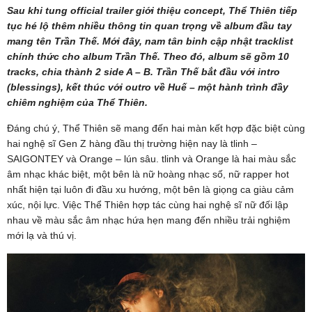
Sau khi tung official trailer giới thiệu concept, Thể Thiên tiếp
tục hé lộ thêm nhiều thông tin quan trọng về album đầu tay
mang tên Trần Thế. Mới đây, nam tân binh cập nhật tracklist
chính thức cho album Trần Thế. Theo đó, album sẽ gồm 10
tracks, chia thành 2 side A – B. Trần Thế bắt đầu với intro
(blessings), kết thúc với outro về Huế – một hành trình đầy
chiêm nghiệm của Thể Thiên.
Đáng chú ý, Thể Thiên sẽ mang đến hai màn kết hợp đặc biệt cùng
hai nghệ sĩ Gen Z hàng đầu thị trường hiện nay là tlinh –
SAIGONTEY và Orange – lún sâu. tlinh và Orange là hai màu sắc
âm nhạc khác biệt, một bên là nữ hoàng nhạc số, nữ rapper hot
nhất hiện tại luôn đi đầu xu hướng, một bên là giọng ca giàu cảm
xúc, nội lực. Việc Thể Thiên hợp tác cùng hai nghệ sĩ nữ đối lập
nhau về màu sắc âm nhạc hứa hẹn mang đến nhiều trải nghiệm
mới lạ và thú vị.