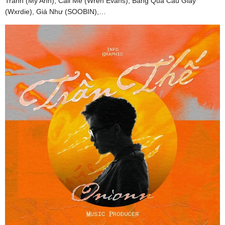
Tránh (Mỹ Anh), Call Me (Wren Evans), Băng Qua Cầu Giấy
(Wxrdie), Giá Như (SOOBIN),…