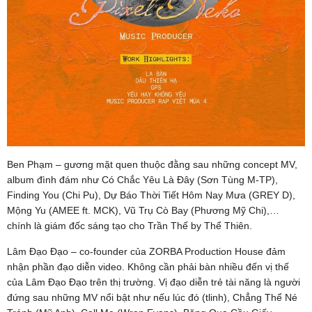
Ben Phạm – gương mặt quen thuộc đằng sau những concept MV,
album đình đám như Có Chắc Yêu Là Đây (Sơn Tùng M-TP),
Finding You (Chi Pu), Dự Báo Thời Tiết Hôm Nay Mưa (GREY D),
Mộng Yu (AMEE ft. MCK), Vũ Trụ Cò Bay (Phương Mỹ Chi),…
chính là giám đốc sáng tạo cho Trần Thế by Thể Thiên.
Lâm Đạo Đạo – co-founder của ZORBA Production House đảm
nhận phần đạo diễn video. Không cần phải bàn nhiều đến vị thế
của Lâm Đạo Đạo trên thị trường. Vị đạo diễn trẻ tài năng là người
đứng sau những MV nổi bật như nếu lúc đó (tlinh), Chẳng Thể Né