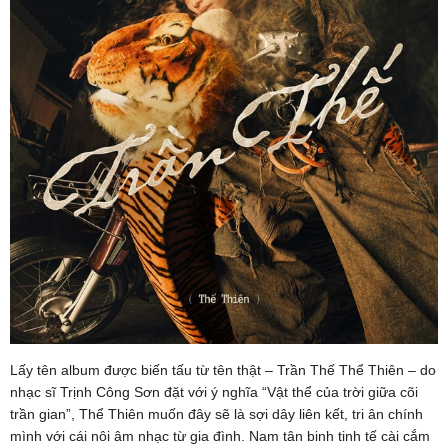
Lấy tên album được biến tấu từ tên thật – Trần Thế Thể Thiên – do
nhạc sĩ Trịnh Công Sơn đặt với ý nghĩa “Vật thể của trời giữa cõi
trần gian”, Thể Thiên muốn đây sẽ là sợi dây liên kết, tri ân chính
mình với cái nôi âm nhạc từ gia đình. Nam tân binh tinh tế cài cắm