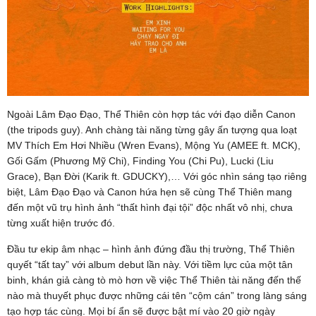
Ngoài Lâm Đạo Đạo, Thể Thiên còn hợp tác với đạo diễn Canon
(the tripods guy). Anh chàng tài năng từng gây ấn tượng qua loạt
MV Thích Em Hơi Nhiều (Wren Evans), Mộng Yu (AMEE ft. MCK),
Gối Gấm (Phương Mỹ Chi), Finding You (Chi Pu), Lucki (Liu
Grace), Bạn Đời (Karik ft. GDUCKY),… Với góc nhìn sáng tạo riêng
biệt, Lâm Đạo Đạo và Canon hứa hẹn sẽ cùng Thể Thiên mang
đến một vũ trụ hình ảnh “thất hình đại tội” độc nhất vô nhị, chưa
từng xuất hiện trước đó.
Đầu tư ekip âm nhạc – hình ảnh đứng đầu thị trường, Thể Thiên
quyết “tất tay” với album debut lần này. Với tiềm lực của một tân
binh, khán giả càng tò mò hơn về việc Thể Thiên tài năng đến thế
nào mà thuyết phục được những cái tên “cộm cán” trong làng sáng
tạo hợp tác cùng. Mọi bí ẩn sẽ được bật mí vào 20 giờ ngày