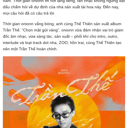
năm. Thời gian onionn im hơi lặng tiếng, fan nhạc không ngừng đặt
dấu chấm hỏi về dự định của nhà sản xuất tài hoa này. Đến nay,
mọi câu hỏi đã có câu trả lời.
Thời gian onionn vắng bóng, anh cùng Thể Thiên sản xuất album
Trần Thế. “Chọn mặt gửi vàng”, onionn vừa đảm nhận vai trò giám
đốc âm nhạc, vừa sáng tác, sản xuất – phối khí cho intro, outro,
interlude và loạt track dot nha, ZOO, hồn trai, cùng Thể Thiên tạo
nên một Trần Thế hoàn chỉnh.