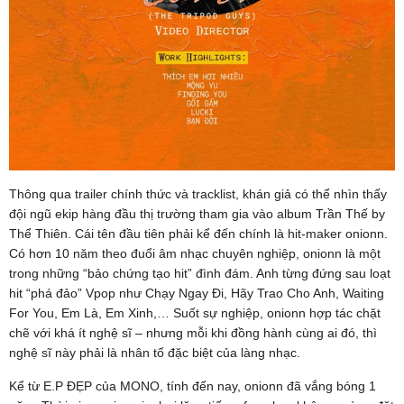
Thông qua trailer chính thức và tracklist, khán giả có thể nhìn thấy
đội ngũ ekip hàng đầu thị trường tham gia vào album Trần Thế by
Thể Thiên. Cái tên đầu tiên phải kể đến chính là hit-maker onionn.
Có hơn 10 năm theo đuổi âm nhạc chuyên nghiệp, onionn là một
trong những “bảo chứng tạo hit” đình đám. Anh từng đứng sau loạt
hit “phá đảo” Vpop như Chạy Ngay Đi, Hãy Trao Cho Anh, Waiting
For You, Em Là, Em Xinh,… Suốt sự nghiệp, onionn hợp tác chặt
chẽ với khá ít nghệ sĩ – nhưng mỗi khi đồng hành cùng ai đó, thì
nghệ sĩ này phải là nhân tố đặc biệt của làng nhạc.
Kể từ E.P ĐẸP của MONO, tính đến nay, onionn đã vắng bóng 1