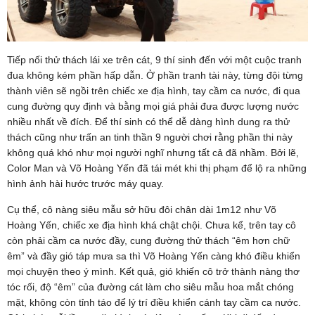
Tiếp nối thử thách lái xe trên cát, 9 thí sinh đến với một cuộc tranh
đua không kém phần hấp dẫn. Ở phần tranh tài này, từng đội từng
thành viên sẽ ngồi trên chiếc xe địa hình, tay cầm ca nước, đi qua
cung đường quy định và bằng mọi giá phải đưa được lượng nước
nhiều nhất về đích. Để thí sinh có thể dễ dàng hình dung ra thử
thách cũng như trấn an tinh thần 9 người chơi rằng phần thi này
không quá khó như mọi người nghĩ nhưng tất cả đã nhầm. Bởi lẽ,
Color Man và Võ Hoàng Yến đã tái mét khi thị phạm để lộ ra những
hình ảnh hài hước trước máy quay.
Cụ thể, cô nàng siêu mẫu sở hữu đôi chân dài 1m12 như Võ
Hoàng Yến, chiếc xe địa hình khá chật chội. Chưa kể, trên tay cô
còn phải cầm ca nước đầy, cung đường thử thách “êm hơn chữ
êm” và đầy gió táp mưa sa thì Võ Hoàng Yến càng khó điều khiển
mọi chuyện theo ý mình. Kết quả, gió khiến cô trở thành nàng thơ
tóc rối, độ “êm” của đường cát làm cho siêu mẫu hoa mắt chóng
mặt, không còn tỉnh táo để lý trí điều khiển cánh tay cầm ca nước.