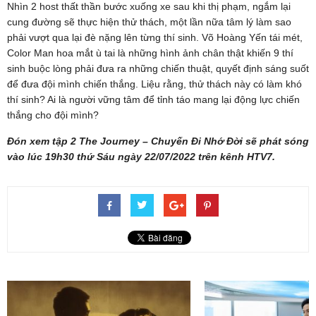
Nhìn 2 host thất thần bước xuống xe sau khi thị phạm, ngắm lại
cung đường sẽ thực hiện thử thách, một lần nữa tâm lý làm sao
phải vượt qua lại đè nặng lên từng thí sinh. Võ Hoàng Yến tái mét,
Color Man hoa mắt ù tai là những hình ảnh chân thật khiến 9 thí
sinh buộc lòng phải đưa ra những chiến thuật, quyết định sáng suốt
để đưa đội mình chiến thắng. Liệu rằng, thử thách này có làm khó
thí sinh? Ai là người vững tâm để tỉnh táo mang lại động lực chiến
thắng cho đội mình?
Đón xem tập 2 The Journey – Chuyến Đi Nhớ Đời sẽ phát sóng
vào lúc 19h30 thứ Sáu ngày 22/07/2022 trên kênh HTV7.