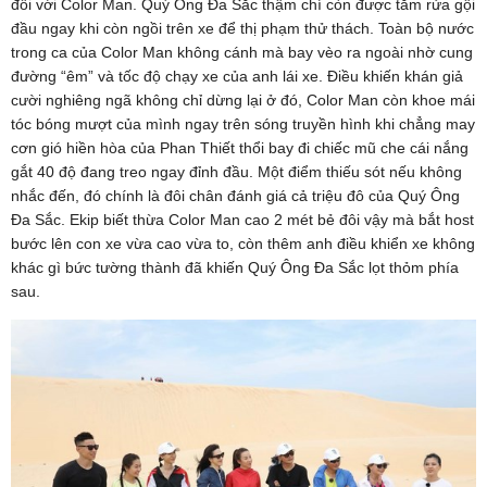
đối với Color Man. Quý Ông Đa Sắc thậm chí còn được tắm rửa gội
đầu ngay khi còn ngồi trên xe để thị phạm thử thách. Toàn bộ nước
trong ca của Color Man không cánh mà bay vèo ra ngoài nhờ cung
đường “êm” và tốc độ chạy xe của anh lái xe. Điều khiến khán giả
cười nghiêng ngã không chỉ dừng lại ở đó, Color Man còn khoe mái
tóc bóng mượt của mình ngay trên sóng truyền hình khi chẳng may
cơn gió hiền hòa của Phan Thiết thổi bay đi chiếc mũ che cái nắng
gắt 40 độ đang treo ngay đỉnh đầu. Một điểm thiếu sót nếu không
nhắc đến, đó chính là đôi chân đánh giá cả triệu đô của Quý Ông
Đa Sắc. Ekip biết thừa Color Man cao 2 mét bẻ đôi vậy mà bắt host
bước lên con xe vừa cao vừa to, còn thêm anh điều khiển xe không
khác gì bức tường thành đã khiến Quý Ông Đa Sắc lọt thỏm phía
sau.