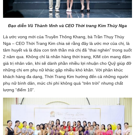
Đạo diễn Vũ Thành Vinh và CEO Thời trang Kim Thùy Nga
Là ước vọng mới của Truyền Thông Khang, bà Trần Thụy Thùy
Nga – CEO Thời Trang Kim chia sẻ rằng đây là ước mơ của chị, là
tâm huyết và là đứa con tinh thần mà chị đã “thai nghén” trong suốt
2 năm qua. Không chỉ là nhãn hàng thời trang, KIM còn mang đậm
giá trị nhân văn, khi sẽ dành phần nhiều lợi nhuận cho Quỹ giúp đỡ
những chị em phụ nữ khác gặp nhiều khó khăn. Với phân khúc
khách hàng đa dạng, Thời Trang Kim hướng đến cả những người
phụ nữ bình dân, mức chi phí không quá “trên trời” nhưng chất
lượng “điểm 10”.