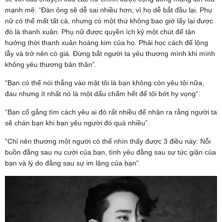
mạnh mẽ: “Đàn ông sẽ dễ sai nhiều hơn, vì họ dễ bắt đầu lại. Phụ
nữ có thể mất tất cả, nhưng có một thứ không bao giờ lấy lại được
đó là thanh xuân. Phụ nữ được quyền ích kỷ một chút để tận
hưởng thời thanh xuân hoàng kim của họ. Phải học cách để lộng
lẫy và trở nên có giá. Đừng bắt người ta yêu thương mình khi mình
không yêu thương bản thân”.
“Bạn có thể nói thẳng vào mặt tôi là bạn không còn yêu tôi nữa,
đau nhưng ít nhất nó là một dấu chấm hết để tôi bớt hy vọng”.
“Bạn cố gắng tìm cách yêu ai đó rất nhiều để nhận ra rằng người ta
sẽ chán bạn khi bạn yêu người đó quá nhiều”.
“Chỉ nên thương một người có thể nhìn thấy được 3 điều này: Nỗi
buồn đằng sau nụ cười của bạn, tình yêu đằng sau sự tức giận của
bạn và lý do đằng sau sự im lặng của bạn”.