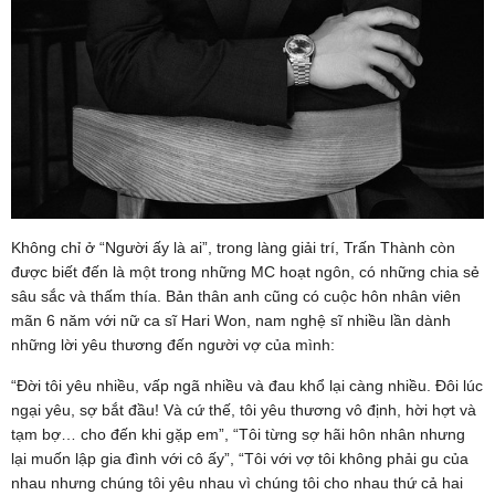
Không chỉ ở “Người ấy là ai”, trong làng giải trí, Trấn Thành còn
được biết đến là một trong những MC hoạt ngôn, có những chia sẻ
sâu sắc và thấm thía. Bản thân anh cũng có cuộc hôn nhân viên
mãn 6 năm với nữ ca sĩ Hari Won, nam nghệ sĩ nhiều lần dành
những lời yêu thương đến người vợ của mình:
“Đời tôi yêu nhiều, vấp ngã nhiều và đau khổ lại càng nhiều. Đôi lúc
ngại yêu, sợ bắt đầu! Và cứ thế, tôi yêu thương vô định, hời hợt và
tạm bợ… cho đến khi gặp em”, “Tôi từng sợ hãi hôn nhân nhưng
lại muốn lập gia đình với cô ấy”, “Tôi với vợ tôi không phải gu của
nhau nhưng chúng tôi yêu nhau vì chúng tôi cho nhau thứ cả hai