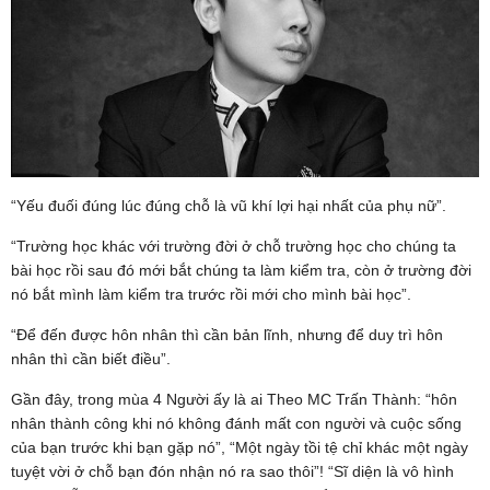
“Yếu đuối đúng lúc đúng chỗ là vũ khí lợi hại nhất của phụ nữ”.
“Trường học khác với trường đời ở chỗ trường học cho chúng ta
bài học rồi sau đó mới bắt chúng ta làm kiểm tra, còn ở trường đời
nó bắt mình làm kiểm tra trước rồi mới cho mình bài học”.
“Để đến được hôn nhân thì cần bản lĩnh, nhưng để duy trì hôn
nhân thì cần biết điều”.
Gần đây, trong mùa 4 Người ấy là ai Theo MC Trấn Thành: “hôn
nhân thành công khi nó không đánh mất con người và cuộc sống
của bạn trước khi bạn gặp nó”, “Một ngày tồi tệ chỉ khác một ngày
tuyệt vời ở chỗ bạn đón nhận nó ra sao thôi”! “Sĩ diện là vô hình