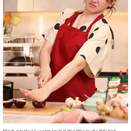
Khách mời tập 1 Lục cơm nguội là Hari Won lại cho thấy hình