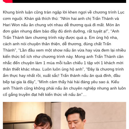
Khung bình luận cũng tràn ngập lời khen ngợi về chương trình Lục
cơm nguội. Khán giả thích thú: “Nhìn hai anh chị Trấn Thành và
Hari Won nấu ăn chung với nhau dễ thương quá đi mất. Món ăn
đơn giản nhưng đảm bảo đầy đủ dinh dưỡng, rất tuyệt ạ!”, “Anh
Trấn Thành làm chương trình này được quá ạ. Em ủng hộ nha,
cách anh nói chuyện thân thiện, dễ thương, đúng chất Trấn
Thành”, “Lần đầu xem một show nấu ăn vừa hay vừa đem lại nhiều
kiến thức bổ ích như chương trình này. Mong anh Trấn Thành cân
nhắc đến chuyện làm 1 mùa mỗi tuần chiếu 1 tập với 1 khách mời
thân thiết khác nhau. Luôn luôn ủng hộ anh”, “Đây là chương trình
ẩm thực hay nhất rồi, xuất sắc! Trấn thành nấu ăn quá đỉnh, đầu
bếp tại gia là đây”, “Mình cảm thấy hài hài đáng yêu sao á. Kiểu
anh Thành cũng không phải nấu ăn chuyên nghiệp nhưng anh luôn
cố gắng truyền đạt hết kiến thức về nấu ăn”…