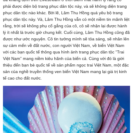
phải được diện bộ trang phục dân tộc này, và sẽ không diện trang
phục dân tộc nào khác. Bởi lẽ, Lâm Thu Hồng quá yêu bộ trang
phục dân tộc này. Và, Lâm Thu Hồng vẫn có một niềm tin mãnh liệt
rằng, trời sẽ không phụ cố gắng của cô, cô sẽ nhận lại được hành
lý ít nhất là trước giờ chung kết. Cuối cùng, Lâm Thu Hồng cũng đã
được như ước nguyện. Cô tin tưởng mình sẽ tỏa sáng, sẽ nhân lên
sự cảm mến về đất nước, con người Việt Nam, về biển Việt Nam
với các bạn quốc tế thông qua hình ảnh trang phục dân tộc “Trai
Việt Nam” mang niềm kiêu hãnh của biển cả. Cùng với đó là giới
thiệu đến bạn bè quốc tế về sản phẩm ngọc trai Việt Nam, một đặc
sản của nghề truyền thống ven biển Việt Nam mang lại giá trị kinh
tế cao cho đất nước.