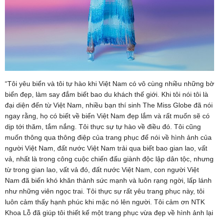
“Tôi yêu biển và tôi tự hào khi Việt Nam có vô cùng nhiều những bờ
biển đẹp, làm say đắm biết bao du khách thế giới. Khi tôi nói tôi là
đại diện đến từ Việt Nam, nhiều bạn thí sinh The Miss Globe đã nói
ngay rằng, họ có biết về biển Việt Nam đẹp lắm và rất muốn sẽ có
dịp tới thăm, tắm nắng. Tôi thực sự tự hào về điều đó. Tôi cũng
muốn thông qua thông điệp của trang phục để nói về hình ảnh của
người Việt Nam, đất nước Việt Nam trải qua biết bao gian lao, vất
vả, nhất là trong công cuộc chiến đấu giành độc lập dân tộc, nhưng
từ trong gian lao, vất vả đó, đất nước Việt Nam, con người Việt
Nam đã biến khó khăn thành sức mạnh và luôn rạng ngời, lấp lánh
như những viên ngọc trai. Tôi thực sự rất yêu trang phục này, tôi
luôn cảm thấy hạnh phúc khi mặc nó lên người. Tôi cảm ơn NTK
Khoa Lỗ đã giúp tôi thiết kế một trang phục vừa đẹp về hình ảnh lại