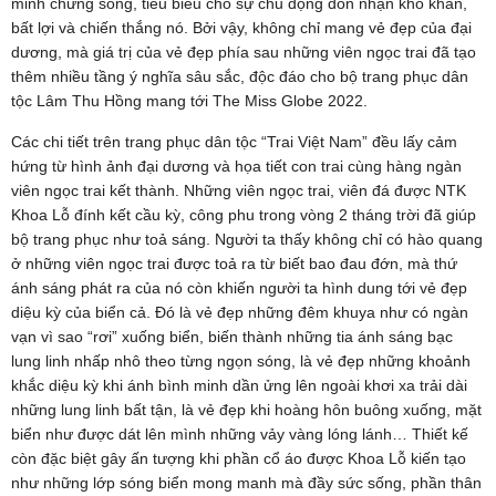
minh chứng sống, tiêu biểu cho sự chủ động đón nhận khó khăn,
bất lợi và chiến thắng nó. Bởi vậy, không chỉ mang vẻ đẹp của đại
dương, mà giá trị của vẻ đẹp phía sau những viên ngọc trai đã tạo
thêm nhiều tầng ý nghĩa sâu sắc, độc đáo cho bộ trang phục dân
tộc Lâm Thu Hồng mang tới The Miss Globe 2022.
Các chi tiết trên trang phục dân tộc “Trai Việt Nam” đều lấy cảm
hứng từ hình ảnh đại dương và họa tiết con trai cùng hàng ngàn
viên ngọc trai kết thành. Những viên ngọc trai, viên đá được NTK
Khoa Lỗ đính kết cầu kỳ, công phu trong vòng 2 tháng trời đã giúp
bộ trang phục như toả sáng. Người ta thấy không chỉ có hào quang
ở những viên ngọc trai được toả ra từ biết bao đau đớn, mà thứ
ánh sáng phát ra của nó còn khiến người ta hình dung tới vẻ đẹp
diệu kỳ của biển cả. Đó là vẻ đẹp những đêm khuya như có ngàn
vạn vì sao “rơi” xuống biển, biến thành những tia ánh sáng bạc
lung linh nhấp nhô theo từng ngọn sóng, là vẻ đẹp những khoảnh
khắc diệu kỳ khi ánh bình minh dần ửng lên ngoài khơi xa trải dài
những lung linh bất tận, là vẻ đẹp khi hoàng hôn buông xuống, mặt
biển như được dát lên mình những vảy vàng lóng lánh… Thiết kế
còn đặc biệt gây ấn tượng khi phần cổ áo được Khoa Lỗ kiến tạo
như những lớp sóng biển mong manh mà đầy sức sống, phần thân