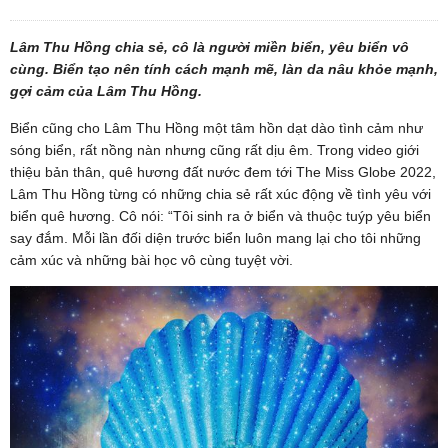
Lâm Thu Hồng chia sẻ, cô là người miền biển, yêu biển vô
cùng. Biển tạo nên tính cách mạnh mẽ, làn da nâu khỏe mạnh,
gợi cảm của Lâm Thu Hồng.
Biển cũng cho Lâm Thu Hồng một tâm hồn dạt dào tình cảm như
sóng biển, rất nồng nàn nhưng cũng rất dịu êm. Trong video giới
thiệu bản thân, quê hương đất nước đem tới The Miss Globe 2022,
Lâm Thu Hồng từng có những chia sẻ rất xúc động về tình yêu với
biển quê hương. Cô nói: “Tôi sinh ra ở biển và thuộc tuýp yêu biển
say đắm. Mỗi lần đối diện trước biển luôn mang lại cho tôi những
cảm xúc và những bài học vô cùng tuyệt vời.