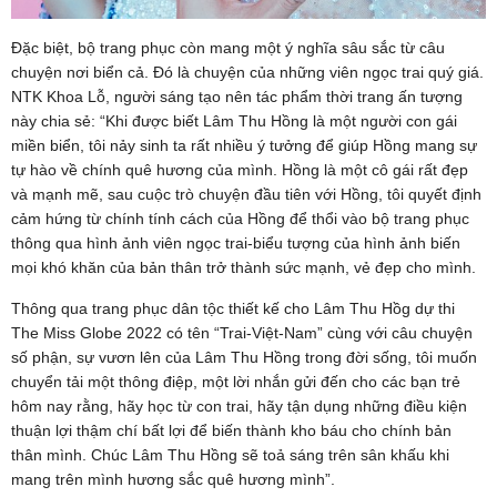
Đặc biệt, bộ trang phục còn mang một ý nghĩa sâu sắc từ câu
chuyện nơi biển cả. Đó là chuyện của những viên ngọc trai quý giá.
NTK Khoa Lỗ, người sáng tạo nên tác phẩm thời trang ấn tượng
này chia sẻ: “Khi được biết Lâm Thu Hồng là một người con gái
miền biển, tôi nảy sinh ta rất nhiều ý tưởng để giúp Hồng mang sự
tự hào về chính quê hương của mình. Hồng là một cô gái rất đẹp
và mạnh mẽ, sau cuộc trò chuyện đầu tiên với Hồng, tôi quyết định
cảm hứng từ chính tính cách của Hồng để thổi vào bộ trang phục
thông qua hình ảnh viên ngọc trai-biểu tượng của hình ảnh biến
mọi khó khăn của bản thân trở thành sức mạnh, vẻ đẹp cho mình.
Thông qua trang phục dân tộc thiết kế cho Lâm Thu Hồg dự thi
The Miss Globe 2022 có tên “Trai-Việt-Nam” cùng với câu chuyện
số phận, sự vươn lên của Lâm Thu Hồng trong đời sống, tôi muốn
chuyển tải một thông điệp, một lời nhắn gửi đến cho các bạn trẻ
hôm nay rằng, hãy học từ con trai, hãy tận dụng những điều kiện
thuận lợi thậm chí bất lợi để biến thành kho báu cho chính bản
thân mình. Chúc Lâm Thu Hồng sẽ toả sáng trên sân khấu khi
mang trên mình hương sắc quê hương mình”.