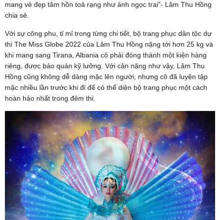
mang vẻ đẹp tâm hồn toả rạng như ánh ngọc trai”- Lâm Thu Hồng
chia sẻ.
Với sự công phu, tỉ mỉ trong từng chi tiết, bộ trang phục dân tộc dự
thi The Miss Globe 2022 của Lâm Thu Hồng nặng tới hơn 25 kg và
khi mang sang Tirana, Albania cô phải đóng thành một kiện hàng
riêng, được bảo quản kỹ lưỡng. Với cân nặng như vậy, Lâm Thu
Hồng cũng không dễ dàng mặc lên người, nhưng cô đã luyện tập
mặc nhiều lần trước khi đi để có thể diện bộ trang phục một cách
hoàn hảo nhất trong đêm thi.