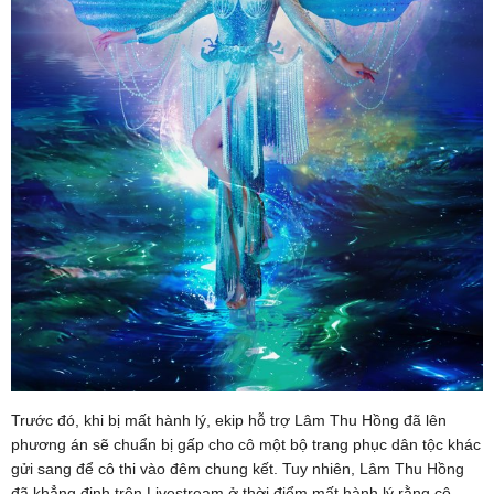
Trước đó, khi bị mất hành lý, ekip hỗ trợ Lâm Thu Hồng đã lên
phương án sẽ chuẩn bị gấp cho cô một bộ trang phục dân tộc khác
gửi sang để cô thi vào đêm chung kết. Tuy nhiên, Lâm Thu Hồng
đã khẳng định trên Livestream ở thời điểm mất hành lý rằng cô