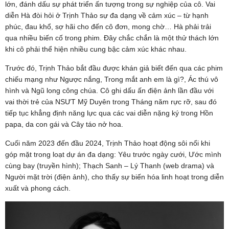
lớn, đánh dấu sự phát triển ấn tượng trong sự nghiệp của cô. Vai
diễn Hà đòi hỏi ở Trịnh Thảo sự đa dạng về cảm xúc – từ hạnh
phúc, đau khổ, sợ hãi cho đến cô đơn, mong chờ… Hà phải trải
qua nhiều biến cố trong phim. Đây chắc chắn là một thử thách lớn
khi cô phải thể hiện nhiều cung bậc cảm xúc khác nhau.
Trước đó, Trịnh Thảo bắt đầu được khán giả biết đến qua các phim
chiếu mạng như Ngược nắng, Trong mắt anh em là gì?, Ác thú vô
hình và Ngũ long công chúa. Cô ghi dấu ấn điện ảnh lần đầu với
vai thời trẻ của NSƯT Mỹ Duyên trong Tháng năm rực rỡ, sau đó
tiếp tục khẳng định năng lực qua các vai diễn nặng ký trong Hồn
papa, da con gái và Cây táo nở hoa.
Cuối năm 2023 đến đầu 2024, Trịnh Thảo hoạt động sôi nổi khi
góp mặt trong loạt dự án đa dạng: Yêu trước ngày cưới, Ước mình
cùng bay (truyền hình); Thạch Sanh – Lý Thanh (web drama) và
Người mặt trời (điện ảnh), cho thấy sự biến hóa linh hoạt trong diễn
xuất và phong cách.