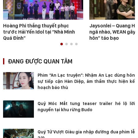
Hoàng Phi thắng thuyết phục
Jaysonlei – Quang H
trước Hải Yến Idol tại “Nhà Mình
ngã nhào, WEAN gây s
Quá Đỉnh”
hôn” táo bạo
ĐANG ĐƯỢC QUAN TÂM
Phim “An Lạc truyện”: Nhậm An Lạc dùng hôn
sự tiếp cận Hàn Diệp, âm thầm thực hiện kế
hoạch báo thù
Quỷ Móc Mắt tung teaser trailer hé lộ lời
nguyền tại khu rừng Budo
Quý Tử Vượt Giàu gia nhập đường đua phim lễ
2/9