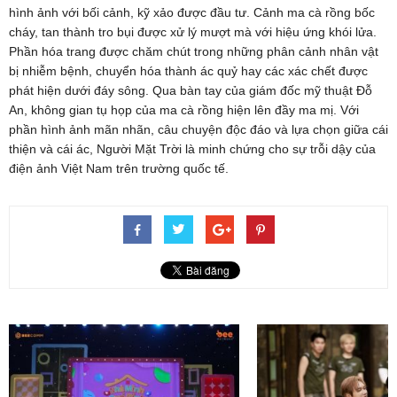
hình ảnh với bối cảnh, kỹ xảo được đầu tư. Cảnh ma cà rồng bốc
cháy, tan thành tro bụi được xử lý mượt mà với hiệu ứng khói lửa.
Phần hóa trang được chăm chút trong những phân cảnh nhân vật
bị nhiễm bệnh, chuyển hóa thành ác quỷ hay các xác chết được
phát hiện dưới đáy sông. Qua bàn tay của giám đốc mỹ thuật Đỗ
An, không gian tụ họp của ma cà rồng hiện lên đầy ma mị. Với
phần hình ảnh mãn nhãn, câu chuyện độc đáo và lựa chọn giữa cái
thiện và cái ác, Người Mặt Trời là minh chứng cho sự trỗi dậy của
điện ảnh Việt Nam trên trường quốc tế.