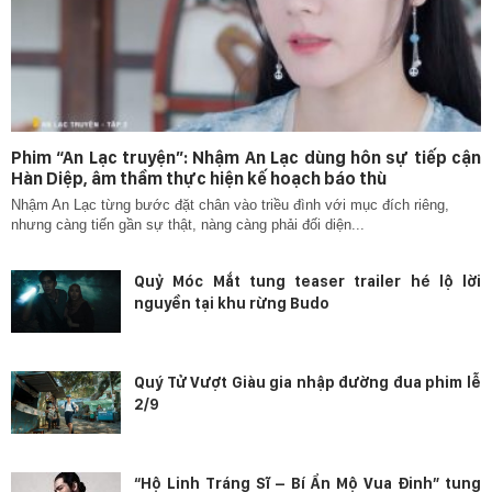
Phim “An Lạc truyện”: Nhậm An Lạc dùng hôn sự tiếp cận
Hàn Diệp, âm thầm thực hiện kế hoạch báo thù
Nhậm An Lạc từng bước đặt chân vào triều đình với mục đích riêng,
nhưng càng tiến gần sự thật, nàng càng phải đối diện...
Quỷ Móc Mắt tung teaser trailer hé lộ lời
nguyền tại khu rừng Budo
Quý Tử Vượt Giàu gia nhập đường đua phim lễ
2/9
“Hộ Linh Tráng Sĩ – Bí Ẩn Mộ Vua Đinh” tung