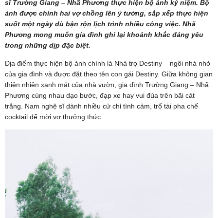
sĩ Trường Giang – Nhã Phương thực hiện bộ ảnh kỷ niệm. Bộ
ảnh được chính hai vợ chồng lên ý tưởng, sắp xếp thực hiện
suốt một ngày dù bận rộn lịch trình nhiều công việc. Nhã
Phương mong muốn gia đình ghi lại khoảnh khắc đáng yêu
trong những dịp đặc biệt.
Địa điểm thực hiện bộ ảnh chính là Nhà trọ Destiny – ngôi nhà nhỏ
của gia đình và được đặt theo tên con gái Destiny. Giữa không gian
thiên nhiên xanh mát của nhà vườn, gia đình Trường Giang – Nhã
Phương cùng nhau dạo bước, đạp xe hay vui đùa trên bãi cát
trắng. Nam nghệ sĩ dành nhiều cử chỉ tình cảm, trổ tài pha chế
cocktail để mời vợ thưởng thức.