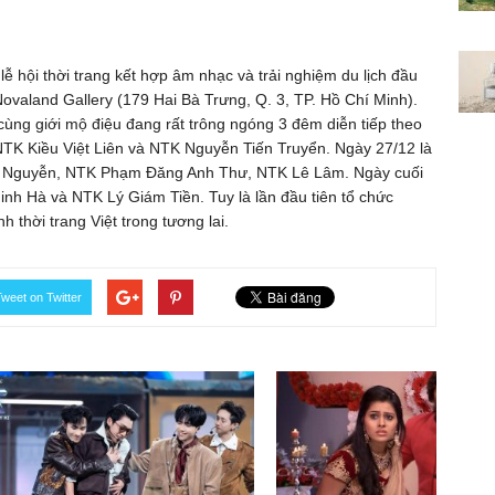
 lễ hội thời trang kết hợp âm nhạc và trải nghiệm du lịch đầu
 Novaland Gallery (179 Hai Bà Trưng, Q. 3, TP. Hồ Chí Minh).
ùng giới mộ điệu đang rất trông ngóng 3 đêm diễn tiếp theo
NTK Kiều Việt Liên và NTK Nguyễn Tiến Truyển. Ngày 27/12 là
 Nguyễn, NTK Phạm Đăng Anh Thư, NTK Lê Lâm. Ngày cuối
h Hà và NTK Lý Giám Tiền. Tuy là lần đầu tiên tổ chức
 thời trang Việt trong tương lai.
weet on Twitter