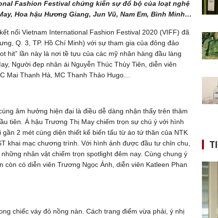
onal Fashion Festival chứng kiến sự đổ bộ của loạt nghệ
 May, Hoa hậu Hương Giang, Jun Vũ, Nam Em, Bình Minh…
kết nối Vietnam International Fashion Festival 2020 (VIFF) đã
rưng, Q. 3, TP. Hồ Chí Minh) với sự tham gia của đông đảo
ot hit” lần này là nơi tề tựu của các mỹ nhân hàng đầu làng
 May, Người đẹp nhân ái Nguyễn Thúc Thùy Tiên, diễn viên
ũ, MC Mai Thanh Hà, MC Thanh Thảo Hugo…
 cùng âm hưởng hiện đại là điều dễ dàng nhận thấy trên thảm
đầu tiên. Á hậu Trương Thị May chiếm trọn sự chú ý với hình
ài gần 2 mét cùng diện thiết kế biến tấu từ áo tứ thân của NTK
T
ST khai mạc chương trình. Với hình ảnh được đầu tư chỉn chu,
 những nhân vật chiếm trọn spotlight đêm nay. Cùng chung ý
tân còn có diễn viên Trương Ngọc Ánh, diễn viên Katleen Phan
ong chiếc váy đỏ nồng nàn. Cách trang điểm vừa phải, ý nhị