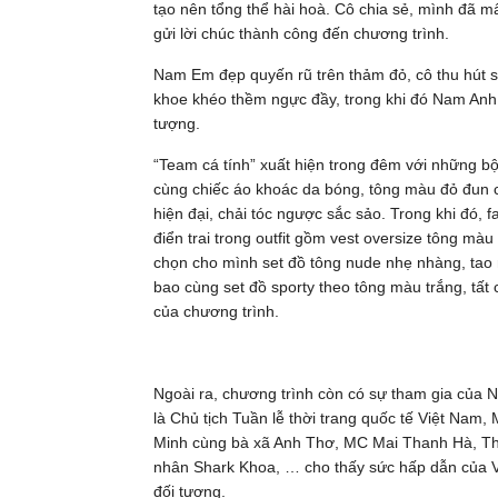
tạo nên tổng thể hài hoà. Cô chia sẻ, mình đã m
gửi lời chúc thành công đến chương trình.
Nam Em đẹp quyến rũ trên thảm đỏ, cô thu hút s
khoe khéo thềm ngực đầy, trong khi đó Nam Anh 
tượng.
“Team cá tính” xuất hiện trong đêm với những b
cùng chiếc áo khoác da bóng, tông màu đỏ đun c
hiện đại, chải tóc ngược sắc sảo. Trong khi đó, fa
điển trai trong outfit gồm vest oversize tông màu
chọn cho mình set đồ tông nude nhẹ nhàng, ta
bao cùng set đồ sporty theo tông màu trắng, tấ
của chương trình.
Ngoài ra, chương trình còn có sự tham gia của N
là Chủ tịch Tuần lễ thời trang quốc tế Việt Na
Minh cùng bà xã Anh Thơ, MC Mai Thanh Hà, Th
nhân Shark Khoa, … cho thấy sức hấp dẫn của Vi
đối tượng.