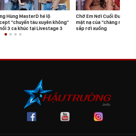
ng Hùng MasterD hé lộ
Chờ Em Nơi Cuối Đường: C
cept “chuyến tàu xuyên không”
mặt nạ của “chàng rể hoàn
nối 3 ca khúc tại Livestage 3
sắp rơi xuống