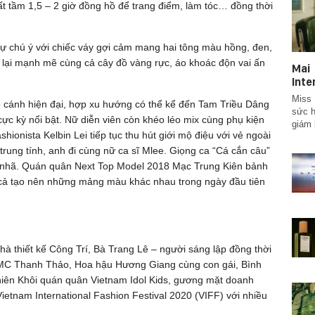
ất tầm 1,5 – 2 giờ đồng hồ để trang điểm, làm tóc… đồng thời
ự chú ý với chiếc váy gợi cảm mang hai tông màu hồng, đen,
lại mạnh mẽ cùng cả cây đồ vàng rực, áo khoác độn vai ấn
Ma
Inte
Miss 
ộ cánh hiện đại, hợp xu hướng có thể kể đến Tam Triều Dâng
sức h
ực kỳ nổi bật. Nữ diễn viên còn khéo léo mix cùng phụ kiện
giám 
shionista Kelbin Lei tiếp tục thu hút giới mộ điệu với vẻ ngoài
 trung tính, anh đi cùng nữ ca sĩ Mlee. Giọng ca “Cá cắn câu”
o nhã. Quán quân Next Top Model 2018 Mạc Trung Kiên bảnh
t cả tạo nên những mảng màu khác nhau trong ngày đầu tiên
hà thiết kế Công Trí, Bà Trang Lê – người sáng lập đồng thời
m, MC Thanh Thảo, Hoa hậu Hương Giang cùng con gái, Bình
iên Khôi quán quân Vietnam Idol Kids, gương mặt doanh
etnam International Fashion Festival 2020 (VIFF) với nhiều