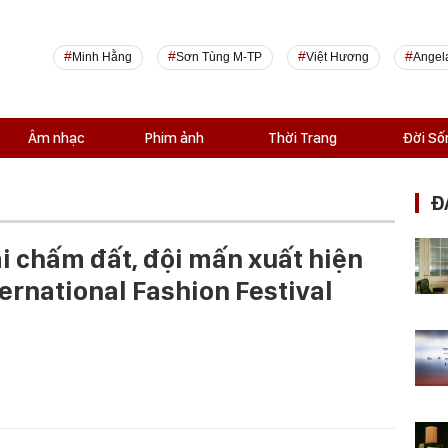
Minh Hằng
Sơn Tùng M-TP
Việt Hương
Angel
Âm nhạc
Phim ảnh
Thời Trang
Đời Số
Đ
ài chấm đất, đội mấn xuất hiện
ernational Fashion Festival