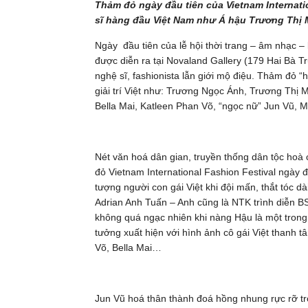
Thảm đỏ ngày đầu tiên của Vietnam Internati
sĩ hàng đầu Việt Nam như Á hậu Trương Thị
Ngày đầu tiên của lễ hội thời trang – âm nhạc – 
được diễn ra tại Novaland Gallery (179 Hai Bà T
nghệ sĩ, fashionista lẫn giới mộ điệu. Thảm đỏ “h
giải trí Việt như: Trương Ngọc Ánh, Trương Thị
Bella Mai, Katleen Phan Võ, “ngọc nữ” Jun V
Nét văn hoá dân gian, truyền thống dân tộc hoà
đỏ Vietnam International Fashion Festival ngày 
tượng người con gái Việt khi đội mấn, thắt tóc d
Adrian Anh Tuấn – Anh cũng là NTK trình diễn B
không quá ngạc nhiên khi nàng Hậu là một trong
tưởng xuất hiện với hình ảnh cô gái Việt thanh 
Võ, Bella Mai…
Jun Vũ hoá thân thành đoá hồng nhung rực rỡ tr