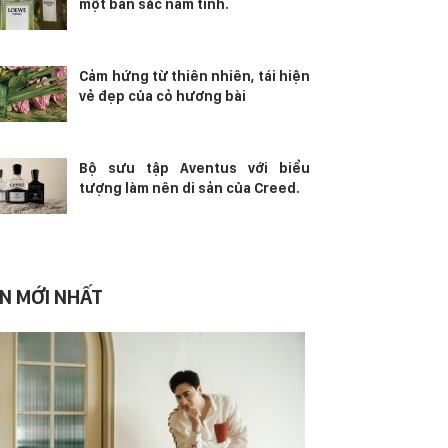
một bản sắc nam tính.
Cảm hứng từ thiên nhiên, tái hiện
vẻ đẹp của cỏ hương bài
Bộ sưu tập Aventus với biểu
tượng làm nên di sản của Creed.
IN MỚI NHẤT