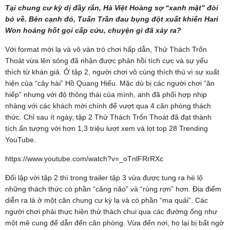
Tại chung cư kỳ dị đầy rắn, Hà Việt Hoàng sợ “xanh mặt” đòi
bỏ về. Bên cạnh đó, Tuấn Trần đau bụng đột xuất khiến Hari
Won hoảng hốt gọi cấp cứu, chuyện gì đã xảy ra?
Với format mới lạ và vô vàn trò chơi hấp dẫn, Thử Thách Trốn
Thoát vừa lên sóng đã nhận được phản hồi tích cực và sự yếu
thích từ khán giả. Ở tập 2, người chơi vô cùng thích thú vì sự xuất
hiện của “cây hài” Hồ Quang Hiếu. Mặc dù bị các người chơi “ăn
hiếp” nhưng với độ thông thái của mình, anh đã phối hợp nhịp
nhàng với các khách mời chính để vượt qua 4 căn phòng thách
thức. Chỉ sau ít ngày, tập 2 Thử Thách Trốn Thoát đã đạt thành
tích ấn tượng với hơn 1,3 triệu lượt xem và lọt top 28 Trending
YouTube.
https://www.youtube.com/watch?v=_oTnlFRrRXc
Đối lập với tập 2 thì trong trailer tập 3 vừa được tung ra hé lộ
những thách thức có phần “căng não” và “rùng rợn” hơn. Địa điểm
diễn ra là ở một căn chung cư kỳ lạ và có phần “ma quái”. Các
người chơi phải thực hiện thử thách chui qua các đường ống như
một mê cung để dẫn đến căn phòng. Vừa đến nơi, họ lại bị bất ngờ