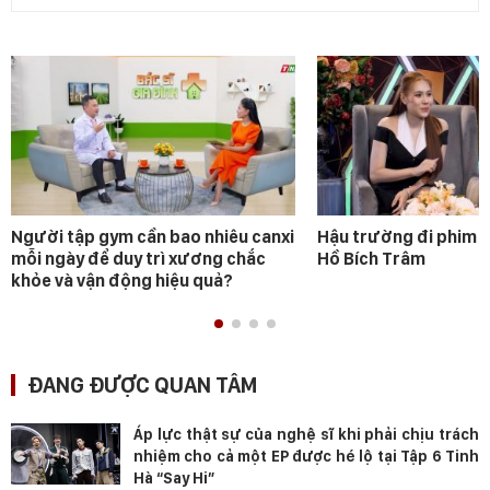
Người tập gym cần bao nhiêu canxi
Hậu trường đi phim 
mỗi ngày để duy trì xương chắc
Hồ Bích Trâm
khỏe và vận động hiệu quả?
ĐANG ĐƯỢC QUAN TÂM
Áp lực thật sự của nghệ sĩ khi phải chịu trách
nhiệm cho cả một EP được hé lộ tại Tập 6 Tinh
Hà “Say Hi”