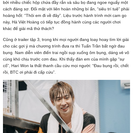
bởi nhiều chiếc hộp chứa đầy rắn và sâu bọ đang ngoe nguẩy một
cách đáng sợ. Đối mặt với liên hoàn những bí ẩn, “siêu trí tuệ” phải
hoảng hốt: “Thôi em đi về đây”. Liệu trước hành trình mới cam go
này, Hà Việt Hoàng có tiếp tục đồng hành cùng các người chơi
khác để giải mã thử thách?
Cũng ở trailer tập 3, trong khi mọi người đang loay hoay tìm lời giải
cho các gợi ý mà chương trình đưa ra thì Tuấn Trần bất ngờ đau
bụng. Nam diễn viên điển trai ngồi sụp xuống ôm bụng, dáng vẻ vô
cùng khó chịu trước cơn đau. Khi thấy đàn em của mình gặp “sự
cố”, Hari Won la thất thanh cầu cứu mọi người: “Đau bụng rồi, chết
rồi, BTC ơi phải đi cấp cứu”.