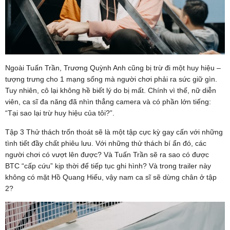
Ngoài Tuấn Trần, Trương Quỳnh Anh cũng bị trừ đi một huy hiệu –
tượng trưng cho 1 mạng sống mà người chơi phải ra sức giữ gìn.
Tuy nhiên, cô lại không hề biết lý do bị mất. Chính vì thế, nữ diễn
viên, ca sĩ đa năng đã nhìn thẳng camera và có phần lớn tiếng:
“Tại sao lại trừ huy hiệu của tôi?”.
Tập 3 Thử thách trốn thoát sẽ là một tập cực kỳ gay cấn với những
tình tiết đầy chất phiêu lưu. Với những thử thách bí ẩn đó, các
người chơi có vượt lên được? Và Tuấn Trần sẽ ra sao có được
BTC “cấp cứu” kịp thời để tiếp tục ghi hình? Và trong trailer này
không có mặt Hồ Quang Hiếu, vậy nam ca sĩ sẽ dừng chân ở tập
2?