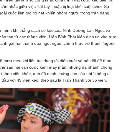
ầm trên tay làm số công khai. Quá trình đặt cược kẹo diễn ra
ân nhắc giữa việc “tất tay” hoặc bị loại khỏi cuộc chơi. Sự
goài cuộc liên tục hò hét khiến nhóm người trong trận đang
a mình khi thắng sạch số kẹo của Ninh Dương Lan Ngọc và
àn tán từ các thành viên, Liên Bỉnh Phát kiên định tin vào trực
anh gặt hái thành quả ngọt ngào, chính thức trở thành ‘người
 mưu mẹo khi liên tục dùng tài diễn xuất và nói dối để thao
t thế sau hai ván cược kém may mắn, nhưng đã nhanh chóng
c thành viên khác, anh đã minh chứng cho câu nói “không ai
n đầu với 49 viên kẹo, theo sau là Trấn Thành với 36 viên.