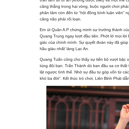
trán làm số bí ẩn (không được biết) và một thẻ c
căng thẳng trong hai vòng, buộc người chơi phải c
phân tâm còn đến từ “hội đồng bình luận viên” n
căng não phải rối loạn.
Em út Quân A.P chứng minh sự trưởng thành củ
Quang Trung ngay lượt đầu tiên. Phớt lờ mọi lời b
giác của chính mình. Sự quyết đoán này đã giúp 
hầu giàu nhất’ làng Lạc An.
Quang Tuấn cũng cho thấy sự tiến bộ vượt bậc về
túng đội bạn. Trấn Thành dù ban đầu sa cơ thấ
lật ngược tình thế. Nhờ sự đầu tư góp vốn từ cá
khó ba đời”. Kết thúc trò chơi, Liên Bỉnh Phát dẫ