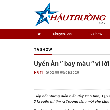
Chuyện Sao
TV Show
TV SHOW
Uyển Ân ” bay màu ” vì lờ
MR TI
02:58 05/01/2026
Tiếp nối những diễn biến đầy kịch tính, Tậ
3
là cuộc thi tìm ra Trưởng làng mới cho làng