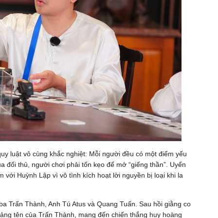
 quy luật vô cùng khắc nghiệt: Mỗi người đều có một điểm yếu
ủa đối thủ, người chơi phải tốn kẹo để mở “giếng thần”. Uyển
 với Huỳnh Lập vì vô tình kích hoạt lời nguyền bị loại khi la
ộ ba Trấn Thành, Anh Tú Atus và Quang Tuấn. Sau hồi giằng co
 bảng tên của Trấn Thành, mang đến chiến thắng huy hoàng