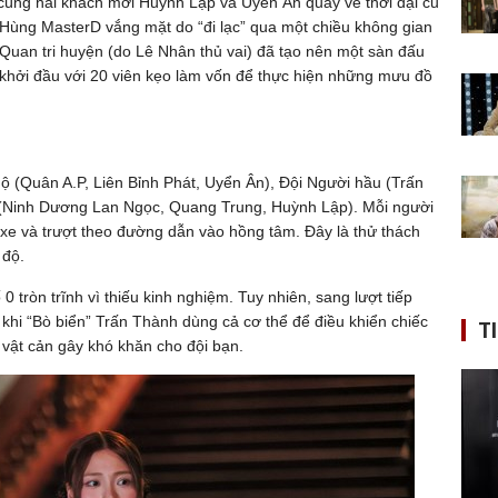
 cùng hai khách mời Huỳnh Lập và Uyển Ân quay về thời đại cũ
 Hùng MasterD vắng mặt do “đi lạc” qua một chiều không gian
Quan tri huyện (do Lê Nhân thủ vai) đã tạo nên một sàn đấu
ên khởi đầu với 20 viên kẹo làm vốn để thực hiện những mưu đồ
ộ (Quân A.P, Liên Bỉnh Phát, Uyển Ân), Đội Người hầu (Trấn
 (Ninh Dương Lan Ngọc, Quang Trung, Huỳnh Lập). Mỗi người
 xe và trượt theo đường dẫn vào hồng tâm. Đây là thử thách
 độ.
0 tròn trĩnh vì thiếu kinh nghiệm. Tuy nhiên, sang lượt tiếp
khi “Bò biển” Trấn Thành dùng cả cơ thể để điều khiển chiếc
T
 vật cản gây khó khăn cho đội bạn.