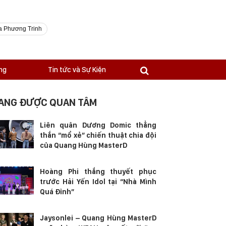
a Phương Trinh
ng
Tin tức và Sự Kiện
ANG ĐƯỢC QUAN TÂM
Liên quân Dương Domic thẳng
thắn “mổ xẻ” chiến thuật chia đội
của Quang Hùng MasterD
Hoàng Phi thắng thuyết phục
trước Hải Yến Idol tại “Nhà Mình
Quá Đỉnh”
Jaysonlei – Quang Hùng MasterD