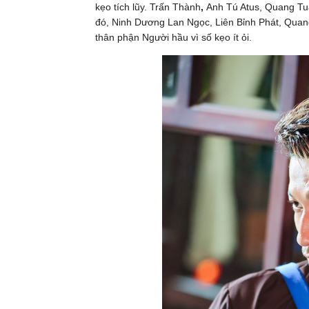
kẹo tích lũy. Trấn Thành
,
Anh Tú Atus, Quang Tu
đó, Ninh Dương Lan Ngọc, Liên Bỉnh Phát, Qua
thân phận Người hầu vì số kẹo ít ỏi.