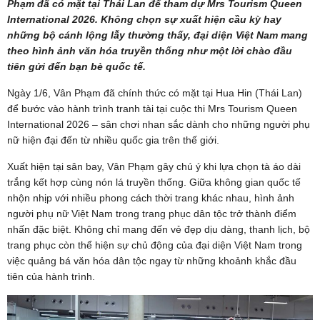
Phạm đã có mặt tại Thái Lan để tham dự Mrs Tourism Queen
International 2026. Không chọn sự xuất hiện cầu kỳ hay
những bộ cánh lộng lẫy thường thấy, đại diện Việt Nam mang
theo hình ảnh văn hóa truyền thống như một lời chào đầu
tiên gửi đến bạn bè quốc tế.
Ngày 1/6, Vân Phạm đã chính thức có mặt tại Hua Hin (Thái Lan)
để bước vào hành trình tranh tài tại cuộc thi Mrs Tourism Queen
International 2026 – sân chơi nhan sắc dành cho những người phụ
nữ hiện đại đến từ nhiều quốc gia trên thế giới.
Xuất hiện tại sân bay, Vân Phạm gây chú ý khi lựa chọn tà áo dài
trắng kết hợp cùng nón lá truyền thống. Giữa không gian quốc tế
nhộn nhịp với nhiều phong cách thời trang khác nhau, hình ảnh
người phụ nữ Việt Nam trong trang phục dân tộc trở thành điểm
nhấn đặc biệt. Không chỉ mang đến vẻ đẹp dịu dàng, thanh lịch, bộ
trang phục còn thể hiện sự chủ động của đại diện Việt Nam trong
việc quảng bá văn hóa dân tộc ngay từ những khoảnh khắc đầu
tiên của hành trình.