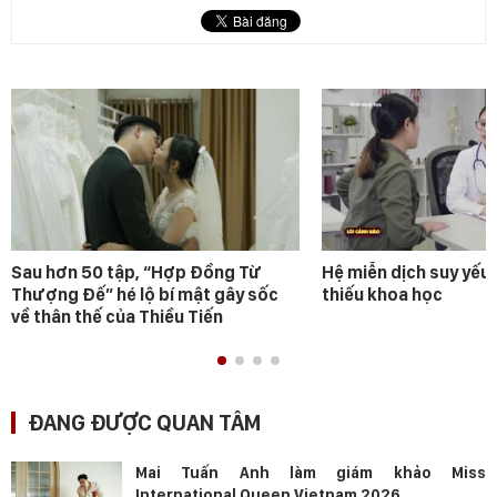
Sau hơn 50 tập, “Hợp Đồng Từ
Hệ miễn dịch suy yếu 
Thượng Đế” hé lộ bí mật gây sốc
thiếu khoa học
về thân thế của Thiều Tiến
ĐANG ĐƯỢC QUAN TÂM
Mai Tuấn Anh làm giám khảo Miss
International Queen Vietnam 2026