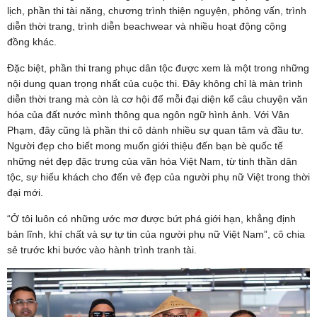
lịch, phần thi tài năng, chương trình thiện nguyện, phỏng vấn, trình
diễn thời trang, trình diễn beachwear và nhiều hoạt động cộng
đồng khác.
Đặc biệt, phần thi trang phục dân tộc được xem là một trong những
nội dung quan trọng nhất của cuộc thi. Đây không chỉ là màn trình
diễn thời trang mà còn là cơ hội để mỗi đại diện kể câu chuyện văn
hóa của đất nước mình thông qua ngôn ngữ hình ảnh. Với Vân
Phạm, đây cũng là phần thi cô dành nhiều sự quan tâm và đầu tư.
Người đẹp cho biết mong muốn giới thiệu đến bạn bè quốc tế
những nét đẹp đặc trưng của văn hóa Việt Nam, từ tinh thần dân
tộc, sự hiếu khách cho đến vẻ đẹp của người phụ nữ Việt trong thời
đại mới.
“Ở tôi luôn có những ước mơ được bứt phá giới hạn, khẳng định
bản lĩnh, khí chất và sự tự tin của người phụ nữ Việt Nam”, cô chia
sẻ trước khi bước vào hành trình tranh tài.