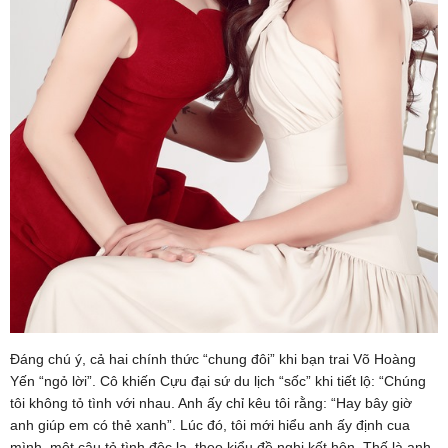
Đáng chú ý, cả hai chính thức “chung đôi” khi bạn trai Võ Hoàng
Yến “ngỏ lời”. Cô khiến Cựu đại sứ du lịch “sốc” khi tiết lộ: “Chúng
tôi không tỏ tình với nhau. Anh ấy chỉ kêu tôi rằng: “Hay bây giờ
anh giúp em có thẻ xanh”. Lúc đó, tôi mới hiểu anh ấy định cua
mình, một câu tỏ tình độc lạ, theo kiểu đề nghị kết hôn. Thế là anh