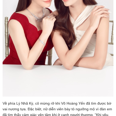
Về phía Lý Nhã Kỳ, cô mừng rỡ khi Võ Hoàng Yến đã tìm được bờ
vai nương tựa. Đặc biệt, nữ diễn viên bày tỏ ngưỡng mộ vì đàn em
đã tìm thấy cảm giác yên tâm khi ở cạnh người thương. “Khi yêu,