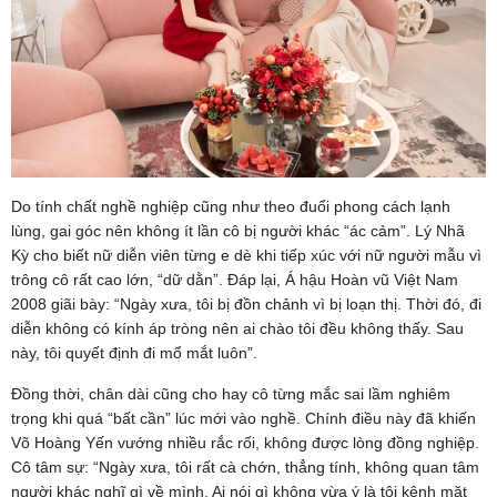
Do tính chất nghề nghiệp cũng như theo đuổi phong cách lạnh
lùng, gai góc nên không ít lần cô bị người khác “ác cảm”. Lý Nhã
Kỳ cho biết nữ diễn viên từng e dè khi tiếp xúc với nữ người mẫu vì
trông cô rất cao lớn, “dữ dằn”. Đáp lại, Á hậu Hoàn vũ Việt Nam
2008 giãi bày: “Ngày xưa, tôi bị đồn chảnh vì bị loạn thị. Thời đó, đi
diễn không có kính áp tròng nên ai chào tôi đều không thấy. Sau
này, tôi quyết định đi mổ mắt luôn”.
Đồng thời, chân dài cũng cho hay cô từng mắc sai lầm nghiêm
trọng khi quá “bất cần” lúc mới vào nghề. Chính điều này đã khiến
Võ Hoàng Yến vướng nhiều rắc rối, không được lòng đồng nghiệp.
Cô tâm sự: “Ngày xưa, tôi rất cà chớn, thẳng tính, không quan tâm
người khác nghĩ gì về mình. Ai nói gì không vừa ý là tôi kênh mặt