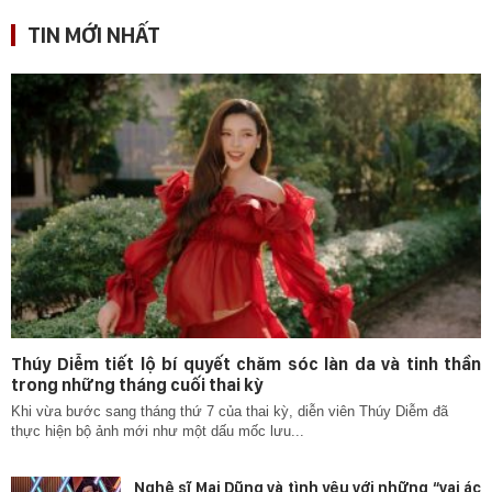
TIN MỚI NHẤT
Thúy Diễm tiết lộ bí quyết chăm sóc làn da và tinh thần
trong những tháng cuối thai kỳ
Khi vừa bước sang tháng thứ 7 của thai kỳ, diễn viên Thúy Diễm đã
thực hiện bộ ảnh mới như một dấu mốc lưu...
Nghệ sĩ Mai Dũng và tình yêu với những “vai ác