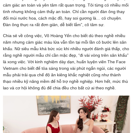
cảm giác an toàn và yên tâm rất quan trọng. Tôi từng có nhiều mối
tình nhưng không cảm thấy an toàn. Chỉ cần người đàn ông thay
đổi mùi nước hoa, cách mặc đồ, hay soi gương là… có chuyện.
Đàn ông thực ra rất đơn giản, dễ biết lắm”, cô tâm sự.
Chia sẻ về công việc, Võ Hoàng Yến cho biết dù theo nghề nhiều
năm nhưng cảm giác máu lửa vẫn tồn tại mỗi lần cô bước lên sân
khấu. Nữ siêu mẫu khá bức xúc khi nhiều người đánh giá thấp, cho
rằng nghề người mẫu chỉ cần mặc đẹp, “đi vài vòng trên sân khấu”
là xong việc. Với kinh nghiệm dày dạn, huấn luyện viên The Face
Vietnam cho biết để tỏa sáng trong vài phút ngắn ngủi, các người
mẫu phải trải qua chế độ ăn kiêng khắc nghiệt cũng như thành
thạo nhiều kỹ năng mềm để hỗ trợ nghề nghiệp. Hơn hết, mức thù
lao và cơ hội không đủ để chia đều cho bất cứ ai theo nghề.