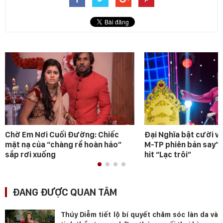
Chờ Em Nơi Cuối Đường: Chiếc
Đại Nghĩa bật cười v
mặt nạ của “chàng rể hoàn hảo”
M-TP phiên bản say” 
sắp rơi xuống
hit “Lạc trôi”
ĐANG ĐƯỢC QUAN TÂM
Thúy Diễm tiết lộ bí quyết chăm sóc làn da và