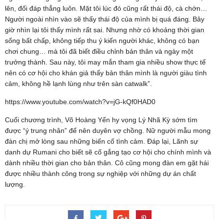
lên, đối đáp thẳng luôn. Mặt tôi lúc đó cũng rất thái độ, cà chớn…
Người ngoài nhìn vào sẽ thấy thái độ của mình bị quá đáng. Bây
giờ nhìn lại tôi thấy mình rất sai. Nhưng nhờ có khoảng thời gian
sống bất chấp, không tiếp thu ý kiến người khác, không có bạn
chơi chung… mà tôi đã biết điều chỉnh bản thân và ngày một
trưởng thành. Sau này, tôi may mắn tham gia nhiều show thực tế
nên có cơ hội cho khán giả thấy bản thân mình là người giàu tình
cảm, không hề lạnh lùng như trên sàn catwalk”.
https://www.youtube.com/watch?v=jG-kQf0HAD0
Cuối chương trình, Võ Hoàng Yến hy vọng Lý Nhã Kỳ sớm tìm
được “ý trung nhân” để nên duyên vợ chồng. Nữ người mẫu mong
đàn chị mở lòng sau những biến cố tình cảm. Đáp lại, Lãnh sự
danh dự Rumani cho biết sẽ cố gắng tạo cơ hội cho chính mình và
dành nhiều thời gian cho bản thân. Cô cũng mong đàn em gặt hái
được nhiều thành công trong sự nghiệp với những dự án chất
lượng.