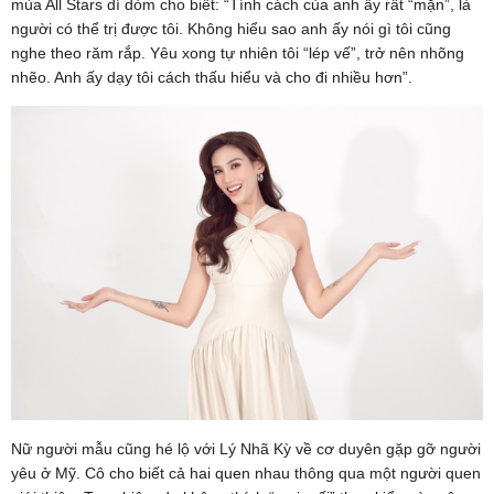
mùa All Stars dí dỏm cho biết: “Tính cách của anh ấy rất “mặn”, là
người có thể trị được tôi. Không hiểu sao anh ấy nói gì tôi cũng
nghe theo răm rắp. Yêu xong tự nhiên tôi “lép vế”, trở nên nhõng
nhẽo. Anh ấy dạy tôi cách thấu hiểu và cho đi nhiều hơn”.
Nữ người mẫu cũng hé lộ với Lý Nhã Kỳ về cơ duyên gặp gỡ người
yêu ở Mỹ. Cô cho biết cả hai quen nhau thông qua một người quen