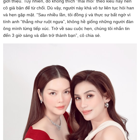
giới thiệu. Tuy nhiên, do không thích “mai mối” theo kiểu này nên
cô giả bận để từ chối. Dù vậy, người này khá vô tư liên tục hỏi han
và hẹn gặp mặt. “Sau nhiều lần, tôi đồng ý và thực sự bất ngờ vì
tính anh “thẳng như ruột ngựa”, không hề giống những người đàn
ông mình từng tiếp xúc. Trở về sau cuộc hẹn, chúng tôi nhắn tin
đến 3 giờ sáng và dần trở thành bạn”, cô chia sẻ.