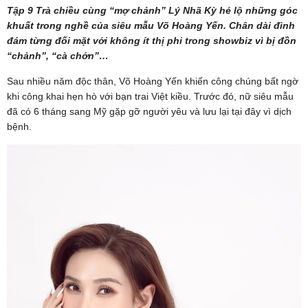
Tập 9 Trà chiều cùng “mợ chảnh” Lý Nhã Kỳ hé lộ những góc
khuất trong nghề của siêu mẫu Võ Hoàng Yến. Chân dài đình
đám từng đối mặt với không ít thị phi trong showbiz vì bị đồn
“chảnh”, “cà chớn”…
Sau nhiều năm độc thân, Võ Hoàng Yến khiến công chúng bất ngờ
khi công khai hẹn hò với bạn trai Việt kiều. Trước đó, nữ siêu mẫu
đã có 6 tháng sang Mỹ gặp gỡ người yêu và lưu lại tại đây vì dịch
bệnh.