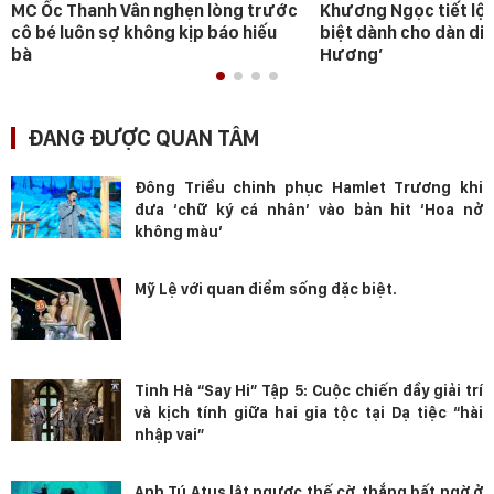
MC Ốc Thanh Vân nghẹn lòng trước
Khương Ngọc tiết lộ 
cô bé luôn sợ không kịp báo hiếu
biệt dành cho dàn diễ
bà
Hương’
ĐANG ĐƯỢC QUAN TÂM
Đông Triều chinh phục Hamlet Trương khi
đưa ‘chữ ký cá nhân’ vào bản hit ‘Hoa nở
không màu’
Mỹ Lệ với quan điểm sống đặc biệt.
Tinh Hà “Say Hi” Tập 5: Cuộc chiến đầy giải trí
và kịch tính giữa hai gia tộc tại Dạ tiệc “hài
nhập vai”
Anh Tú Atus lật ngược thế cờ, thắng bất ngờ ở