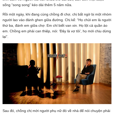
sống “song song” kéo dài thêm 5 năm nữa.
Rồi một ngày, khi đang cùng chồng đi chợ, chị bất ngờ bị một nhóm
người lao vào đánh ghen giữa đường. Chị kể: “Họ chửi em là người
thứ ba, đánh em giữa chợ. Em chỉ biết van xin. Họ lột cả quần áo
em. Chồng em phải can thiệp, nói: ‘Đây là vợ tôi’, họ mới chịu dừng
lại”.
Sau đó, chồng chị mời người phụ nữ đó về nhà để nói chuyện phải