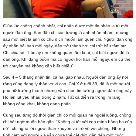
Giữa lúc chông chênh nhất, chị nhận được một tin nhắn lạ từ một
người đàn ông. Ban đầu chị còn tưởng là anh nhắn nhầm, nhưng
sau mới biết là anh có chủ đích muốn làm quen chị. Người đàn ông
ấy nhắn hỏi han mỗi ngày, dần trở thành nơi chị trút bầu tâm sự.
Chị chia sẻ: “Lúc ấy em không quan tâm là ai, chỉ biết người đó là
đàn ông. Khi đang buồn mà có người hỏi han mỗi ngày, em cứ thế
trò chuyện mà không cần biết nhiều”.
Sau 4 – 5 tháng nhắn tin, cả hai gặp nhau. Người đàn ông ấy nói
rằng cũng đang ly thân vợ vì con. Chị X ở tuổi 39, đã là một người
phụ nữ trưởng thành nhưng vẫn chọn tin tưởng người đàn ông này.
Họ lén lút yêu nhau trong 2 năm. Tất cả diễn ra trong im lặng,
không công khai, không danh phận.
Cũng sau từng đó thời gian chị có mối quan hệ ngoài luồng, chồng
chị bất ngờ muốn hàn gắn. “Không ai tốt với con mình bằng ba của
nó”, chị nghe lời người thân khuyên và trở về với chồng. Nhưng
tình cảm với người kia vẫn chưa thể cắt đứt, dẫn đến một cuộc