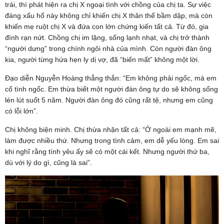
trái, thì phát hiện ra chị X ngoại tình với chồng của chị ta. Sự việc
đáng xấu hổ này không chỉ khiến chị X thân thể bầm dập, mà còn
khiến mẹ ruột chị X và đứa con lớn chứng kiến tất cả. Từ đó, gia
đình rạn nứt. Chồng chị im lặng, sống lạnh nhạt, và chị trở thành
“người dưng” trong chính ngôi nhà của mình. Còn người đàn ông
kia, người từng hứa hẹn ly dị vợ, đã “biến mất” không một lời.
Đạo diễn Nguyễn Hoàng thẳng thắn: “Em không phải ngốc, mà em
cố tình ngốc. Em thừa biết một người đàn ông tự do sẽ không sống
lén lút suốt 5 năm. Người đàn ông đó cũng rất tệ, nhưng em cũng
có lỗi lớn”.
Chị không biện minh. Chị thừa nhận tất cả: “Ở ngoài em mạnh mẽ,
làm được nhiều thứ. Nhưng trong tình cảm, em dễ yếu lòng. Em sai
khi nghĩ rằng tình yêu ấy sẽ có một cái kết. Nhưng người thứ ba,
dù với lý do gì, cũng là sai”.