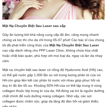
Mặt Nạ Chuyên Biệt Sau Laser cao cấp
Gây ấn tượng bởi khả năng cung cấp độ ẩm, căng mọng nhanh
chóng và tức thì cho da chỉ trong 05-07 phút! Các bác sĩ của chúng
tôi đã phát triển công thức của
Mặt Nạ Chuyên Biệt Sau Laser
cao cấp dành riêng cho PPP Laser Clinic, không chứa hóa chất
hoặc chất bảo quản, phù hợp với mọi loại da, ngay cả làn da nhạy
cảm.
Mặt nạ chuyên biệt sau laser có nồng độ Hyaluronic Acid (HA) cao,
có thể giữ nước gấp 1.000 lần so với trọng lượng phân tử của nó.
HA còn giúp liên kết các phân tử nước với nhau giúp phục hồi và
duy trì độ ẩm tối ưu. Khoảng 50% HA của cơ thể tập trung ở vùng
collagen thuộc lớp trung bì của da; HA đóng vai trò là nguồn dưỡng
chất chính để nuôi dưỡng màng collagen. Nhờ vậy, các sợi
collagen được chăm sóc, giúp da tăng độ đàn hồi và giảm thiểu
nếp nhăn.